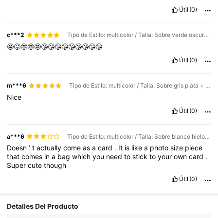
Útil
(0)
c***2
Tipo de Estilo: multicolor / Talla: Sobre verde oscuro + personalización de foto y texto
🤩😛🤩🤩🤩😘😘😘😘😘😘😘😘😘
Útil
(0)
m***6
Tipo de Estilo: multicolor / Talla: Sobre gris plata + personalización de texto con foto
Nice
Útil
(0)
a***6
Tipo de Estilo: multicolor / Talla: Sobre blanco hielo + personalización de texto con foto
Doesn
’
t
actually
come
as
a
card
.
It
is
like
a
photo
size
piece
that
comes
in
a
bag
which
you
need
to
stick
to
your
own
card
.
Super
cute
though
Útil
(0)
Detalles Del Producto
4.9K Seguidores
4,69