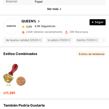
Material:
Papel
Ver más
4.9K Seguidores
4,69
QUEEN%
Seguir
4.9K Seguidores
4,69
240K Vendido recientemente
29K Recompra
de buena calidad (2000+)
lo adoro (1000+)
bonito (1000+)
muy
4.9K Seguidores
4,69
Estilos Combinados
Estilos de tendencia
4.9K Seguidores
4,69
4.9K Seguidores
4,69
4.9K Seguidores
4,69
11.391
$
4.9K Seguidores
4,69
También Podría Gustarte