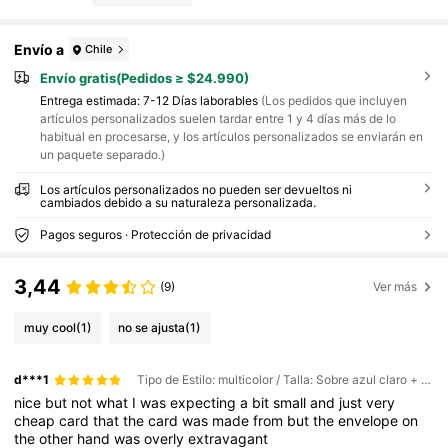
Envío a
Chile
Envío gratis(Pedidos ≥ $24.990)
Entrega estimada:
7-12 Días laborables
(Los pedidos que incluyen
artículos personalizados suelen tardar entre 1 y 4 días más de lo
habitual en procesarse, y los artículos personalizados se enviarán en
un paquete separado.)
Los artículos personalizados no pueden ser devueltos ni
cambiados debido a su naturaleza personalizada.
Pagos seguros · Protección de privacidad
3,44
(9)
Ver más
muy cool
(1)
no se ajusta
(1)
d***1
Tipo de Estilo: multicolor / Talla: Sobre azul claro + personalización de texto con foto
nice
but
not
what
I
was
expecting
a
bit
small
and
just
very
cheap
card
that
the
card
was
made
from
but
the
envelope
on
the
other
hand
was
overly
extravagant