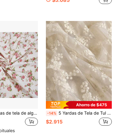
$5.085
Ahorro de $475
63 pulgadas de ancho, patrón de rosas, tela precortada para acolchado hecho a mano, costura y decoración del hogar
5 Yardas de Tela de Tul Bordada con Flores Beige Elegante, Bordado Delicado de Enredadera de Flores Blancas en Tela de Malla Suave y Transparente, Ideal para Vestidos de Novia Hechos a Mano, Velos Nupciales, Decoración de Fiestas, Textiles para el Hogar, Manualidades DIY y Confección de Prendas
-14%
$2.915
bituales