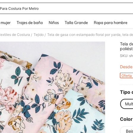
 Para Costura Por Metro
and down arrow keys to navigate search Búsqueda reciente and Busca y Encuentr
 mujer
Trajes de baño
Niños
Talla Grande
Ropa para hombre
extiles de Costura
Tejido
/
/
Tela d
poliés
materi
SKU: s
verano
patron
Desde
PR
Oferta
Tipo 
Mult
Color
Bei