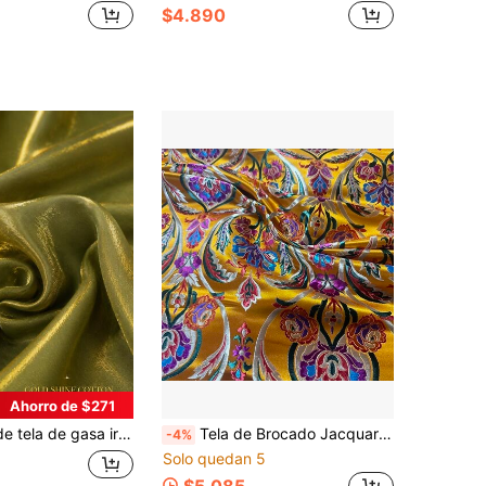
$4.890
Ahorro de $271
e para confección de prendas DIY con brillo degradado para vestidos, vestidos de novia, ropa de noche, decoración de bodas y costura DIY
Tela de Brocado Jacquard Floral Vintage 75cm de Ancho, Tela Tejida con Flores Ornamentales de Colores Ricos y Llamativos Disponible en 50cm/1Yarda/3Yardas/5Yardas, Textil Damasco de Lujo para Disfraces Chaquetas Bolsos Costura DIY
-4%
Solo quedan 5