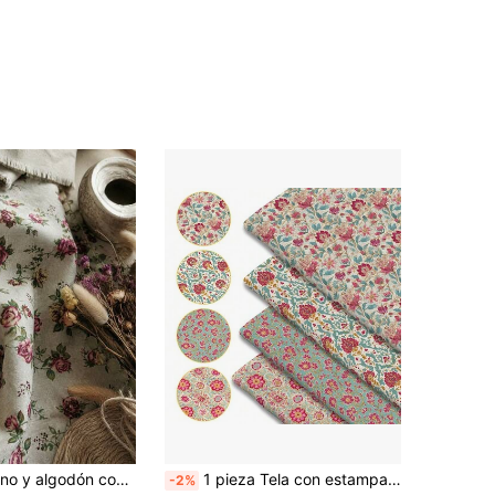
transpirable, estampado floral de rosas vintage, tela ligera, adecuada para vestidos, camisas, faldas, decoración del hogar y proyectos de costura DIY
1 pieza Tela con estampado floral vintage - 59 X 19.68 pulgadas (150 X 50 cm) Tela de poliéster precortada con patrón floral colorido - Adecuada para costura DIY, scrapbooking, manteles y manualidades
-2%