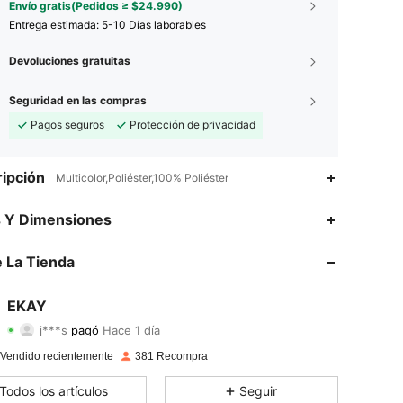
Envío gratis(Pedidos ≥ $24.990)
Entrega estimada:
5-10 Días laborables
Devoluciones gratuitas
Seguridad en las compras
Pagos seguros
Protección de privacidad
ipción
Multicolor,Poliéster,100% Poliéster
s Y Dimensiones
 La Tienda
4,87
31
211
4,87
31
211
EKAY
j***s
pagó
Hace 1 día
v***8
seguido
Hace 1 día
4,87
31
211
 Vendido recientemente
381 Recompra
4,87
31
211
Todos los artículos
Seguir