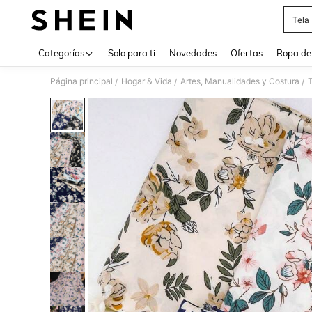
Tela
Use up 
Categorías
Solo para ti
Novedades
Ofertas
Ropa de
Página principal
Hogar & Vida
Artes, Manualidades y Costura
T
/
/
/