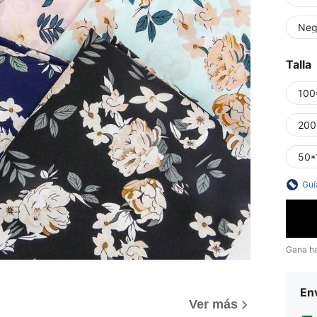
Neg
Talla
100
200
50*
Guí
Gana h
Env
Ver más