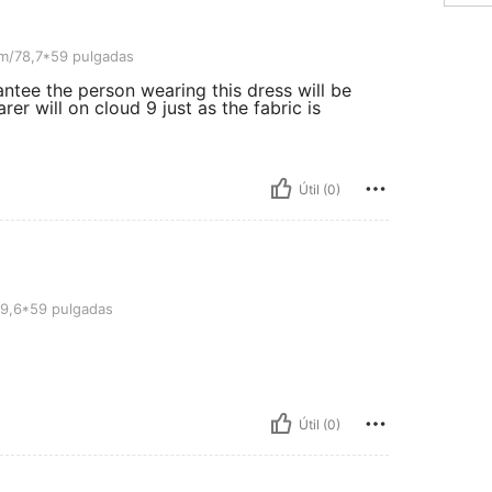
pulgadas
m/78,7*59 pulgadas
antee the person wearing this dress will be
rer will on cloud 9 just as the fabric is
Útil (0)
gadas
9,6*59 pulgadas
Útil (0)