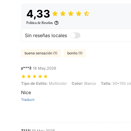
4,33
Política de Reseñas
Sin reseñas locales
buena sensación (1)
bonito (1)
y***2
16 May,2026
Tipo de Estilo: Multicolor, Color: Blanco, Talla: 50*150 cm/19,6*59 
Tipo de Estilo:
Multicolor
Color:
Blanco
Talla:
50*150 cm
Nice
Traducir
Z***i
19 May,2026