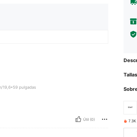
Descr
Talla
pulgadas
/19,6*59 pulgadas
Sobre
Útil (0)
7.3K