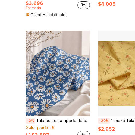
$3.696
$4.005
Estimado
Clientes habituales
Tela con estampado floral de margaritas blancas sobre fondo azul, tela impresa suave, ligera y resistente a las arrugas, patrón de margaritas de dibujos animados vintage brillante, adecuada para vestidos de verano, camisas, faldas, fundas de almohada, manteles, bolsos y costura DIY hecha a mano
1 pieza Tela de gasa con estampado floral amarillo. Hecha de material de gasa suave y transpirable. Adecuada para hacer cam
-2%
-20%
Solo quedan 8
$2.952