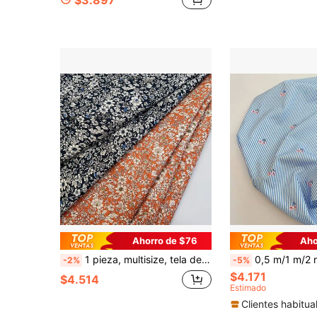
$3.897
Ahorro de $76
Aho
1 pieza, multisize, tela de algodón con estampado floral vintage en azul marino y naranja, adecuada para vestidos, ropa, camisas, costura DIY, patchwork y proyectos de artesanía, vendida por metro
0,5 m/1 m/2 m Tela estampada con rayas azules y blancas y flores, suave, transpirable y amigable con la piel, adecuada para coser camisas, vestidos, b
-2%
-5%
$4.171
$4.514
Estimado
Clientes habitua