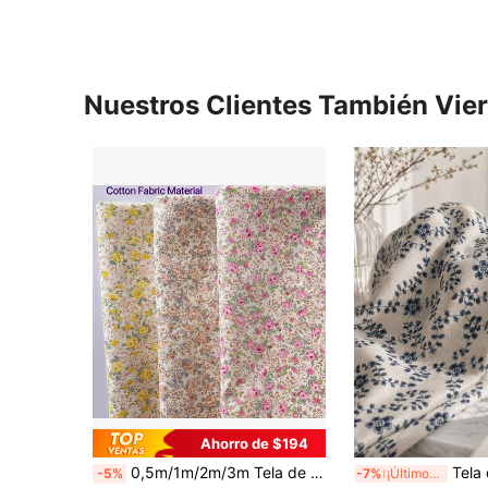
Nuestros Clientes También Vie
Ahorro de $194
0,5m/1m/2m/3m Tela de algodón con estampado floral vintage, suave y transpirable, ancho de 145cm, adecuada para vestidos DIY, faldas, cortinas, edredones, fundas de almohada, manteles y decoración del hogar y manualidades, disponible en múltiples tamaños y colores
Tela de lino con textura floral vintage, color base natural con patrón floral de en
-5%
-7%
¡Últimos 3 días