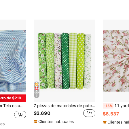
9
rro de $219
lusas, cortinas, fundas de almohada, decoración del hogar y manualidades, 145 cm de ancho, múltiples tamaños disponibles
7 piezas de materiales de patchwork de tela de algodón, paquete de retazos de tela, adecuado para patchwork DIY, acolchado, cojines de patchwork, etc.
1.1 yardas de tela de algodón estampada con flores, 
-15%
$2.690
$6.537
Clientes habituales
Clientes ha
les