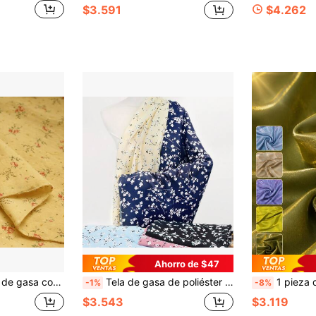
$3.591
$4.262
Ahorro de $47
isas, vestidos, costura DIY y decoración del hogar. Ancho: 59 pulgadas, Longitud: 36/108/180 pulgadas (Peso: 80g/m²)
Tela de gasa de poliéster con estampado floral multicolor por yarda, transpirable y transparente con pequeñas flores, caída suave, tela floral vintage para vestidos de verano para mujer, blusas, faldas, pañuelos, decoración del hogar y proyectos de costura hechos a mano
1 pieza de tela de gasa iridiscente brillante, tela ligera y brillant
-1%
-8%
$3.543
$3.119