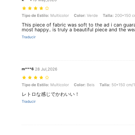
Tipo de Estilo: Multicolor, Color: Verde, Talla: 200*150 cm/78,7*59 
Tipo de Estilo:
Multicolor
Color:
Verde
Talla:
200*150 c
This piece of fabric was soft to the ad i can guar
most happy.. is truly a beautiful piece and the wea
Traducir
m***6
28 Jul,2026
Tipo de Estilo: Multicolor, Color: Beis, Talla: 50*150 cm/19,6*59 pul
Tipo de Estilo:
Multicolor
Color:
Beis
Talla:
50*150 cm/1
レトロな感じでかわいい！
Traducir