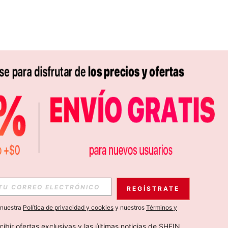
APP
S EXCLUSIVAS, PROMOCIONES Y NOTICIAS DE SHEIN
REGÍSTRATE
Suscribir
a nuestra
Política de privacidad y cookies
y nuestros
Términos y
Suscribirte
cibir ofertas exclusivas y las últimas noticias de SHEIN 