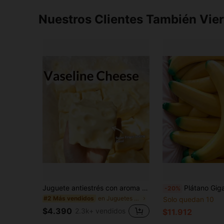
Nuestros Clientes También Vie
Juguete antiestrés con aroma a leche dulce de TPR suave y esponjoso con forma de dumpling, adorno divertido y lindo de 5 cm para apretar, regalo práctico y de moda, adecuado para cumpleaños, Pascua, Halloween, Navidad y varios regalos de fiesta, mejora el estado de ánimo
Plátano Gigante Squishy, Alivia la Ansiedad y Mejora la Concentración, Squishy, Juguetes Squishy, Jugue
-20%
en Juguetes para apretar para adolescentes
#2 Más vendidos
Solo quedan 10
$4.390
2.3k+ vendidos
$11.912