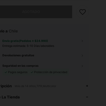
imos, este producto está agotado.
AGOTADO
ío a
Chile
Envío gratis(Pedidos ≥ $24.990)
Entrega estimada:
5-10 Días laborables
Devoluciones gratuitas
Seguridad en las compras
Pagos seguros
Protección de privacidad
4,70
240
1K
ipción
Más de 14 Años,TPR,Multicolor
 La Tienda
4,70
240
1K