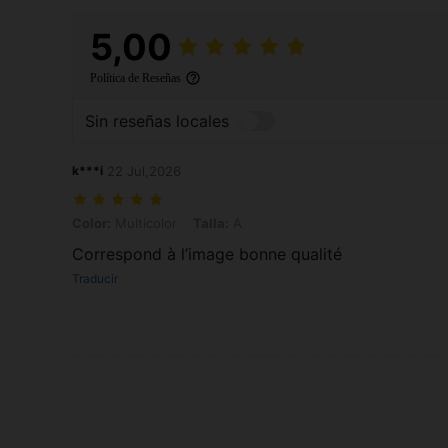
5,00
Política de Reseñas
Sin reseñas locales
k***i
22 Jul,2026
Color: Multicolor, Talla: A
Color:
Multicolor
Talla:
A
Correspond à l’image bonne qualité
Traducir