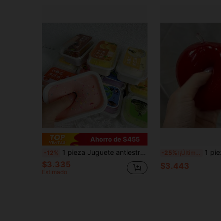
Ahorro de $455
1 pieza Juguete antiestrés realista de caja de pastel, adecuado para uso diario en la oficina, estudio o como regalo, aplicable para cumpleaños, Halloween, Navidad, bromas en fiestas festivas, alivio del estrés y entretenimiento para la oficina y estudiantes, adecuado para recuerdos de fiesta de todas las edades
1 pieza Juguete de apretar de malta con rebote lento, c
-12%
-25%
¡Últimos 3 días
$3.335
$3.443
Estimado