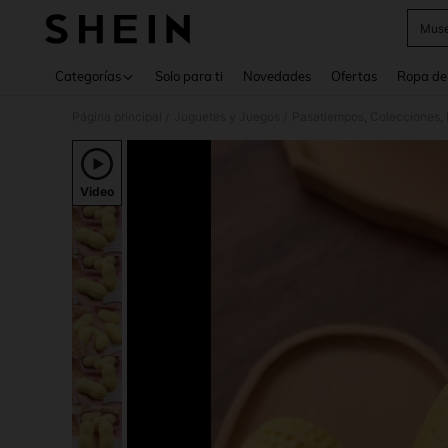
Muse
Use up 
Categorías
Solo para ti
Novedades
Ofertas
Ropa de
Página principal
Juguetes y Juegos
Pasatiempos, Colecciones, 
/
/
Video