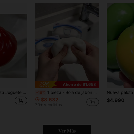
Ahorro de $1.658
reativo y divertido, de té verde, manzana azul, manzana rosa, manzana roja, textura súper suave y mantecosa, juguete antiestrés
1 pieza - Bola de jabón hecha a mano, blanda y crujiente, juguete antiestrés activado por voz, súper suave y fácil de apretar, adecuado para adolescentes y adultos para aliviar el estrés, -Regalo de cumpleaños-Regalo de vacaciones-Regalo de fiesta, primera opción de juguete antiestrés para Navidad-Juguete de curación emocional, juguete de alivio de estrés emocional, ASMR, para niños
-16%
$8.632
$4.990
70+ vendidos
Ver Más