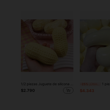
1/2 piezas Juguete de silicona con forma de cacahuete para alivio del estrés, dispositivo sensorial para apretar para alivio del estrés en adultos, juguete creativo de cacahuete para relajación en la oficina e interacción en fiestas
1 pieza Bollo al vapor de estilo japonés de 
-25%
¡Últimos 3 días
$2.790
$4.343