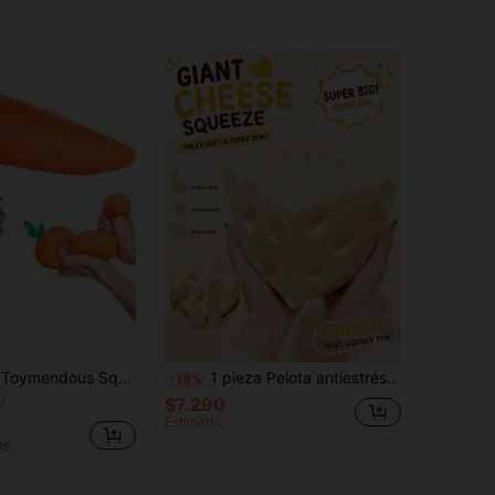
tivo Realista Zanahoria Gigante Juguete para Apretar de Harina, Herramienta de Alivio del Estrés y Desahogo, Regalo de Cumpleaños, Juguete Sensorial
1 pieza Pelota antiestrés gigante con forma de queso realista, textura sensorial, juguete de descompresión amarillo crema sin rebote, alivio profundo de la ansiedad, regalo creativo y novedoso para escritorio
-19%
!
$7.290
Estimado
os