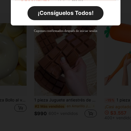
DESCUENTO
Límite de $36.316
Por tiempo limitado
Pedidos de +$27.936
¡Consíguelos Todos!
Nuevo usuario
63
%DE
Cupón de producto
Cupones confirmados después de iniciar sesión
DESCUENTO
Límite de $36.316
Por tiempo limitado
Pedidos de +$37.248
Nuevo usuario
50
%DE
Cupón de producto
DESCUENTO
Límite de $49.353
Por tiempo limitado
Pedidos de +$55.871
6cm de plástico, juguete de apretón de rebote lento, adecuado para alivio del estrés y uso en el aula
1 pieza Juguete antiestrés de rebote lento con aroma a chocolate - Juguete sensorial de comida realista, adecuado para adultos, material TPR, chocolate coleccionable lindo, pequeño regalo de cumpleaños y regalo sorpresa, juguete sensorial, relleno de fiesta
1 pieza Toymendous Squishy Zanahoria Jumbo 13cm Squishy Vegetal Crea
-15%
en Amarillo Juguetes novedosos y de broma para ado
#2 Más vendidos
¡Casi agotado
$3.557
$990
600+ vendidos
400+ vendid