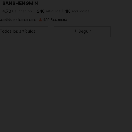
SANSHENGMIN
4,70
240
1K
Calificación
Artículos
Seguidores
l***o
pagó
Hace 1 día
Vendido recientemente
959 Recompra
4,70
240
1K
Todos los artículos
Seguir
4,70
240
1K
4,70
240
1K
4,70
240
1K
4,70
240
1K
4,70
240
1K
4,70
240
1K