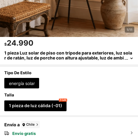
1/11
24.990
$
1 pieza Luz solar de piso con trípode para exteriores, luz sola
r de ratán, luz de porche con altura ajustable, luz de ambi
ente para patio, camping y fiestas, luz de decoración estil
o rural para interiores y exteriores, adecuada para patio, terra
za, jardín y decoración de porche
Tipo De Estilo
energía solar
Talla
9 left
1 pieza de luz cálida (-01)
Envío a
Chile
Envío gratis