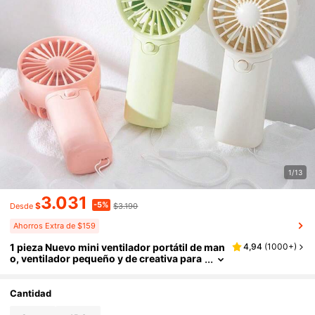
1/13
3.031
-5%
$
$3.190
Desde
Ahorros Extra de $159
1 pieza Nuevo mini ventilador portátil de man
4,94
(
1000+
)
o, ventilador pequeño y de creativa para
exteriores, tamaño mini y ahorro de esp
acio (empaque de color aleatorio)
Cantidad