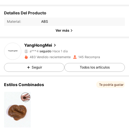
Detalles Del Producto
Material:
ABS
76 Seguidores
4,93
Ver más
76 Seguidores
4,93
YangHongMei
76 Seguidores
4,93
a***4
seguido
Hace 1 día
76 Seguidores
4,93
483 Vendido recientemente
145 Recompra
76 Seguidores
4,93
Seguir
Todos los artículos
76 Seguidores
4,93
Estilos Combinados
76 Seguidores
4,93
Te podría gustar
76 Seguidores
4,93
76 Seguidores
4,93
76 Seguidores
4,93
76 Seguidores
4,93