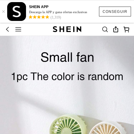
SHEIN APP
×
CONSEGUIR
Descarga la APP y gana ofertas exclusivas
(1,319)