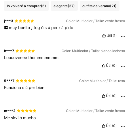
lo volveré a comprar
(6)
elegante
(37)
outfits de verano
(21)
j***3
Color: Multicolor / Talla: verde fresco
muy
bonito
,
lleg
ó
s
ú
per
r
á
pido
Útil
(1)
h***7
Color: Multicolor / Talla: blanco lechoso
Looooveeee
themmmmmmm
Útil
(0)
5***7
Color: Multicolor / Talla: rosa
Funciona
s
ú
per
bien
Útil
(0)
m***2
Color: Multicolor / Talla: verde fresco
Me
sirvi
ó
mucho
Útil
(0)