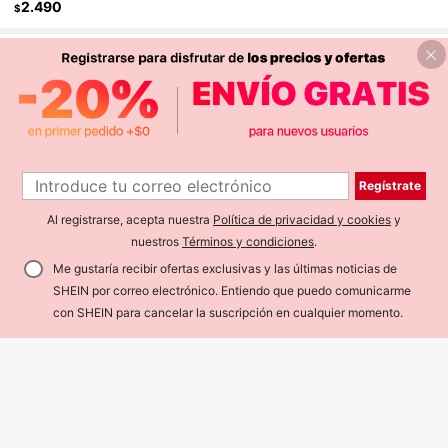
2.490
$
También Podría Gustarte
Recomendados
Hogar & Vida
Niños
Deportes & Exteriores
R
Regístrate
Al registrarse, acepta nuestra
Política de privacidad y cookies
y
nuestros
Términos y condiciones
.
Me gustaría recibir ofertas exclusivas y las últimas noticias de
SHEIN por correo electrónico. Entiendo que puedo comunicarme
AÑADIR A LA BOLSA
¡5% DE DESCUENTO!
con SHEIN para cancelar la suscripción en cualquier momento.
1 pieza Juguete Detector de Mentir
as Mini - Un Juego Eléctrico Diverti
Solo quedan 1
do para Molestar a Otros (Requiere
14.542
3 Baterías AA, No Incluidas)
$
-8%
Ahorro de $295
1 pieza Juguete colgante de masco
ta virtual electrónica en miniatura, j
3.395
$
-8%
uego e juguete interactivo, pequeñ