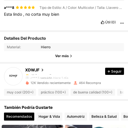
a***8
Tipo de Estilo: A / Color: Multicolor / Talla: Llavero multiusos/rompeventanas/color aleatorio 1 pieza
Esta
lindo
,
no
corta
muy
bien
Útil
(0)
171 Seguidores
4,76
Detalles Del Producto
171 Seguidores
4,76
Material:
Hierro
171 Seguidores
4,76
Ver más
171 Seguidores
4,76
XDWJF
Seguir
171 Seguidores
4,76
c***3
seguido
Hace 1 día
171 Seguidores
4,76
12K Vendido recientemente
464 Recompra
171 Seguidores
4,76
muy cool (200+)
práctico (100+)
de buena calidad (100+)
boni
171 Seguidores
4,76
También Podría Gustarte
171 Seguidores
4,76
171 Seguidores
4,76
Recomendados
Hogar & Vida
Automotriz
Belleza & Salud
Bo
171 Seguidores
4,76