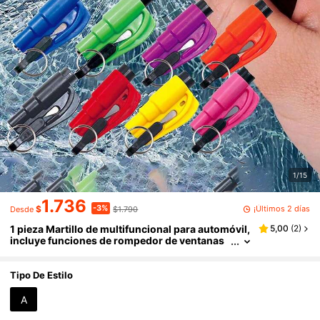
1/15
1.736
-3%
¡Últimos 2 días
$
$1.790
Desde
1 pieza Martillo de multifuncional para automóvil,
5,00
(
2
)
incluye funciones de rompedor de ventanas
y cortador de cinturón de , para escape de em
ergencia, esencial portátil para estudiantes de vu
elta a la escuela
Tipo De Estilo
A