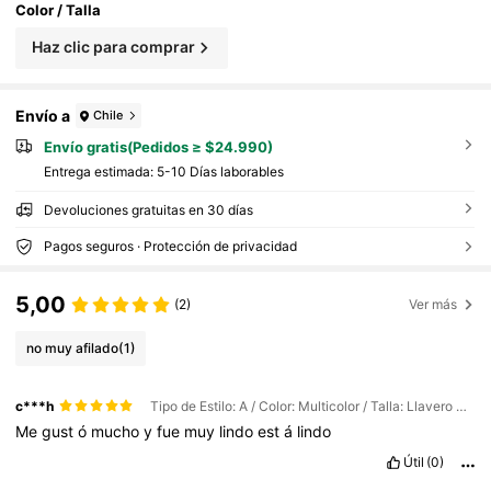
Color / Talla
Haz clic para comprar
Envío a
Chile
Envío gratis(Pedidos ≥ $24.990)
Entrega estimada:
5-10 Días laborables
Devoluciones gratuitas en 30 días
Pagos seguros · Protección de privacidad
5,00
(2)
Ver más
no muy afilado
(1)
c***h
Tipo de Estilo: A / Color: Multicolor / Talla: Llavero multiusos/rompeventanas/color aleatorio 2 piezas
Me
gust
ó
mucho
y
fue
muy
lindo
est
á
lindo
Útil
(0)