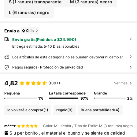
S (1 ranura) transparente
M (3 ranuras) negro
L (6 ranuras) negro
Envío a
Chile
Envío gratis(Pedidos ≥ $24.990)
Entrega estimada:
5-10 Días laborables
Los artículos de esta categoría no se pueden devolver ni cambiar
Pagos seguros · Protección de privacidad
4,82
(100+)
Ver más
Pequeña
La talla corresponde
Grande
1%
97%
2%
lo volveré a comprar
(1)
regalo
(9)
Buena portabilidad
(4)
m***r
Color: Multicolor / Tipo de Estilo: M (3 ranuras) negro
S
ú
per
bonito
,
el
material
el
bueno
y
se
siente
de
calidad