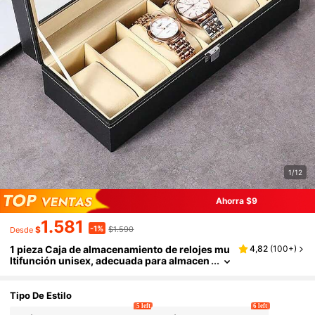
1/12
Ahorra $9
1.581
-1%
$
$1.590
Desde
1 pieza Caja de almacenamiento de relojes mu
4,82
(
100+
)
ltifunción unisex, adecuada para almacen
ar relojes mecánicos, relojes de cuarzo y r
elojes para niños.
Tipo De Estilo
5 left
6 left