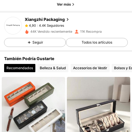
4.4K Seguidores
4,90
Ver más
Xiangzhi Packaging
4.4K Seguidores
4,90
c***s
pagó
Hace 1 día
44K Vendido recientemente
11K Recompra
Seguir
Todos los artículos
4.4K Seguidores
4,90
También Podría Gustarte
4.4K Seguidores
4,90
Recomendados
Belleza & Salud
Accesorios de Vestir
Bolsos y E
4.4K Seguidores
4,90
4.4K Seguidores
4,90
4.4K Seguidores
4,90