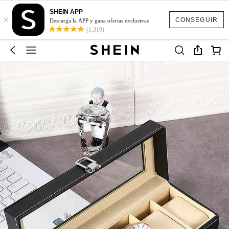
SHEIN APP
×
CONSEGUIR
Descarga la APP y gana ofertas exclusivas
(1,319)