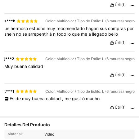
Útil
(1)
s***h
Color: Multicolor / Tipo de Estilo: L (6 ranuras) negro
un
hermoso
estuche
muy
recomendado
hagan
sus
compras
por
shein
no
se
arrepentir
á
n
todo
lo
que
me
a
llegado
bello
Útil
(1)
j***2
Color: Multicolor / Tipo de Estilo: L (6 ranuras) negro
Muy
buena
calidad
Útil
(1)
t***1
Color: Multicolor / Tipo de Estilo: L (6 ranuras) negro
Es
de
muy
buena
calidad
,
me
gust
ó
mucho
Útil
(1)
4.4K Seguidores
4,90
Detalles Del Producto
Material:
Vidrio