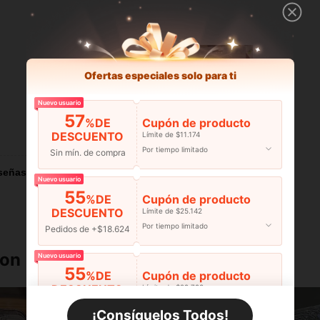
Ofertas especiales solo para ti
Nuevo usuario
57
%DE
Cupón de producto
DESCUENTO
Útil (0)
Límite de $11.174
Por tiempo limitado
Sin mín. de compra
señas
Nuevo usuario
55
%DE
Cupón de producto
DESCUENTO
Límite de $25.142
Por tiempo limitado
Pedidos de +$18.624
ron
Nuevo usuario
55
%DE
Cupón de producto
DESCUENTO
Límite de $29.798
Por tiempo limitado
Pedidos de +$27.936
¡Consíguelos Todos!