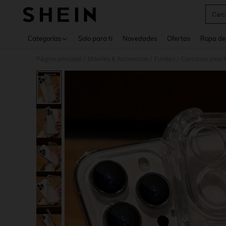
Carc
Use up 
Categorías
Solo para ti
Novedades
Ofertas
Ropa de
Página principal
Móviles & Accesorios
Fundas
Carcasas para 
/
/
/