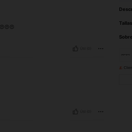
Descr
Talla
😍😍😍
Sobre
Útil (0)
Clien
Útil (0)