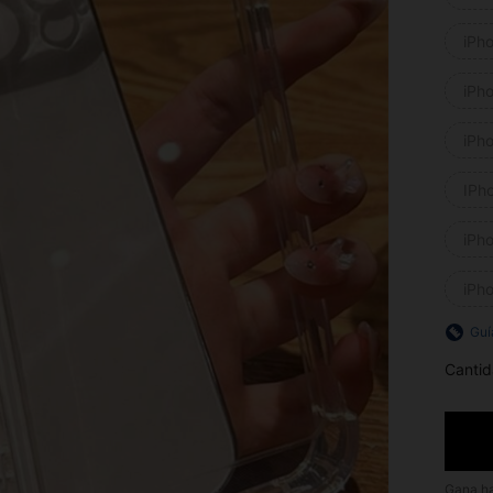
iPh
iPh
iPh
IPh
iPh
iPh
Guí
Cantid
Gana h