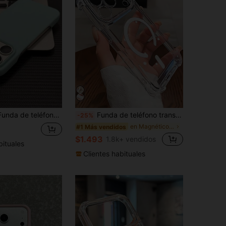
or con efecto de enfriamiento compatible con iPhone 17 16 15 14 13 12 11 Pro Max Plus con tacto de piel mate suave protectora
Funda de teléfono transparente con absorción magnética a prueba de golpes, compatible con iPhone 17 Pro Max/17 Pro/17 Air/17/16 Pro Max/16 Pro/16 Plus/16 E/16/15 Pro Max/15 Pro/15 Plus/15/14 Pro Max/14 Pro/14 Plus/14/13 Pro Max/13/13 Pro/13 Mini/12 Pro Max/12/12 Pro/12 Mini/11/11 Pro/11 Pro Max/Xs/X/Xr/Xs Max/7 Plus/8 Plus/7g/8g, esquinas a prueba de golpes, compatible con, regalo de primavera, cumpleaños, profesional, vuelta al colegio
-25%
en Magnético Fundas para teléfonos
#1 Más vendidos
$1.493
1.8k+ vendidos
bituales
Clientes habituales