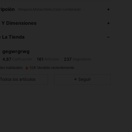
ipción
Ninguno,Metacrilato,Color combinado
4,87
161
237
s Y Dimensiones
 La Tienda
4,87
161
237
gegwrgrwg
4,87
161
237
Calificación
Artículos
Seguidores
e***2
pagó
Hace 1 día
tes habituales
51K Vendido recientemente
4,87
161
237
Todos los artículos
Seguir
4,87
161
237
4,87
161
237
4,87
161
237