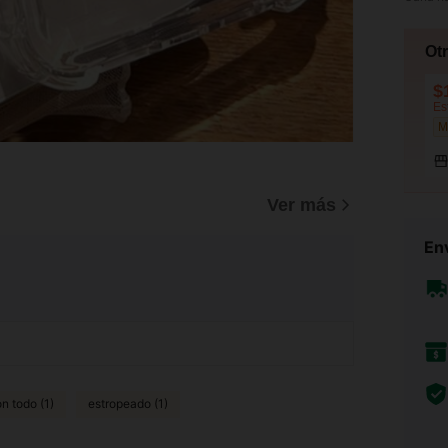
Ot
$
Es
Ver más
Env
n todo (1)
estropeado (1)