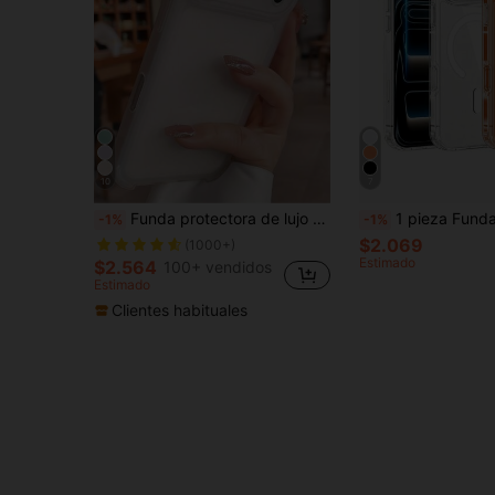
10
7
Funda protectora de lujo mate y translúcida con refuerzo en las cuatro esquinas, a prueba de golpes e integrada con protección de lente. Diseño de unicolor básico mate transparente y a prueba de choques. Compatible con iPhone 17 Pro Max, 17 Pro, 17, 16 Pro Max, 15, 14, 13, 12 Pro Max, 11. Cubierta trasera anti-caídas. Regalo de cumpleaños.
1 pieza Funda de teléfono Hadaasi Oficial Auténtica Transparente Magnética de Acrílico Duro Cristalina Disipación de Calor Anti-Amarilleo Compatible con MagSafe Gruesa Anti-Caída para Hombres y Mujeres Compatible con Apple 18pro/18promax/18/17e/17pro/17proma
-1%
-1%
$2.069
(1000+)
Estimado
$2.564
100+ vendidos
Estimado
Clientes habituales