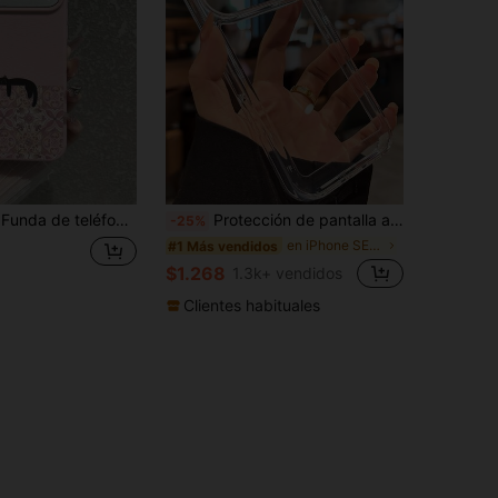
pastoral de tono rosa suave, funda de teléfono con diseño de animal, accesorio digital versátil y lindo para chicas, adecuado para el Día de la Madre, Día de San Valentín, Navidad, Acción de Gracias, Año Nuevo, Cumpleaños, Regreso a la Escuela; compatible con funda de & funda de Galaxy
Protección de pantalla a prueba de golpes, funda acrílica transparente básica lisa y sólida compatible con 17promax/17pro/17/17 Air/16/16promax/16pro/16plus/16e/15/14/13 Pro Max/7g/8g/Se/Se2/Se3/7plus/8plus/14promax/14pro/14plus/13pro/12promax/12/12pro/11/11pro/11promax/X/Xs/Xr/Xsmax, cubierta trasera dura con armadura transparente, minimalista, para primavera y cumpleaños
-25%
en iPhone SE2 Fundas básicas para teléfonos
#1 Más vendidos
$1.268
1.3k+ vendidos
Clientes habituales