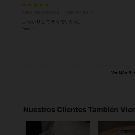
Color: transparente, Talla: iPhone 15
Color:
transparente
Talla:
iPhone 15
しっかりしてそうでいいね
Traducir
Ver Más Re
Nuestros Clientes También Vie