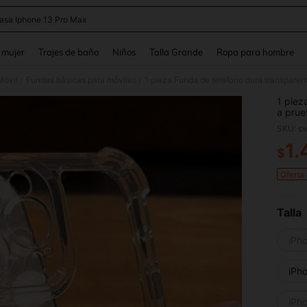
asa Iphone 13 Pro Max
and down arrow keys to navigate search Búsqueda reciente and Busca y Encuentr
 mujer
Trajes de baño
Niños
Talla Grande
Ropa para hombre
Móvil
Fundas básicas para móviles
/
/
1 piez
a prue
iPhone
SKU: s
Plus/1
Max/12
1.
$
PR
Pro/14
Oferta
Talla
iPh
iPh
iPh