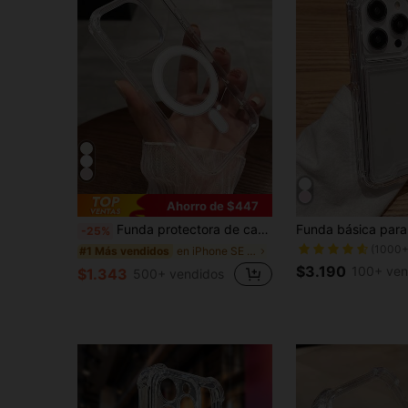
Ahorro de $447
Funda protectora de carga inalámbrica de acrílico transparente magnético de lujo, compatible con IP17Promax/ 16promax/17pro/17/16 15 14 13 12 11 7/8/SE2/SE3 13 12 16 15 14 7/8 Plus 16 15 14 13 12 11 Pro 16 15 14 13 12 11 Pro Max Xsmax XR X/XS, regalo de primavera, regalo de cumpleaños
-25%
(1000+
en iPhone SE 2020 Fundas para teléfonos
#1 Más vendidos
$3.190
100+ ven
$1.343
500+ vendidos