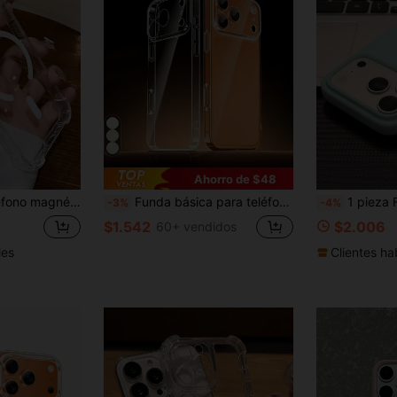
Ahorro de $48
plus/16promax/15promax/15pro/15plus/15/14/14pro/14plus/14promax/13/13pro/13promax/13mini/12mini/12/12pro/12promax/11/11pro/11promax/X/Xs/Xr/Xs Max/7plus/8plus/7g/8g/Se/Se2/Se3 Regalo de cumpleaños o aniversario
Funda básica para teléfono con protección de lente integrada transparente gruesa a prueba de caídas de cobertura completa compatible con 17/17 Air/17 Pro/17 Pro Max/16 Pro Max/16/16 Pro/16 Plus/16E/15/15 Plus/15 Pro/15 Pro Max/14/14 Plus/14 Pro/14 Pro Max/13/13 Pro/13 Pro Max/12/12 Pro/12 Pro Max/11/11 Pro/11 Pro Max/XS/XR/8 Plus/7 Plus/SE2
1 pieza Funda de teléfono minimalista elegante sin marco de unicol
-3%
-4%
$1.542
$2.006
60+ vendidos
les
Clientes ha