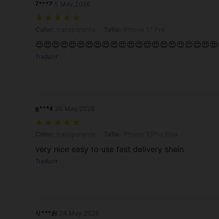
7***7
5 May,2026
Color: transparente, Talla: iPhone 17 Pro
Color:
transparente
Talla:
iPhone 17 Pro
😍😍😍😍😍😍😍😍😍😍😍😍😍😍😍😍😍😍😍😍😍😍
Traducir
g***4
26 May,2026
Color: transparente, Talla: iPhone 13Pro Max
Color:
transparente
Talla:
iPhone 13Pro Max
very nice easy to use fast delivery shein
Traducir
り***お
24 May,2026