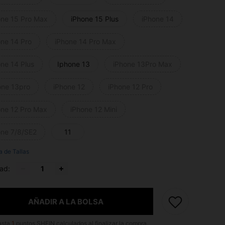
one 15 Pro Max
iPhone 15 Plus
iPhone 14
one 14 Pro
iPhone 14 Pro Max
one 14 Plus
Iphone 13
iPhone 13Pro Max
one 13pro
iPhone 12
iPhone 12 Pro
one 12 Pro Max
iPhone 12 Mini
one 7/8/SE2
11
a de Tallas
ad:
AÑADIR A LA BOLSA
asta
1
puntos SHEIN calculados al finalizar la compra.