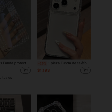
X Iphone15 XR /7/8 Iphone15Promax/12PROMAX/13PROMAX/14PROMAX 13 14 11 12p14 Mujeres P11 Carcasa blanda P12 Anti-caída XS.XR /78P.78GES2, compatible con A134G A22 A21S A514G A52 S22 ULTRA A335G, compatible con Redmi 10 Note114G 11Lite A53tpuA14 /A23/S23ULTRA S24 A14 A15 S23 A73 A15 Funda protectora de teléfono
1 pieza Funda de teléfono suave y minimalista transparente, compatible con iPhone 17/17 Air/17 Pro/17pro/16/16promax/16pro/16plus/15/15promax/15pro/15plus/14/14pro/14plus/14pro Max/13/13pro/13pro Max/12/12pro/12pro Max/11/11pro/11pro Max/X/XS/XR/XS Max/7/8/SE2/7p/8p, y Galaxy S22/S22Ultra/S23/S23Ultra/S23Pro/S23Plus/S24/S24Ultra/S24Pro/S24Plus/A03/A03S/A03 Core/A04 4G/A04E/M04/F04/A05 4G/A05S 4G
-25%
$1.193
bituales