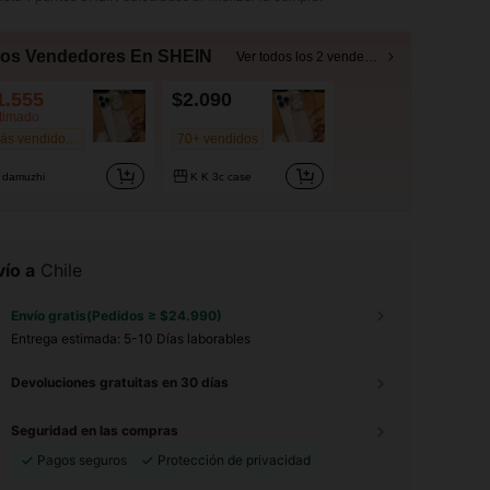
ros Vendedores En SHEIN
Ver todos los 2 vendedores
1.555
$2.090
timado
70+ vendidos
Más vendido #1
damuzhi
K K 3c case
ío a
Chile
Envío gratis(Pedidos ≥ $24.990)
Entrega estimada:
5-10 Días laborables
Devoluciones gratuitas en 30 días
Seguridad en las compras
Pagos seguros
Protección de privacidad