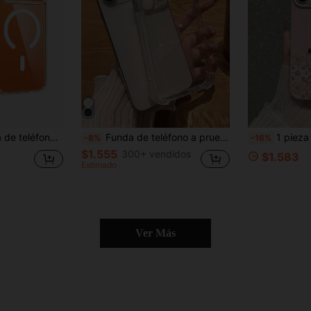
x/Apple Air/17/16pro/16promax/16plus/16/16E/SE4/15pro/15promax/15plus/15/14pro/14promax/14plus/14/13pro/13promax/13/12pro/12promax/11promax/11 Y Galaxy S26Ultra/S26Plus/S26/S25Ultra/S25FE/A57/A37/A56/A55/A36
Funda de teléfono a prueba de golpes y resistente a los arañazos, de material sólido y transparente, compatible con iPhone, a prueba de agua y resistente a los golpes, regalo de primavera
1 pieza Funda de teléfono con gato negro perezoso tumbado, textura de lichi con azulejos florales vintage en tono rosa, estilo artístico 
-8%
-16%
$1.555
300+ vendidos
$1.583
Estimado
Ver Más