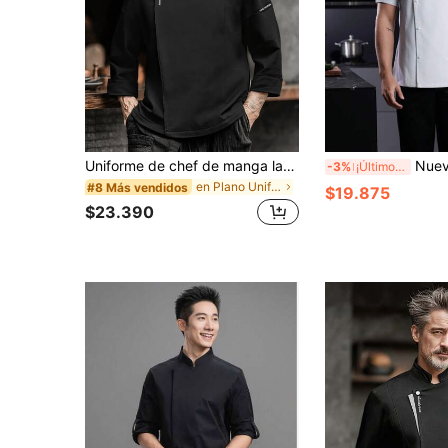
Uniforme de chef de manga larga, negro, resistente al desgaste, fácil de lavar, resistente a las pelusas, tela suave para la piel, resistente al color, adecuado para hotel, restaurante, panadería, cafetería, cocina, comedor, catering de cocina trasera, diseño unisex, uniforme de trabajo de manga larga para mujeres, uniforme de chef de manga larga para mujeres, uniforme de trabajo de manga larga para hombres, uniforme de chef de manga larga para primavera/otoño, uniforme de chef de manga larga negro, uniforme de chef de manga larga para hombres
Nuevo uniforme de chef personalizado de manga corta, espalda de malla transpirable, blan
-3%
¡Últimos 3 días
en Plano Uniformes para hombre, ropa de chef y uni
#8 Más vendidos
$19.875
$23.390