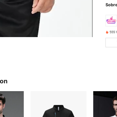
Sobre
555 
ron