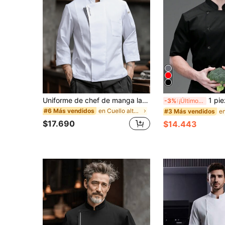
Uniforme de chef de manga larga, otoño/invierno, blanco, estilo de cuello francés, duradero, lavable, resistente a las pelusas, tela suave para la piel, resistente al descoloramiento y encogimiento, adecuado para hoteles, restaurantes, panaderías, cafeterías, cocinas, comedores, diseño unisex para hombres y mujeres
1 pieza Chaqueta de Chef, cuello alto u
-3%
¡Últimos 3 días
en Cuello alto Camisas de chef para hombre
#6 Más vendidos
#3 Más vendidos
$17.690
$14.443