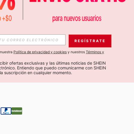
APP
S EXCLUSIVAS, PROMOCIONES Y NOTICIAS DE SHEIN
REGÍSTRATE
Suscribir
a nuestra
Política de privacidad y cookies
y nuestros
Términos y
Suscribirte
cibir ofertas exclusivas y las últimas noticias de SHEIN 
ectrónico. Entiendo que puedo comunicarme con SHEIN 
la suscripción en cualquier momento.
Suscribir