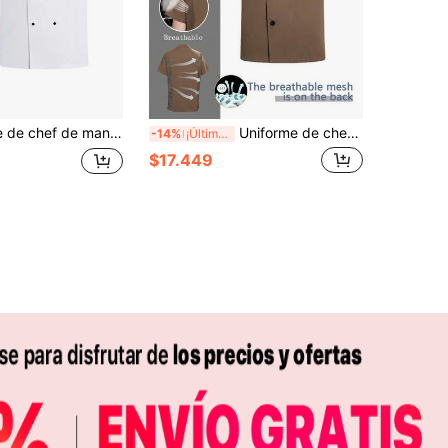
ara catering, pastelería, horneado, pasteles, cocina de hotel, restaurante, cocina trasera, restaurante occidental, cafetería, uniforme de chef blanco de manga corta de verano, uniforme de chef de manga corta para mujer
Uniforme de chef de manga corta y transpirable en caqui, con diseño de malla en la espalda, cómodo, para chef, cocinero, panadería, hotel, restaurante, servicio de alimentos, verano
-14%
¡Últimos 3 días
$17.449