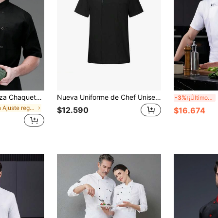
nisex de doble botonadura de manga corta transpirable y ligera, chaqueta de chef cómoda
Nueva Uniforme de Chef Unisex de Manga Corta, unicolor Bordado, Transpirable con Cuello Mao
Nuev
-3%
¡Últimos 3 días
en Ajuste regular Uniformes para hombre, ropa de c
$12.590
$16.674