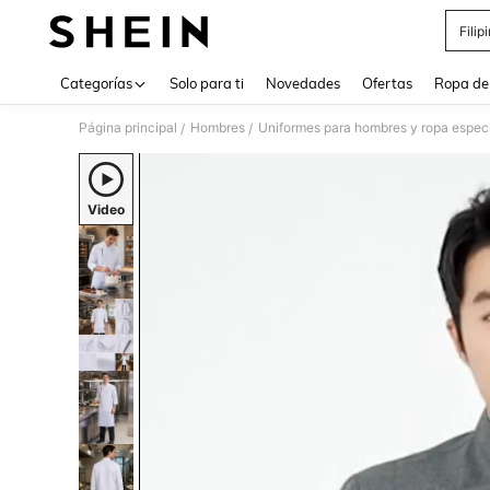
Filip
Use up 
Categorías
Solo para ti
Novedades
Ofertas
Ropa de
Página principal
Hombres
Uniformes para hombres y ropa espec
/
/
Video