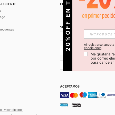
O
2
0
%
O
F
F
E
N
T
U
P
R
I
M
E
R
P
E
D
I
D
AL CLIENTE
ENCUÉNTRANOS EN
s
Pago
SUSCRÍBETE PARA RECIBIR OFERTA
recuentes
Al registrarse, acept
condiciones
.
CL + 56
Me gustaría re
por correo el
para cancelar 
CL + 56
ACEPTAMOS
os y condiciones