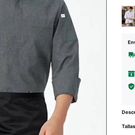
Env
Descr
Talla