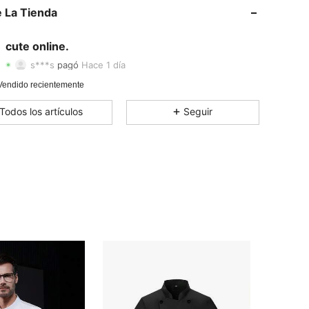
 La Tienda
4,80
5
41
cute online.
4,80
5
41
s***s
pagó
Hace 1 día
4,80
5
41
Vendido recientemente
Todos los artículos
Seguir
4,80
5
41
4,80
5
41
4,80
5
41
4,80
5
41
4,80
5
41
4,80
5
41