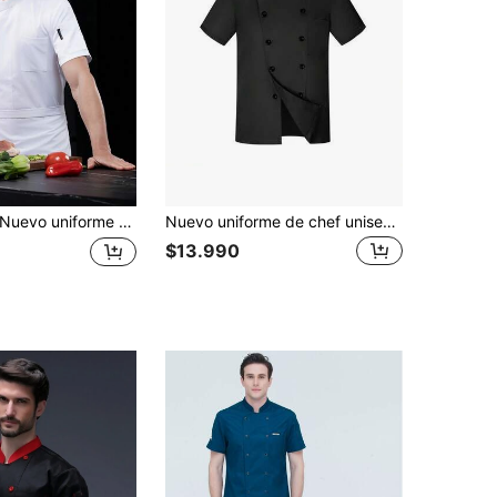
o uniforme de chef personalizado unisex de manga corta, espalda de malla transpirable, diseño elegante en blanco para hotel, restaurante occidental, panadería, cafetería, floristería, restaurante de barbacoa, tienda de comida rápida. Personalizado, elegante, diseño de bolsillo para guardar artículos pequeños, tela suave para la piel, durable
Nuevo uniforme de chef unisex de manga corta, de unicolor, con doble botonadura, cuello alto y diseño transpirable
$13.990