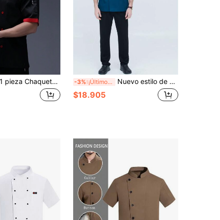
 pieza Chaqueta de chef unisex de cuello alto negro, abotonadura doble y manga corta para cocina, panadería, restaurante, hotel
Nuevo estilo de uniforme de chef de moda azul, unisex de manga corta, para otoño/invierno, hotel de alta gama, cocina de restaurante occidental, cafetería, panadería, floristería. Diseño de cuello alto cómodo, transpirable y elegante. Fácil de poner y quitar, diseño de puño sencillo.
-3%
¡Últimos 3 días
$18.905