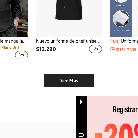
Uniforme de chef de manga larga, negro, duradero, lavable, resistente a las pelusas, tela suave para la piel, resistente al color, adecuado para hotel, restaurante, panadería, cafetería, cocina, comedor, catering de cocina trasera, diseño unisex, uniforme de trabajo de manga larga para mujeres, uniforme de chef de manga larga para mujeres, uniforme de trabajo de manga larga para hombres, uniforme de chef de manga larga para primavera/otoño/invierno
Nuevo uniforme de chef unisex de manga corta con bordado, de una sola hilera, decorativo y transpirable, con cuello pequeño de pie
Uniforme de chef de manga corta transpirable y absorbente de humedad, tela fina y duradera lavable, adecuado p
-6%
en Plano Uniformes para hombre, ropa de chef y uni
$12.290
$19.226
Ver Más