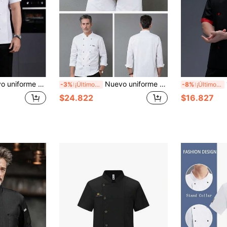
co de alta gama para hotel, restaurante occidental, panadería, cafetería, floristería, barbacoa, comida rápida, diseño de bolsillos para guardar artículos pequeños, tela suave para la piel, durable
Nuevo uniforme de chef blanco de moda unisex de manga larga para otoño/invierno, de alta gama para hotel, cocina, restaurante occidental, cafetería, panadería, floristería. Cómodo, transpirable, diseño de cuello alto elegante, fácil de poner y quitar, diseño de puño simple
1
-3%
¡Últimos 3 días
-8%
¡Últimos 3 días
$24.822
$16.827