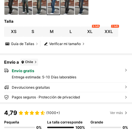
Talla
6 left
3 left
XS
S
M
L
XL
XXL
Guía de Tallas
Verificar mi tamaño
Envío a
Chile
Envío gratis
Entrega estimada:
5-10 Días laborables
Devoluciones gratuitas
Pagos seguros · Protección de privacidad
4,79
(1000+)
Ver más
Pequeña
La talla corresponde
Grande
0%
100%
0%