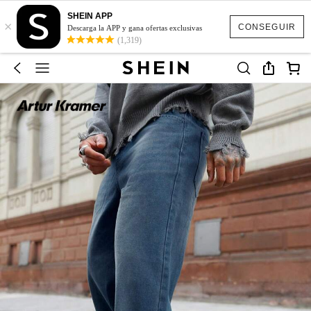
SHEIN APP
×
CONSEGUIR
Descarga la APP y gana ofertas exclusivas
(1,319)