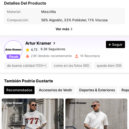
Detalles Del Producto
9.3K Seguidores
4,73
Material:
Mezclilla
Composición:
56% Algodón, 33% Poliéster, 11% Viscosa
9.3K Seguidores
Ver más
4,73
Artur Kramer
Seguir
9.3K Seguidores
4,73
i***a
pagó
Hace 1 día
23K Vendido recientemente
1K Recompra
9.3K Seguidores
4,73
de buena calidad (100+)
como en las fotos (65)
queda bien (59)
También Podría Gustarte
9.3K Seguidores
4,73
Recomendados
Accesorios de Vestir
Deportes & Exteriores
Ropa
9.3K Seguidores
4,73
9.3K Seguidores
4,73