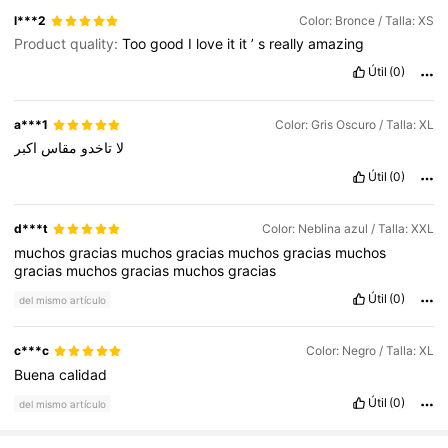
l***2
Color: Bronce / Talla: XS
Product quality:
Too
good
I
love
it
it
’
s
really
amazing
Útil
(0)
a***1
Color: Gris Oscuro / Talla: XL
لا
تاخدو
مقاس
اكبر
Útil
(0)
d***t
Color: Neblina azul / Talla: XXL
muchos
gracias
muchos
gracias
muchos
gracias
muchos
gracias
muchos
gracias
muchos
gracias
Útil
(0)
del mismo artículo
c***c
Color: Negro / Talla: XL
Buena
calidad
Útil
(0)
del mismo artículo