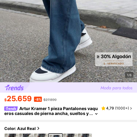
1/6
25.659
-8%
$
$27.890
Artur Kramer 1 pieza Pantalones vaqu
4,79
(
1000+
)
eros casuales de pierna ancha, sueltos y
con lavado vintage para hombres (sin ci
nturón ni accesorios)
Color: Azul Real