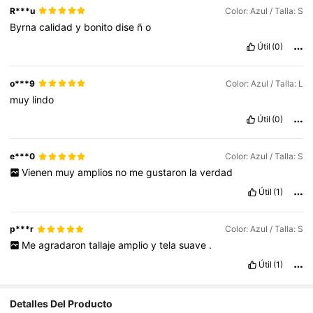
R***u
Color: Azul / Talla: S
Byrna
calidad
y
bonito
dise
ñ
o
Útil
(0)
o***9
Color: Azul / Talla: L
muy
lindo
Útil
(0)
e***0
Color: Azul / Talla: S
Vienen
muy
amplios
no
me
gustaron
la
verdad
Útil
(1)
p***r
Color: Azul / Talla: S
Me
agradaron
tallaje
amplio
y
tela
suave
.
Útil
(1)
Detalles Del Producto