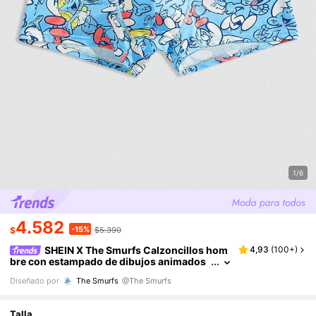
1/6
4.582
-15%
$
$5.390
SHEIN X The Smurfs Calzoncillos hom
4,93
(
100+
)
bre con estampado de dibujos animados
azules, moda lindos
Diseñado por
The Smurfs
@The Smurfs
Talla