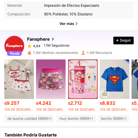
Material:
Impresión de Efectos Especiaels
1.1M Seguidores
4,94
Composición:
90% Poliéster, 10% Elastano
Ver más
1.1M Seguidores
4,94
Fansphere
Seguir
1.1M Seguidores
4,94
1.3M Vendido recientemente
1.3M Recompra
1.1M Seguidores
4,94
1.1M Seguidores
4,94
9.257
4.242
2.712
8.832
5
1.1M Seguidores
4,94
$
$
$
$
$
15% DE DESCUENTO
15% DE DESCUENTO
15% DE DESCUENTO
15% DE DESCUENTO
de buena calidad (9999+)
muy bonito (9999+)
bonito (9999+)
c
1.1M Seguidores
4,94
También Podría Gustarte