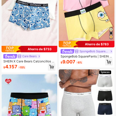
Ahorro de $783
Ahorro de $733
SpongeBob SquarePants
SpongeBob SquarePants | SHEIN 2
Care Bears
piezas de calzoncillos tipo bóxer có
9.007
SHEIN X Care Bears Calzoncillos ti
$
-8%
modos y transpirables con estampa
po bóxer con estampado de dibujos
4.157
do de dibujos animados para hombr
$
-15%
animados para hombres
es