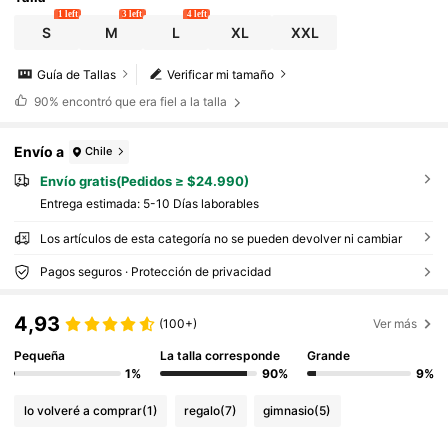
1 left
3 left
4 left
S
M
L
XL
XXL
Guía de Tallas
Verificar mi tamaño
90%
encontró que era fiel a la talla
Envío a
Chile
Envío gratis(Pedidos ≥ $24.990)
Entrega estimada:
5-10 Días laborables
Los artículos de esta categoría no se pueden devolver ni cambiar
Pagos seguros · Protección de privacidad
4,93
(100+)
Ver más
Pequeña
La talla corresponde
Grande
1%
90%
9%
lo volveré a comprar
(1)
regalo
(7)
gimnasio
(5)