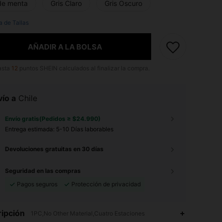
de menta
Gris Claro
Gris Oscuro
a de Tallas
AÑADIR A LA BOLSA
asta
12
puntos SHEIN calculados al finalizar la compra.
ío a
Chile
Envío gratis(Pedidos ≥ $24.990)
Entrega estimada:
5-10 Días laborables
Devoluciones gratuitas en 30 días
Seguridad en las compras
Pagos seguros
Protección de privacidad
ipción
1PC,No Other Material,Cuatro Estaciones