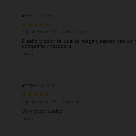
s***e
3 Jul,2026
Tipo de Estilo: 1PC, Color: Negro
Tipo de Estilo:
1PC
Color:
Negro
Diseño y color tal cual la imagen, espero sea útil
comprime y recupera
Traducir
o***0
6 Jul,2026
Tipo de Estilo: 1PC, Color: Beis
Tipo de Estilo:
1PC
Color:
Beis
Very good quality
Traducir