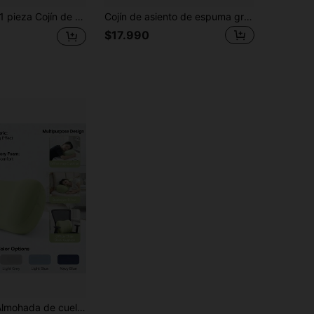
pieza Cojín de asiento ergonómico con forma de flor de espuma de memoria, base antideslizante, almohadilla de soporte suave, adecuado para silla de oficina, silla de juegos, asiento de coche, alivia la presión de la cadera
Cojín de asiento de espuma gruesa, adecuado para oficina, hogar, automóvil, todas las estaciones
$17.990
ma de memoria de rebote lento, tela de seda helada, 42*22*12cm, se puede usar para descansar en el dormitorio, apoyo lumbar de silla de oficina, cojín de asiento de coche, alivia la presión de la cintura, apoyo de la cintura