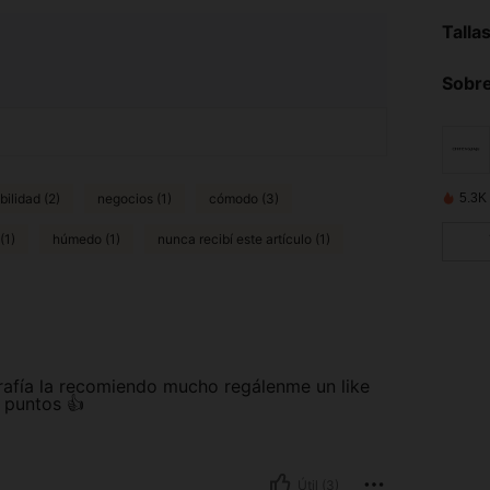
Talla
Sobre
ilidad (2)
negocios (1)
cómodo (3)
5.3K
(1)
húmedo (1)
nunca recibí este artículo (1)
rafía la recomiendo mucho regálenme un like
 puntos 👍
Útil (3)