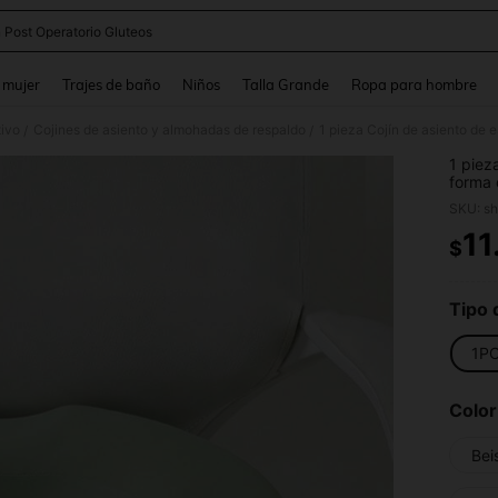
n Post Operatorio Gluteos
and down arrow keys to navigate search Búsqueda reciente and Busca y Encuentr
 mujer
Trajes de baño
Niños
Talla Grande
Ropa para hombre
tivo
Cojines de asiento y almohadas de respaldo
/
/
1 piez
forma 
cintur
SKU: s
en la o
a máqu
11
$
PR
Tipo 
1P
Color
Bei