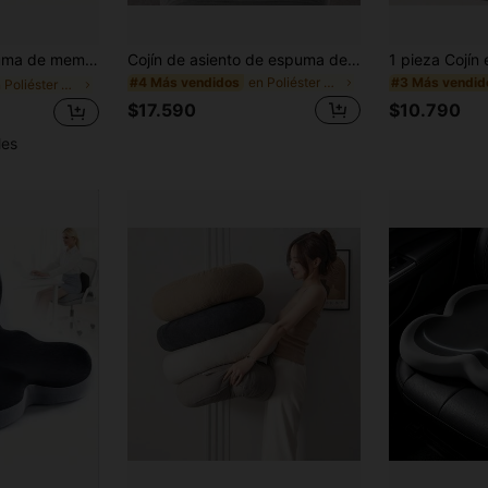
Nuevo usuario
50
%DE
Cupón de producto
azo, alivia eficazmente el dolor de ciática, cadera y coxis, adecuado para trabajadores de oficina, asientos de conductor, sillas de oficina, almohadillas de silla, cojines de silla, sillas de juego
Cojín de asiento de espuma de memoria en forma de L, diseño ergonómico para conductores de coche y camión, alivia la ciática y el dolor de espalda, adecuado para silla de oficina, conducción de larga distancia, silla de juegos, comodidad todo el día
DESCUENTO
Límite de $49.353
en Poliéster Cojines de asiento y almohadas de res
#4 Más vendidos
#3 Más vendid
en Poliéster Cojines de asiento y almohadas de res
Por tiempo limitado
Pedidos de +$55.871
$17.590
$10.790
les