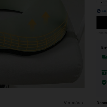
ver
Guí
Gana h
Env
Ver más
Descr