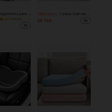
1 pieza Cojín ergonómico para silla de oficina, cojín para asiento de coche y almohadilla para escritorio - Tela de poliéster duradera, lavable, apta para todas las estaciones - Ideal para sentarse prolongadamente, almohadilla para silla de oficina
1 pieza Cojín de espuma viscoelástica 4D de 4 cm de grosor - Almohada de soporte lumbar ergonómico ultrasuave, cojín transpirable para silla de oficina y asiento de coche para uso en el hogar/oficina, almohadilla de asiento de espuma viscoelástica, funda de fibra de poliéster, silla cómoda para el hogar, diseño ergonómico, espuma de alta densidad, adecuado para trabajadores de oficina que pasan mucho tiempo sentados
-25%
¡Últimos 3 días
en Poliéster Cojines de asiento y almohadas de res
os
$8.768