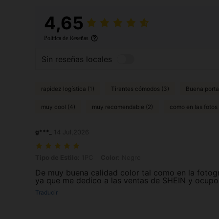
4,65
Política de Reseñas
Sin reseñas locales
rapidez logística (1)
Tirantes cómodos (3)
Buena portab
muy cool (4)
muy recomendable (2)
como en las fotos 
g***_
14 Jul,2026
Tipo de Estilo: 1PC, Color: Negro
Tipo de Estilo:
1PC
Color:
Negro
De muy buena calidad color tal como en la fotog
ya que me dedico a las ventas de SHEIN y ocupo
Traducir