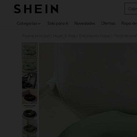
Coji
Use up 
Categorías
Solo para ti
Novedades
Ofertas
Ropa de
Página principal
Hogar & Vida
Decoración Hogar
Textil decora
/
/
/