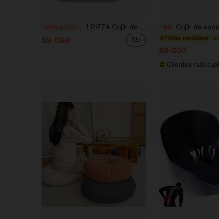
1 PIEZA Cojín de Espuma Viscoelástica en Forma de Dona para Silla de Oficina | Almohada de Soporte para Cadera y Cintura, Apta para Postparto, Ideal para Estar Sentado por Mucho Tiempo, Conducir y Trabajo de Oficina | Poliéster Lavable a Máquina, Diseño de Comodidad Moderna, Material Suave
Cojín de espuma de memoria de rebote lento extra grande y grueso de malla transpirable negra – 45*35*7cm – Cojín de asiento de espuma de memoria, adecuado para entornos del hogar y la oficina, ideal para sentarse a largo pl
-25%
¡Últimos 3 días
-8%
#7 Más vendidos
$9.068
$9.007
Clientes habitua