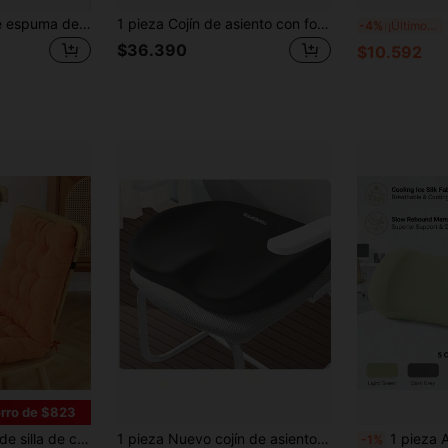
Cojín de asiento de espuma de memoria en forma de L, almohada de soporte lumbar ergonómica para automóvil, camión, silla de oficina, silla de juegos, alivia la ciática y el dolor de espalda
1 pieza Cojín de asiento con forma de neumático - Ofrece soporte para el cóccix para sentarse durante mucho tiempo, relleno de espuma EPE de alta resistencia, adecuado para la sala de estar, el dormitorio, la oficina - Regalos a rayas blancas Cumpleaños Graduación Silla de oficina Cojín de silla Decoración del hogar Vuelta al cole Decoración de la habitación Útiles escolares Cojín de silla Cojines Silla de juegos
1 
-4%
¡Últimos 3 días
$36.390
$10.592
rro de $823
suave, adecuado para todas las estaciones, unicolor, apto para uso en oficina y hogar
1 pieza Nuevo cojín de asiento de espuma de memoria gruesa, proporciona soporte cómodo para la cintura y las caderas, perfecto para largas horas sentado en la oficina o uso estudiantil. Decoración de habitación estética, decoración del hogar, decoración de la sala de estar, cojín de silla, silla de oficina, cojín de asiento, cojín de asiento, útiles escolares, almohada de silla, cojín de silla, silla de juego
1 pieza Almohada de cuello de espuma de memoria multifuncional de seda refrescante, alivia la presión del cuello, espu
-1%