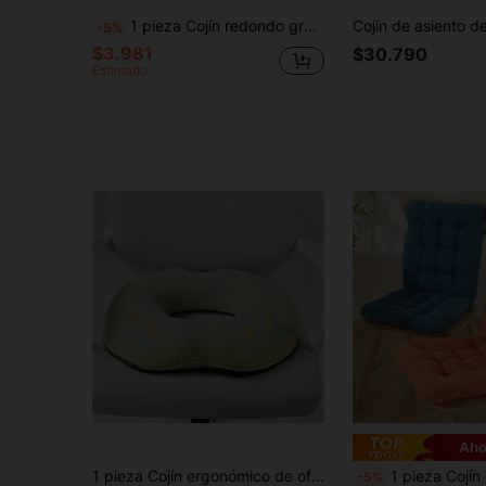
1 pieza Cojín redondo grueso de 40 cm - Suave y cómodo, bien acolchado, adecuado para meditación, yoga, lectura, decoración bohemia y asiento zen | Tatami | Regalo de vacaciones | Cojín de meditación, puf, regalo de San Valentín, regalo de cumpleaños
-5%
$3.981
$30.790
Estimado
Aho
1 pieza Cojín ergonómico de oficina en forma de donut | Almohada de apoyo para cadera y zona lumbar, adecuada para sentarse por mucho tiempo, conducir y trabajo de oficina | Fibra de poliéster lavable a máquina, diseño moderno y cómodo, material suave
1 pieza Cojín de silla de chenilla engrosado, cojín de asiento y respaldo con soporte, cómodo y 
-5%