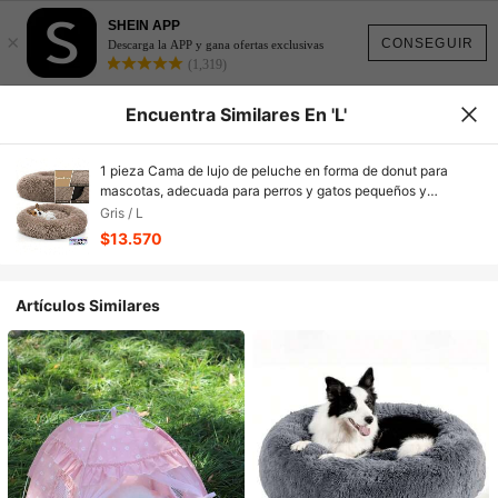
SHEIN APP
×
CONSEGUIR
Descarga la APP y gana ofertas exclusivas
(1,319)
Encuentra Similares En 'L'
1 pieza Cama de lujo de peluche en forma de donut para
mascotas, adecuada para perros y gatos pequeños y
medianos, súper suave y lavable, cojín redondo con base
Gris / L
antideslizante, perfecta para dormir cálidamente en invierno
$13.570
Artículos Similares