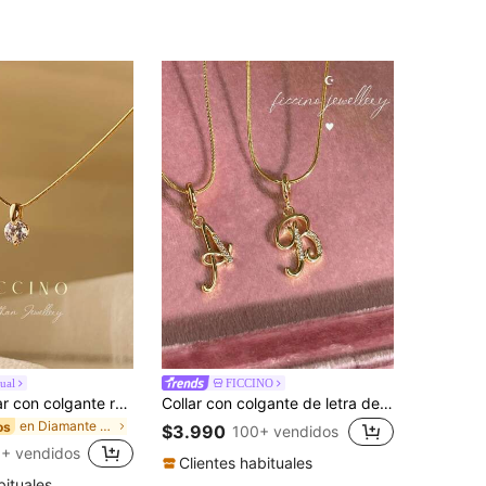
ual
FICCINO
FICCINO Collar con colgante redondo de circonita cúbica chapado en oro, cadena de acero de titanio tipo serpiente, apto para uso diario/conjunto de regalo con caja
Collar con colgante de letra del alfabeto en estilo de caligrafía Ficcino, con baño de oro, cadena dorada de serpiente para mujer, accesorio de uso diario
en Diamante de imitación Collares De Mujer
os
$3.990
100+ vendidos
+ vendidos
Clientes habituales
bituales