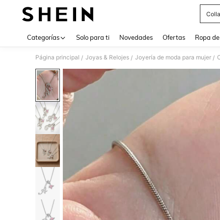
Coll
Use up 
Categorías
Solo para ti
Novedades
Ofertas
Ropa de
Página principal
Joyas & Relojes
Joyería de moda para mujer
C
/
/
/