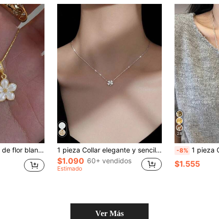
28
ial personalizada estilo Y2K para mujeres y niñas
1 pieza Collar elegante y sencillo de color plata con trébol de la suerte y incrustaciones de rhinestones, adecuado como regalo para chicas, San Valentín, mamá, madre, Día de la Madre
1 pieza Collar con colgante de corazón plateado min
-8%
$1.090
60+ vendidos
$1.555
Estimado
Ver Más