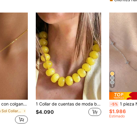
9
te en espiral dorado, regalo de joyería para mujeres, vacaciones de verano
1 Collar de cuentas de moda bohemia casual de dopamina, adecuado para uso diario, vacaciones, viajes, uso casual, un regalo de joyería de moda
1 pieza Nuevo collar de
-5%
$1.986
en Sol Collares De Mujer
$4.090
Estimado