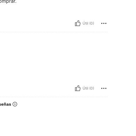
comprar.
Útil (0)
Útil (0)
señas