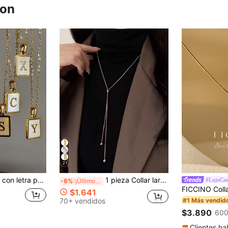
ron
21
ro inoxidable resistente a la decoloración para mujer
1 pieza Collar largo ajustable de acero inoxidable de moda, collar de cadena de hueso de serpiente minimalista de alta gama para mujeres, no se desvanece
#LujoCas
-8%
¡Últimos 2 días
$1.641
70+ vendidos
#1 Más vendid
$3.890
600
Clientes ha