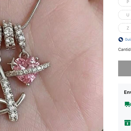
P
U
Z
Guí
Cantid
Lo sent
Env