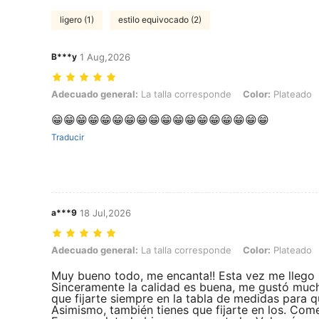
ligero (1)
estilo equivocado (2)
B***y
1 Aug,2026
Adecuado general: La talla corresponde, Color: Plateado, Talla: O
Adecuado general:
La talla corresponde
Color:
Plateado
😁😁😁😁😁😁😁😁😁😁😁😁😁😁😁😁😁😁
Traducir
a***9
18 Jul,2026
Adecuado general: La talla corresponde, Color: Plateado, Talla: J
Adecuado general:
La talla corresponde
Color:
Plateado
Muy bueno todo, me encanta!! Esta vez me llego
Sinceramente la calidad es buena, me gustó mucho.
que fijarte siempre en la tabla de medidas para q
Asimismo, también tienes que fijarte en los. Co