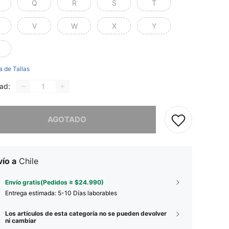
Q
R
S
T
V
W
X
Y
a de Tallas
ad:
imos, este producto está agotado.
AGOTADO
ío a
Chile
Envío gratis(Pedidos ≥ $24.990)
Entrega estimada:
5-10 Días laborables
Los artículos de esta categoría no se pueden devolver
ni cambiar