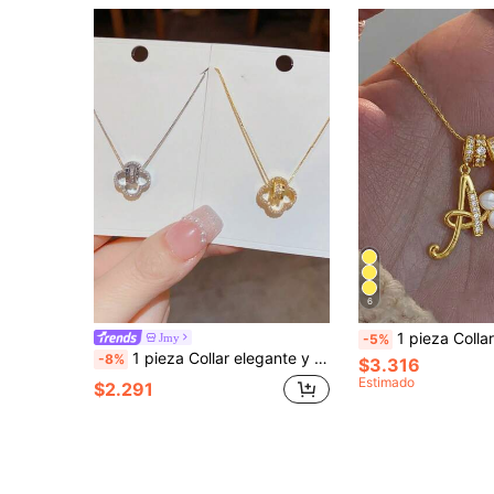
6
1 pieza Collar de flor blanca de cinco pétalos con inic
Jmy
-5%
1 pieza Collar elegante y popular con colgante delicado de trébol de cuatro hojas con microincrustaciones, cadena fina de lujo para mujer, estilo nicho, para cintura y clavícula
-8%
$3.316
Estimado
$2.291