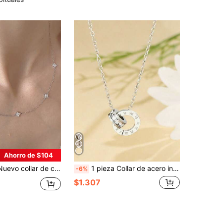
Ahorro de $104
 cadena con flor de circonita plateada de moda
1 pieza Collar de acero inoxidable con doble anillo cuadrado de números romanos entrelazados con strass, estilo minimalista, muy vendido, para mujer, uso diario, regalo, fiesta, casual
-6%
$1.307