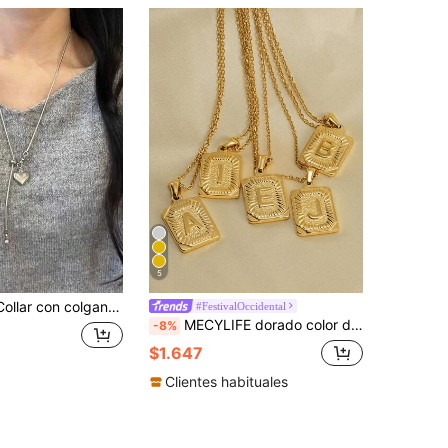
5
imalista y elegante, collar de cadena larga para mujer, adecuado para fiestas, regalos y uso diario
#FestivalOccidental
MECYLIFE dorado color de acero inoxidable cuadrado letra inicial collares
-8%
$1.647
Clientes habituales