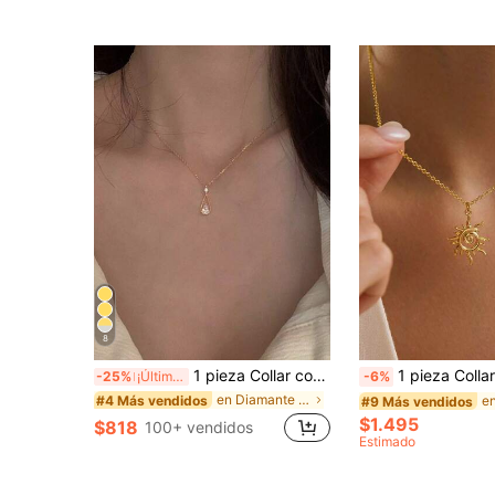
8
1 pieza Collar con colgante de gota elegante
1 pieza Collar con colgante de sol minimalista de acero inoxidable, collar con colgan
-25%
¡Últimos 3 días
-6%
en Diamante de imitación Collares De Mujer
#4 Más vendidos
#9 Más vendidos
$1.495
$818
100+ vendidos
Estimado