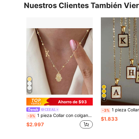
Nuestros Clientes También Vie
14
4
Ahorro de $93
1 pieza Collar con letra personalizada, collar de letra de ace
CEEAL
-3%
1 pieza Collar con colgante de mano de Hamsa con letra clásica, cadena de cuentas de acero inoxidable, para mujer
-3%
$1.833
$2.997