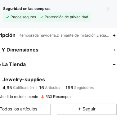
Seguridad en las compras
Pagos seguros
Protección de privacidad
ipción
temporada navideña,Diamante de imitación,Elegante
s Y Dimensiones
 La Tienda
4,65
16
196
4,65
16
196
Jewelry-supplies
4,65
16
196
Calificación
Artículos
Seguidores
C***u
seguido
Hace 1 día
4,65
16
196
Vendido recientemente
533 Recompra
4,65
16
196
Todos los artículos
Seguir
4,65
16
196
4,65
16
196
4,65
16
196
4,65
16
196