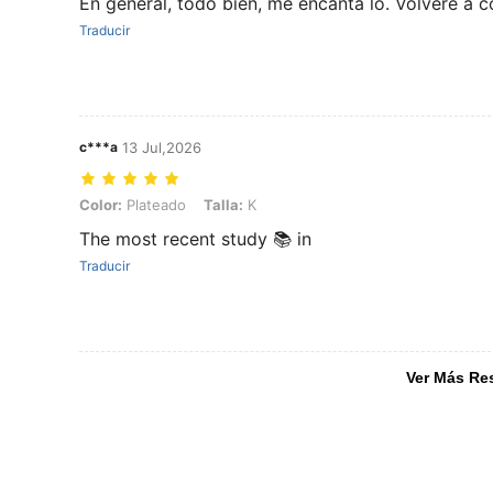
En general, todo bien, me encanta lo. Volveré a 
Traducir
c***a
13 Jul,2026
Color: Plateado, Talla: K
Color:
Plateado
Talla:
K
The most recent study 📚 in
Traducir
Ver Más Re