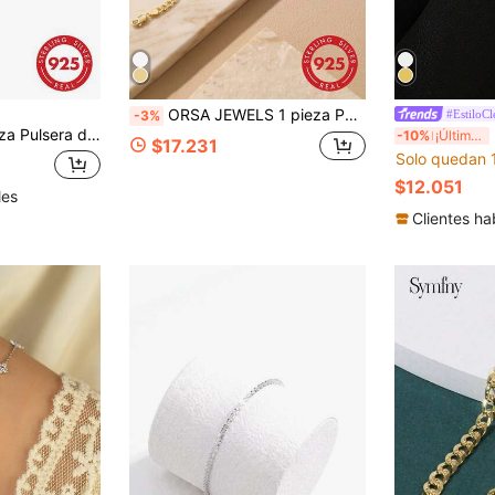
ORSA JEWELS 1 pieza Pulsera de plata de ley 925, diseño de cadena con corte de diamante único, joyería exquisita, mejor regalo para aniversario
#EstiloCl
-3%
engastada con circonita cúbica, diseño unisex para parejas, elegante y versátil, adecuada para uso diario, salidas, viajes, fiestas y regalos, incluye una caja de regalo delicada
EL
-10%
¡Últimos 3 días
$17.231
Solo quedan 
$12.051
les
Clientes ha