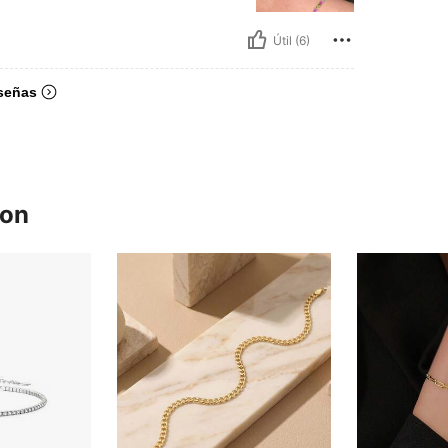
Útil (6)
señas
ron