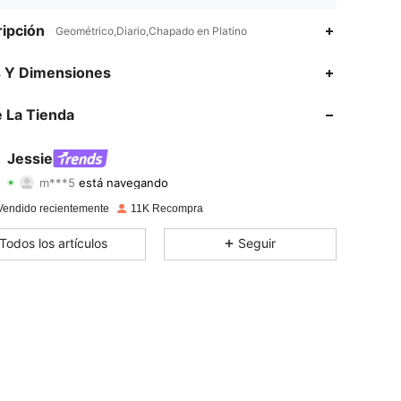
ipción
Geométrico,Diario,Chapado en Platino
s Y Dimensiones
4,93
283
72K
 La Tienda
4,93
283
72K
Jessie
m***5
está navegando
4,93
283
72K
Calificación
Artículos
Seguidores
Vendido recientemente
11K Recompra
4,93
283
72K
Todos los artículos
Seguir
4,93
283
72K
4,93
283
72K
4,93
283
72K