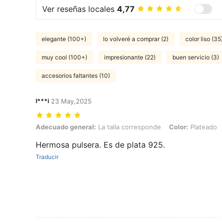
Ver reseñas locales
4,77
elegante (100+)
lo volveré a comprar (2)
color liso (35
muy cool (100+)
impresionante (22)
buen servicio (3)
accesorios faltantes (10)
l***i
23 May,2025
Adecuado general: La talla corresponde, Color: Plateado, Talla: 1,7
Adecuado general:
La talla corresponde
Color:
Plateado
Hermosa pulsera. Es de plata 925.
Traducir