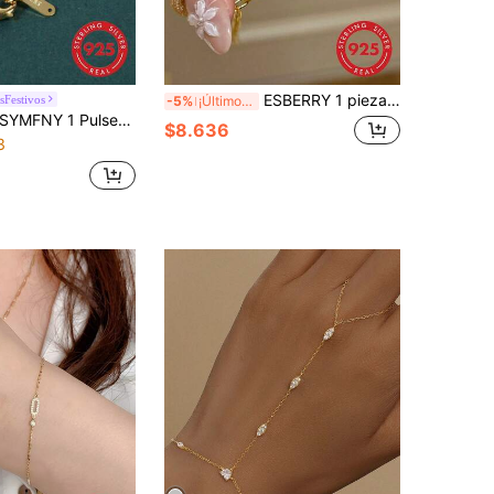
ESBERRY 1 pieza Pulsera con dije de bolso de plata de ley 925, joyería de lujo para uso diario para mujeres, elegante y versátil, adecuada para el Día de San Valentín, fiestas de cumpleaños y uso diario
sFestivos
-5%
¡Últimos 3 días
YMFNY 1 Pulsera única con temática de coche, diseño ondulado horizontal y cadena ancha
$8.636
3