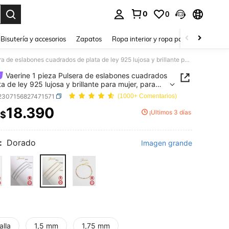
0
0
a. Press Enter to select.
Bisutería y accesorios
Zapatos
Ropa interior y ropa para dormir
Ho
Vaerine 1 pieza Pulsera de eslabones cuadrados de plata de ley 925 lujosa y brillante para mujer, para fiestas & banquetes, regalo
Vaerine 1 pieza Pulsera de eslabones cuadrados
ta de ley 925 lujosa y brillante para mujer, para
s & banquetes, regalo
j2307156827471571
(1000+ Comentarios)
18.390
¡Últimos 3 días
$
ICE AND AVAILABILITY
:
Dorado
Imagen grande
alla
1,5 mm
1,75 mm