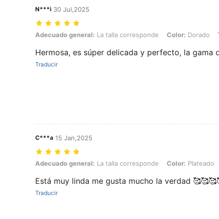
N***i
30 Jul,2025
Adecuado general: La talla corresponde, Color: Dorado, Talla: Unital
Adecuado general:
La talla corresponde
Color:
Dorado
Hermosa, es súper delicada y perfecto, la gama d
Traducir
C***a
15 Jan,2025
Adecuado general: La talla corresponde, Color: Plateado, Talla: Unit
Adecuado general:
La talla corresponde
Color:
Plateado
Está muy linda me gusta mucho la verdad 🥰🥰🥰
Traducir