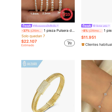
#MomentosDeBrillo
Artist attic
1 pieza Pulsera de diamantes de 4 puntas de 2mm-3mm, de plata de ley 925, lujosa, ligera y brillante, joya exquisita de alta gama como regalo para mujeres
1 pieza Pulsera de tenis de plata esterlina S925 con moissanita brillante, 
-37%
¡Últimos 3 días
-8%
¡Últimos 3 días
Solo quedan 7
$11.951
$22.107
Clientes habitua
Estimado