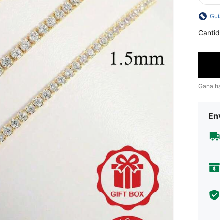
Guí
Cantid
Gana h
Env