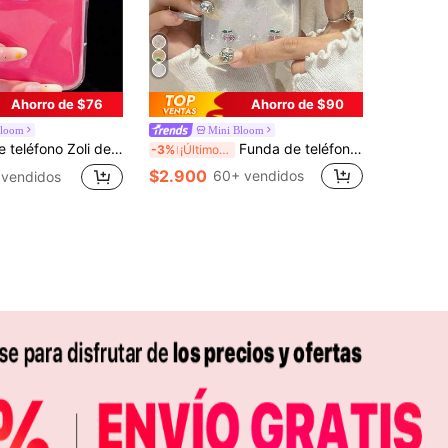
Ahorro de $76
Ahorro de $90
Bloom
Mini Bloom
gelatina dopamina, compatible con iPhone 17 Pro Max, Apple 16 New, 15 Pro, 16 PM, 17 Pro, cobertura completa a prueba de caídas, minimalista personalizada para mujeres
Funda de teléfono con estilo de cereza rosa, funda de teléfono transparente con perlas de imitación de moda, 1 pieza de funda de teléfono transparente con perlas de imitación de cereza rosa compatible con iPhone 16 Pro Max, 15, 14, 13, 12, 11, 16E, 17, funda protectora anti-caídas, regalo de primavera, versión internacional, no la versión nacional
-3%
¡Últimos 3 días
$2.900
60+ vendidos
 vendidos