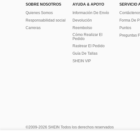
SOBRE NOSOTROS
AYUDA & APOYO
SERVICIO 
Quienes Somos
Información De Envío
Contácteno
Responsabilidad social
Devolución
Forma De 
Carreras
Reembolso
Puntos
Cómo Realizar El
Preguntas F
Pedido
Rastrear El Pedido
Guía De Tallas
SHEIN VIP
©2009-2026 SHEIN Todos los derechos reservados
Centro de Privacidad
Política de privacidad y cookies
Términ