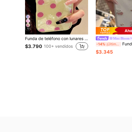
10
Aho
Funda de teléfono con lunares rosas lindos y simples, color caramelo, compatible con iPhone 17 Pro Max, 17 Pro, 17, 16 Pro Max, 16 Pro, 16, 15 Pro Max, 15 Pro, 15, 14 Pro Max, 14 Pro, 14, cubierta trasera brillante de gelatina adorable y resistente a caídas
Mini Bloom
Funda de teléfono estilo Ins con cristal rosa en forma de ce
-14%
¡Últimos 3 días
$3.790
100+ vendidos
$3.345