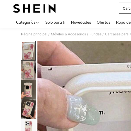
Carc
Use up 
Categorías
Solo para ti
Novedades
Ofertas
Ropa de
Página principal
Móviles & Accesorios
Fundas
Carcasas para 
/
/
/