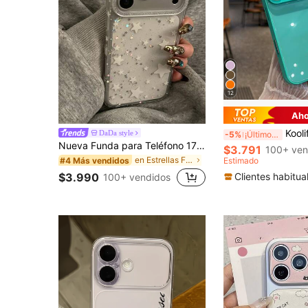
12
Aho
Koolife 1 pieza Funda de teléfono de vidrio brillante azul pavo rea
DaDa style
-5%
¡Últimos 3 días
Nueva Funda para Teléfono 17 Pro Max, Funda Protectora 17 Pro, Diseño Premium de Estrellas con Brillo, Lujo y Estilo para Mujeres, 16 Pro, 14, 15, Cobertura Completa Anti-Caídas, Estilo Minimalista y Popular
$3.791
100+ ven
en Estrellas Fundas para teléfonos
Estimado
#4 Más vendidos
Clientes habitua
$3.990
100+ vendidos