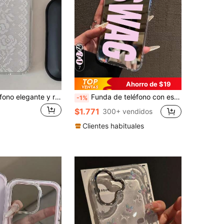
7
Ahorro de $19
Funda de teléfono elegante y romántica con flor de encaje suave y transparente compatible con iPhone 17 Pro Max 17 Pro 17 16 Pro Max 16 Pro 16 15 14 13 12 ProMax 11, funda transparente a la moda y resistente a golpes
Funda de teléfono con espejo y eslogan, resistente a caídas, estilo vintage con estampado de letras SWAG, compatible con iPhone 13/11/17/17pro/16/14/15/15pro/15 Plus/15 Promax/11pro/12pro/13pro/14pro/12mini/13mini/11promax/12promax/13promax/14promax/14plus/17pro Max/17Air/16Pro/16plus/16promax/Se2/17promax y Galaxy/A54/A14/A12/A13/A15/A32/A33/A24/A52S/S20/S21/S22/S23/S24/S23Plus/S24ultra/S25/A15/A33/A23/S26/S26+/S26ultra, regalo de primavera para fiesta de cumpleaños
-1%
$1.771
300+ vendidos
Clientes habituales