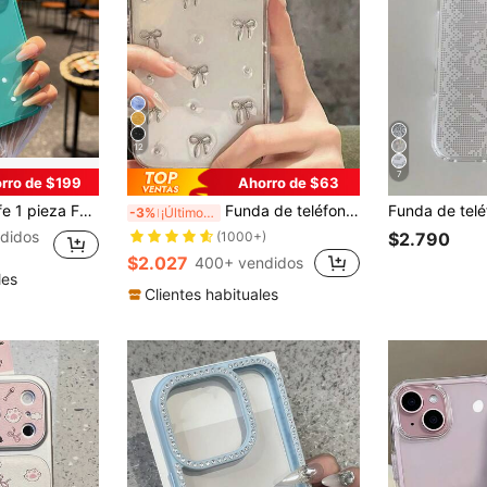
12
7
rro de $199
Ahorro de $63
l, carcasa dura de lujo a prueba de golpes con protección completa de la cámara, apta para Phone18pro/18pro Max/17/17pro/17promax/16/15/14/13/12/11
Funda de teléfono de resina epoxi metálica transparente con textura de moda, elemento de lazo de aleación TPU minimalista, compatible con iPhone 17/17Air/17Pro/17ProMax/16/15/14/13/12/11/X/XS/XR/Mini/Pro Max/Pro/Plus, funda suave de TPU con cobertura total, regalo de primavera, fiesta de cumpleaños, aniversario
-3%
¡Últimos 3 días
didos
(1000+)
$2.790
$2.027
400+ vendidos
les
Clientes habituales