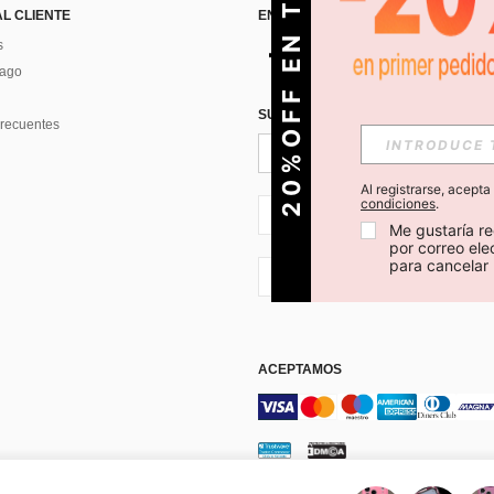
O
2
0
%
O
F
F
E
N
T
U
P
R
I
M
E
R
P
E
D
I
D
AL CLIENTE
ENCUÉNTRANOS EN
s
Pago
SUSCRÍBETE PARA RECIBIR OFERTA
recuentes
Al registrarse, acept
condiciones
.
CL + 56
Me gustaría re
por correo el
para cancelar 
CL + 56
ACEPTAMOS
os y condiciones