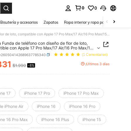
0
0
a. Press Enter to select.
Bisutería y accesorios
Zapatos
Ropa interior y ropa para dormir
Ho
1 pieza Funda de teléfono con diseño de flor de loto, compatible con Apple 17 Pro Max/17 Air/16 Pro Max/15 Pro Max/16E/14 Plus/13/12/11/XR/XS Max, elegante y sofisticada, fresca y dulce en general, adecuada para amantes de las flores y quienes buscan regalos románticos de cumpleaños, accesorios de teléfono
a Funda de teléfono con diseño de flor de loto,
ible con Apple 17 Pro Max/17 Air/16 Pro Max/15
x/16E/14 Plus/13/12/11/XR/XS Max, elegante y
w260504142689637785340
(1 Comentarios)
icada, fresca y dulce en general, adecuada para
s de las flores y quienes buscan regalos
831
¡Últimos 3 días
$1.990
-8%
ICE AND AVAILABILITY
icos de cumpleaños, accesorios de teléfono
one 17
iPhone 17 Pro
iPhone 17 Pro Max
e iPhone Air
iPhone 16
iPhone 16 Pro
one 16 Pro Max
iPhone 16 Plus
iPhone 15