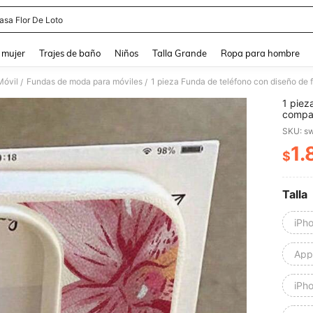
asa Flor De Loto
and down arrow keys to navigate search Búsqueda reciente and Busca y Encuentr
 mujer
Trajes de baño
Niños
Talla Grande
Ropa para hombre
Móvil
Fundas de moda para móviles
/
/
1 piez
compat
Pro Ma
SKU: s
sofist
amante
1.
$
PR
románt
Talla
iPh
Appl
iPh