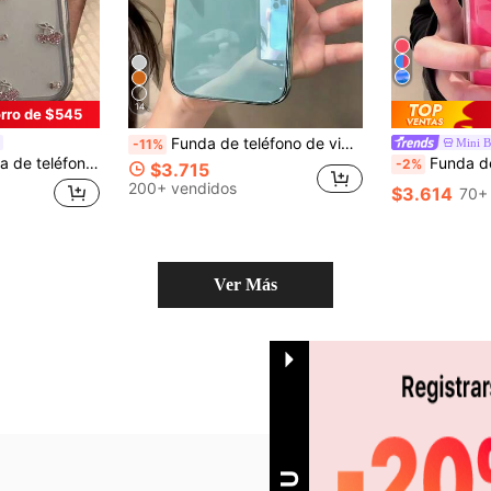
14
rro de $545
Funda de teléfono de vidrio brillante de lujo compatible con iPhone 17 Pro Max, 16, 15, 14, 13, 12, 11 Pro Max, protección de lente, unicolor minimalista, funda de teléfono linda y elegante compatible con iPhone 17 Pro Max, 16 Pro Max, 17 Pro, 15 Pro Max, 14 Pro Max, 13 Pro Max
Mini 
-11%
reza compatible con iPhone 17 Pro Max, 16, 15 Pro, 14, 13, 12 Pro, 11, Air/X, a prueba de golpes y con cobertura completa, adecuada para niñas
Funda de teléfono Zoli de estilo coreano premium de verano con bloques de color de 
-2%
$3.715
200+ vendidos
$3.614
70+
Ver Más