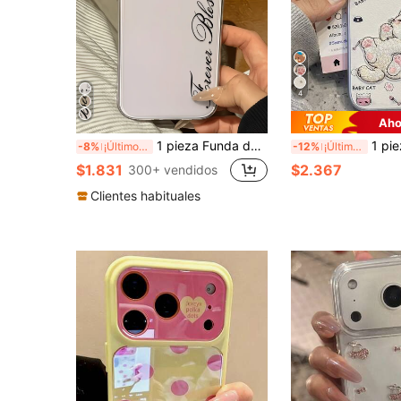
4
Aho
1 pieza Funda de teléfono transparente con diseño minimalista de letra cursiva inglesa personalizada, a prueba de golpes, de cobertura completa, compatible con Apple 17 16 15 14 13 12 11 Pro Max Air
1 pieza Funda de teléfono con bordado de gato de dibujos animad
-8%
¡Últimos 3 días
-12%
¡Últimos 3 días
$1.831
$2.367
300+ vendidos
Clientes habituales