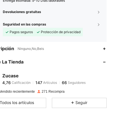
Entrega estimada:
5-10 Días laborables
Devoluciones gratuitas
Seguridad en las compras
Pagos seguros
Protección de privacidad
ipción
Ninguno,No,Beis
 La Tienda
4,76
147
66
Zucase
4,76
147
66
Calificación
Artículos
Seguidores
b***c
pagó
Hace 1 día
Vendido recientemente
271 Recompra
4,76
147
66
Todos los artículos
Seguir
4,76
147
66