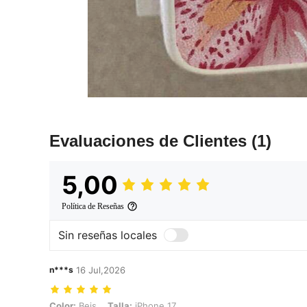
Evaluaciones de Clientes
(1)
5,00
Política de Reseñas
Sin reseñas locales
n***s
16 Jul,2026
Color: Beis, Talla: iPhone 17
Color:
Beis
Talla:
iPhone 17