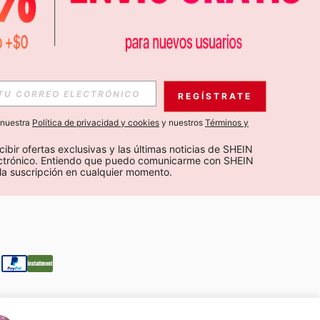
APP
S EXCLUSIVAS, PROMOCIONES Y NOTICIAS DE SHEIN
REGÍSTRATE
Suscribir
a nuestra
Política de privacidad y cookies
y nuestros
Términos y
Suscribirte
cibir ofertas exclusivas y las últimas noticias de SHEIN 
ectrónico. Entiendo que puedo comunicarme con SHEIN 
la suscripción en cualquier momento.
Suscribir