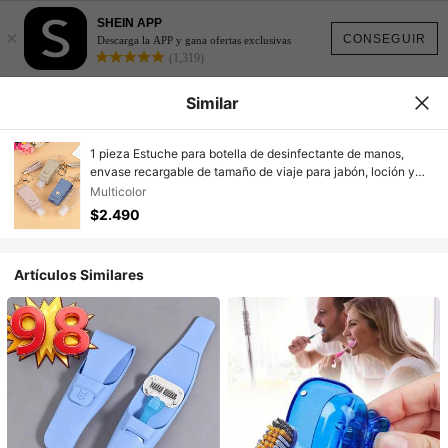
SHEIN APP
×
CONSEGUIR
Descarga la APP y gana ofertas exclusivas
(1,319)
Similar
1 pieza Estuche para botella de desinfectante de manos,
envase recargable de tamaño de viaje para jabón, loción y
líquidos, botellas reutilizables de 30 ML con tapa abatible,
Multicolor
portabotellas de desinfectante de manos para mochila de
$2.490
viaje al aire libre, regalo de Navidad
Artículos Similares