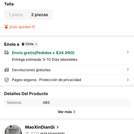
Talla
1 pieza
2 piezas
¡Solo quedan 5!
Envío a
Chile
Envío gratis(Pedidos ≥ $24.990)
Entrega estimada:
5-10 Días laborables
Devoluciones gratuitas
Pagos seguros · Protección de privacidad
221 Seguidores
4,86
Detalles Del Producto
Material:
ABS
221 Seguidores
4,86
Ver más
221 Seguidores
4,86
MaoXinDianQi
t***g
está navegando