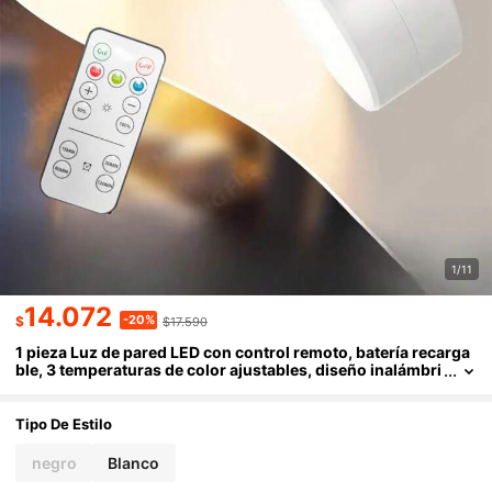
1/11
14.072
-20%
$
$17.590
1 pieza Luz de pared LED con control remoto, batería recarga
ble, 3 temperaturas de color ajustables, diseño inalámbri
co con rotación magnética de 360°, adecuado para lámpa
ra de mesita de noche en el dormitorio
Tipo De Estilo
negro
Blanco