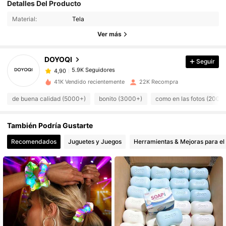
5.9K Seguidores
4,90
Detalles Del Producto
llegan
los
pedidos
Material:
Tela
5.9K Seguidores
4,90
Ver más
DOYOQI
Seguir
5.9K Seguidores
4,90
5***2
pagó
Hace 1 día
41K Vendido recientemente
22K Recompra
5.9K Seguidores
4,90
de buena calidad (5000+)
bonito (3000+)
como en las fotos (2000
También Podría Gustarte
5.9K Seguidores
4,90
Recomendados
Juguetes y Juegos
Herramientas & Mejoras para el
5.9K Seguidores
4,90
5.9K Seguidores
4,90
5.9K Seguidores
4,90