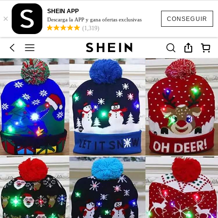
SHEIN APP
×
CONSEGUIR
Descarga la APP y gana ofertas exclusivas
(1,319)