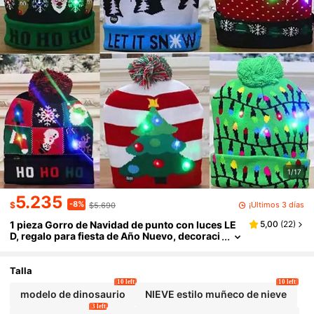
1/17
5.235
-8%
¡Últimos 3 días
$
$5.690
1 pieza Gorro de Navidad de punto con luces LE
5,00
(
22
)
D, regalo para fiesta de Año Nuevo, decoraci
ón navideña, gorro de Año Nuevo 2025, acc
esorio para Nochebuena
Talla
10 left
10 left
modelo de dinosaurio
NIEVE estilo muñeco de nieve
3 left