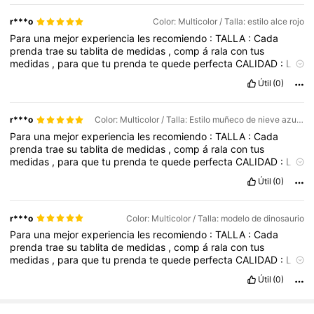
tienen
mejores
ofertas
en
domingo
o
los
primeros
d
í
as
del
mes
TIEMPO
:
Pide
con
anticipaci
ó
n
,
considera
los
tiempos
en
que
r***o
Color: Multicolor / Talla: estilo alce rojo
llegan
los
pedidos
Para
una
mejor
experiencia
les
recomiendo
:
TALLA
:
Cada
prenda
trae
su
tablita
de
medidas
,
comp
á
rala
con
tus
medidas
,
para
que
tu
prenda
te
quede
perfecta
CALIDAD
:
Lee
los
comentarios
de
las
personas
que
ya
compraron
el
articulo
Útil
(0)
para
que
conozcas
su
experiencia
PRECIO
:
Algunos
art
í
culos
tienen
mejores
ofertas
en
domingo
o
los
primeros
d
í
as
del
mes
TIEMPO
:
Pide
con
anticipaci
ó
n
,
considera
los
tiempos
en
que
r***o
Color: Multicolor / Talla: Estilo muñeco de nieve azul oscuro.
llegan
los
pedidos
Para
una
mejor
experiencia
les
recomiendo
:
TALLA
:
Cada
prenda
trae
su
tablita
de
medidas
,
comp
á
rala
con
tus
medidas
,
para
que
tu
prenda
te
quede
perfecta
CALIDAD
:
Lee
los
comentarios
de
las
personas
que
ya
compraron
el
articulo
Útil
(0)
para
que
conozcas
su
experiencia
PRECIO
:
Algunos
art
í
culos
tienen
mejores
ofertas
en
domingo
o
los
primeros
d
í
as
del
mes
TIEMPO
:
Pide
con
anticipaci
ó
n
,
considera
los
tiempos
en
que
r***o
Color: Multicolor / Talla: modelo de dinosaurio
llegan
los
pedidos
Para
una
mejor
experiencia
les
recomiendo
:
TALLA
:
Cada
prenda
trae
su
tablita
de
medidas
,
comp
á
rala
con
tus
medidas
,
para
que
tu
prenda
te
quede
perfecta
CALIDAD
:
Lee
los
comentarios
de
las
personas
que
ya
compraron
el
articulo
Útil
(0)
para
que
conozcas
su
experiencia
PRECIO
:
Algunos
art
í
culos
tienen
mejores
ofertas
en
domingo
o
los
primeros
d
í
as
del
mes
TIEMPO
:
Pide
con
anticipaci
ó
n
,
considera
los
tiempos
en
que