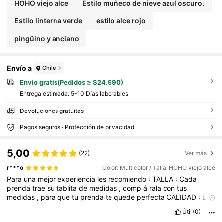
HOHO viejo alce
Estilo muñeco de nieve azul oscuro.
Estilo linterna verde
estilo alce rojo
pingüino y anciano
Envío a
Chile
Envío gratis(Pedidos ≥ $24.990)
Entrega estimada:
5-10 Días laborables
Devoluciones gratuitas
Pagos seguros · Protección de privacidad
5,00
(22)
Ver más
r***o
Color: Multicolor / Talla: HOHO viejo alce
Para
una
mejor
experiencia
les
recomiendo
:
TALLA
:
Cada
prenda
trae
su
tablita
de
medidas
,
comp
á
rala
con
tus
medidas
,
para
que
tu
prenda
te
quede
perfecta
CALIDAD
:
Lee
los
comentarios
de
las
personas
que
ya
compraron
el
articulo
Útil
(0)
para
que
conozcas
su
experiencia
PRECIO
:
Algunos
art
í
culos