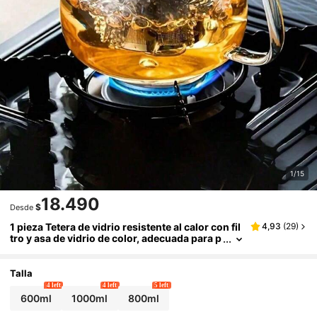
1/15
18.490
$
Desde
1 pieza Tetera de vidrio resistente al calor con fil
4,93
(
29
)
tro y asa de vidrio de color, adecuada para p
reparar té, café o té de frutas, apta para toda
s las estaciones y ocasiones, se puede calentar
directamente sobre llama abierta.
Talla
4 left
4 left
5 left
600ml
1000ml
800ml