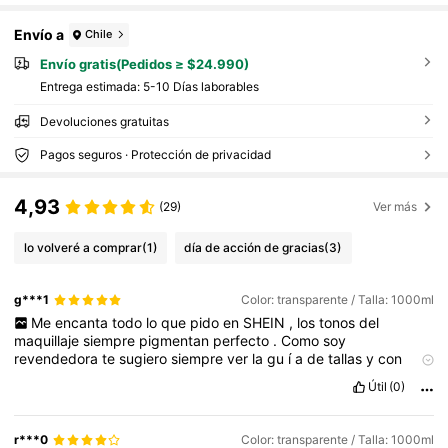
Envío a
Chile
Envío gratis(Pedidos ≥ $24.990)
Entrega estimada:
5-10 Días laborables
Devoluciones gratuitas
Pagos seguros · Protección de privacidad
4,93
(29)
Ver más
lo volveré a comprar
(1)
día de acción de gracias
(3)
g***1
Color: transparente / Talla: 1000ml
Me
encanta
todo
lo
que
pido
en
SHEIN
,
los
tonos
del
maquillaje
siempre
pigmentan
perfecto
.
Como
soy
revendedora
te
sugiero
siempre
ver
la
gu
í
a
de
tallas
y
con
ayuda
de
un
centr
í
metro
medir
tu
cuerpo
ya
que
no
todos
los
Útil
(0)
proveedores
de
SHEIN
tienen
el
mismo
est
á
ndar
de
medidas
.
Adem
á
s
,
siempre
revisa
las
rese
ñ
as
de
los
otros
compradores
para
que
encuentres
una
persona
que
se
asemeje
r***0
Color: transparente / Talla: 1000ml