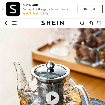
SHEIN APP
×
CONSEGUIR
Descarga la APP y gana ofertas exclusivas
(1,319)