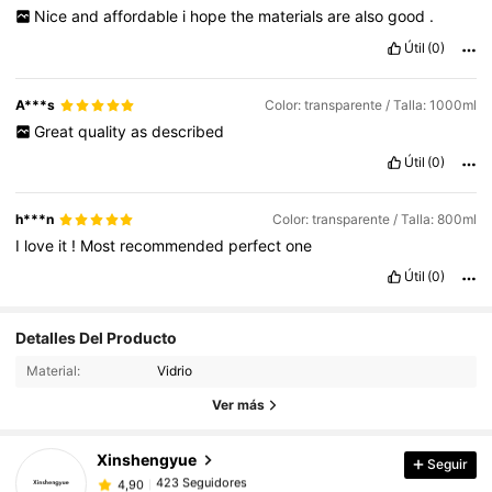
a
tu
cuerpo
y
tambi
é
n
para
que
puedas
comprobar
que
la
Nice
and
affordable
i
hope
the
materials
are
also
good
.
calidad
del
producto
es
la
que
esperas
,
no
siempre
te
dejes
guiar
de
la
foto
que
te
pone
SHEIN
,
Bendiciones
Útil
(0)
A***s
Color: transparente / Talla: 1000ml
Great
quality
as
described
Útil
(0)
h***n
Color: transparente / Talla: 800ml
I
love
it
!
Most
recommended
perfect
one
Útil
(0)
423 Seguidores
4,90
Detalles Del Producto
423 Seguidores
4,90
Material:
Vidrio
423 Seguidores
4,90
Ver más
423 Seguidores
4,90
Xinshengyue
Seguir
423 Seguidores
4,90
d***i
seguido
Hace 1 día