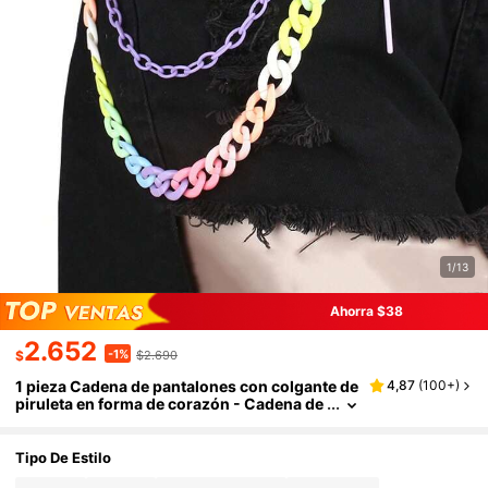
1/13
Ahorra $38
2.652
-1%
$
$2.690
1 pieza Cadena de pantalones con colgante de
4,87
(
100+
)
piruleta en forma de corazón - Cadena de
pantalones de moda para mujer, cadena p
ara decorar jeans - Accesorios para mujer, ca
dena de pantalones punk hip hop
Tipo De Estilo