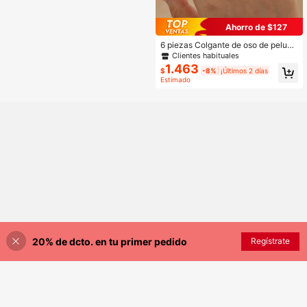
Ahorro de $127
6 piezas Colgante de oso de peluch
e de resina y anillo decorado con c
Clientes habituales
uentas de perlas
1.463
$
-8%
¡Últimos 2 días
Estimado
20% de dcto. en tu primer pedido
AÑADIR A LA BOLSA
Regístrate
¡1% DE DESCUENTO!