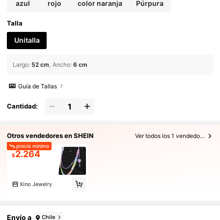
azul
rojo
color naranja
Púrpura
Talla
Unitalla
Largo
:
52 cm
Ancho
:
6 cm
Guía de Tallas
Cantidad:
Otros vendedores en SHEIN
Ver todos los 1 vendedores
precio mínimo
2.264
$
Xino Jewelry
Envío a
Chile