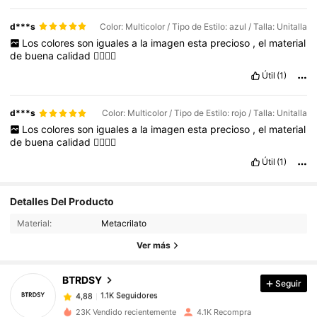
d***s
Color: Multicolor / Tipo de Estilo: azul / Talla: Unitalla
Los
colores
son
iguales
a
la
imagen
esta
precioso
,
el
material
de
buena
calidad
👌🏻👌🏻
Útil
(1)
d***s
Color: Multicolor / Tipo de Estilo: rojo / Talla: Unitalla
Los
colores
son
iguales
a
la
imagen
esta
precioso
,
el
material
de
buena
calidad
👌🏻👌🏻
Útil
(1)
1.1K Seguidores
4,88
Detalles Del Producto
Material:
Metacrilato
1.1K Seguidores
4,88
Ver más
BTRDSY
Seguir
1.1K Seguidores
4,88
B***m
pagó
Hace 1 día
23K Vendido recientemente
4.1K Recompra