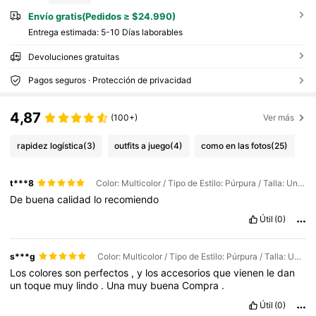
Envío gratis(Pedidos ≥ $24.990)
Entrega estimada:
5-10 Días laborables
Devoluciones gratuitas
Pagos seguros · Protección de privacidad
4,87
(100+)
Ver más
rapidez logística
(3)
outfits a juego
(4)
como en las fotos
(25)
t***8
Color: Multicolor / Tipo de Estilo: Púrpura / Talla: Unitalla
De
buena
calidad
lo
recomiendo
Útil
(0)
s***g
Color: Multicolor / Tipo de Estilo: Púrpura / Talla: Unitalla
Los
colores
son
perfectos
,
y
los
accesorios
que
vienen
le
dan
un
toque
muy
lindo
.
Una
muy
buena
Compra
.
Útil
(0)