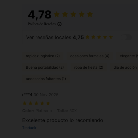
4,78
Política de Reseñas
Ver reseñas locales
4,75
rapidez logística (2)
ocasiones formales (4)
elegante (
Buena portabilidad (2)
ropa de fiesta (2)
día de acción 
accesorios faltantes (1)
r***4
30 Nov,2025
Color: Plateado, Talla: 30X
Color:
Plateado
Talla:
30X
Excelente producto lo recomiendo
Traducir