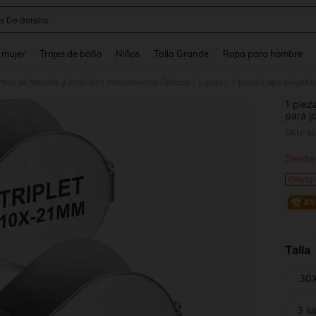
s De Bolsillo
and down arrow keys to navigate search Búsqueda reciente and Busca y Encuentr
 mujer
Trajes de baño
Niños
Talla Grande
Ropa para hombre
ntos de Medida y Análisis
Instrumentos Ópticos
Lupas
/
/
/
1 piez
para j
30X, d
SKU: s
Desde
PR
Oferta
#5
Talla
30
3 l