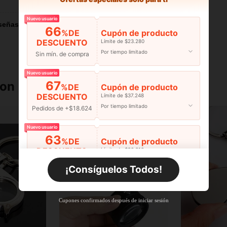
Nuevo usuario
señas
66
%DE
Cupón de producto
DESCUENTO
Límite de $23.280
Por tiempo limitado
Sin mín. de compra
Nuevo usuario
67
ron
%DE
Cupón de producto
DESCUENTO
Límite de $37.248
Por tiempo limitado
Pedidos de +$18.624
Nuevo usuario
63
%DE
Cupón de producto
DESCUENTO
Límite de $36.316
Por tiempo limitado
Pedidos de +$27.936
¡Consíguelos Todos!
Nuevo usuario
63
%DE
Cupón de producto
Cupones confirmados después de iniciar sesión
DESCUENTO
Límite de $36.316
Por tiempo limitado
Pedidos de +$37.248