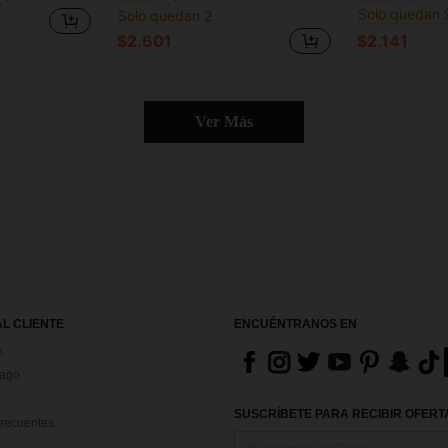
Solo quedan 2
#4 Más vendid
#4 Más vendid
Solo quedan 
Solo quedan 
$2.601
$2.141
#4 Más vendid
Solo quedan 
Ver Más
AL CLIENTE
ENCUÉNTRANOS EN
s
Pago
SUSCRÍBETE PARA RECIBIR OFERTA
recuentes