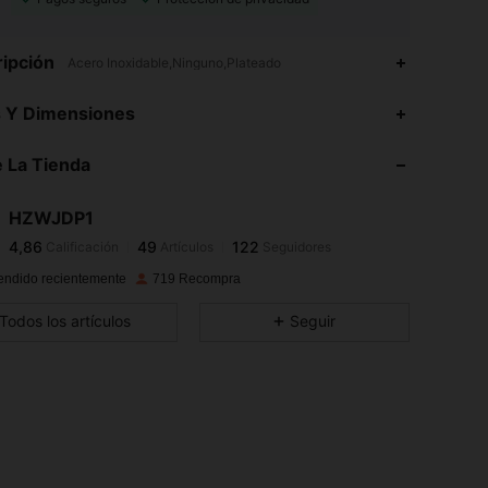
ipción
Acero Inoxidable,Ninguno,Plateado
4,86
49
122
s Y Dimensiones
 La Tienda
4,86
49
122
HZWJDP1
4,86
49
122
Calificación
Artículos
Seguidores
e***e
pagó
Hace 1 día
endido recientemente
719 Recompra
4,86
49
122
Todos los artículos
Seguir
4,86
49
122
4,86
49
122