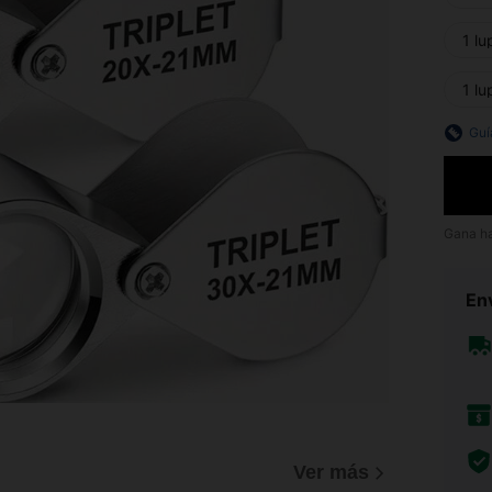
1 l
1 l
Guí
Gana h
Env
Ver más