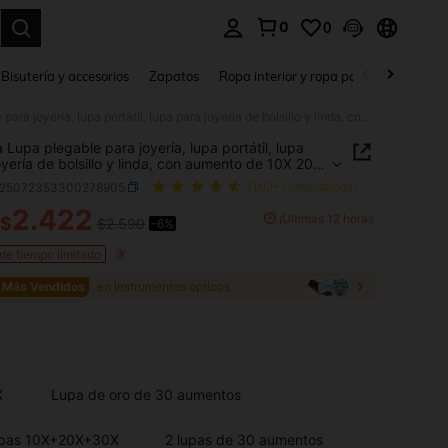
0
0
a. Press Enter to select.
Bisutería y accesorios
Zapatos
Ropa interior y ropa para dormir
Ho
1 pieza Lupa plegable para joyería, lupa portátil, lupa para joyería de bolsillo y linda, con aumento de 10X 20X 30X, de metal, útiles escolares y de oficina
a Lupa plegable para joyería, lupa portátil, lupa
oyería de bolsillo y linda, con aumento de 10X 20X
e metal, útiles escolares y de oficina
s25072353300278905
(100+ Comentarios)
2.422
¡Últimas 12 horas
$
$2.590
-6%
ICE AND AVAILABILITY
 de tiempo limitado
 Más Vendidos
en Instrumentos ópticos
X
Lupa de oro de 30 aumentos
upas 10X+20X+30X
2 lupas de 30 aumentos