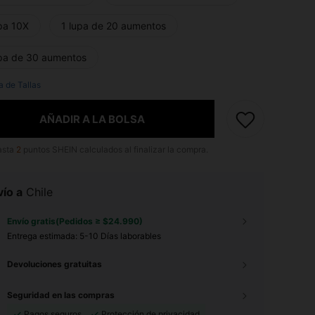
upa 10X
1 lupa de 20 aumentos
upa de 30 aumentos
a de Tallas
AÑADIR A LA BOLSA
asta
2
puntos SHEIN calculados al finalizar la compra.
ío a
Chile
Envío gratis(Pedidos ≥ $24.990)
Entrega estimada:
5-10 Días laborables
Devoluciones gratuitas
Seguridad en las compras
Pagos seguros
Protección de privacidad