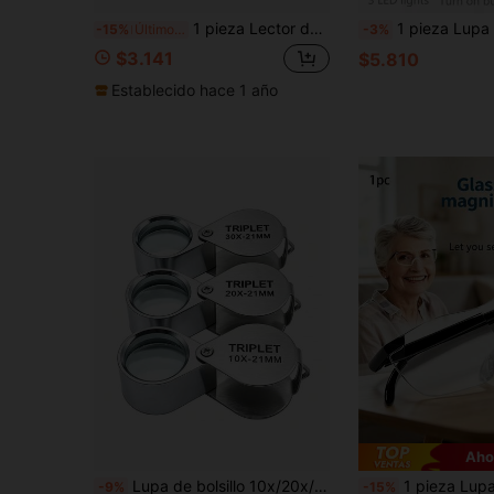
1 pieza Lector de líneas de Mahjong con lupa, con aumento de 2x, guía de líneas de cartas de Mahjong con lupa (4 colores disponibles)
1 pieza Lupa con luz LED con 3 bombillas LED, lupa de mano con lente dual 45X/3X, adecuada para lectura de ancianos, reparación, colección, mejor regalo para la familia y
-15%
Último día
-3%
$3.141
$5.810
Establecido hace 1 año
Aho
Lupa de bolsillo 10x/20x/30x, lupa para joyería, lupa plegable 3 en 1 para diamantes, herramienta de joyero, lupa de lectura
1 pieza Lupa portátil de lente grande - Lupa de mano con aumento del 300% y diseño sin marco - Ideal para lectura, manua
-9%
-15%