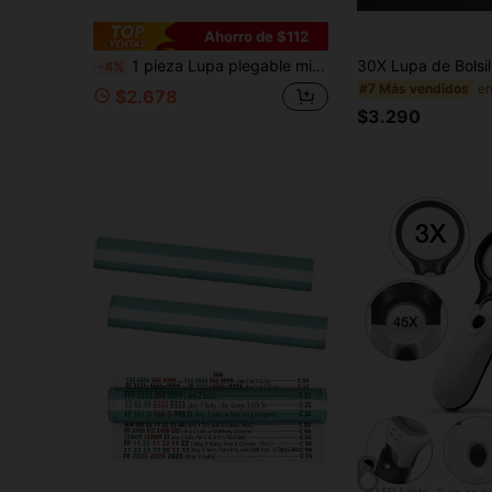
Ahorro de $112
1 pieza Lupa plegable mini, lupa de joyero de bolsillo herramienta de mano, lupa portátil - Empaque en caja de regalo 30 X 21 Mm
-4%
#7 Más vendidos
$2.678
$3.290