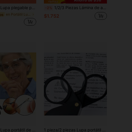
e cuero de alta calidad, Durable, Adecuado para personas mayores, estudiantes, lectura, trabajo preciso, Incluye estuche protector, Ideal para reparación, observación y monedas
1/2/3 Piezas Lámina de aumento de página 3X Lente Fresnel óptica de plástico ligera Marcador de libros aumento plano para personas mayores y personas con baja visión para leer impresiones, mapas y libros pequeños
-2%
en Portátil Lupas
os
$1.752
en Portátil Lupas
os
co - Ideal para lectura, manualidades, costura y bricolaje - Opción ideal para sastres, aficionados - Lupa de alto poder de bolsillo (sin necesidad de energía)
1 pieza/2 piezas Lupa portátil de mano 15X, lente óptica de 30 mm, 3 lentes con apertura triple de alta definición y alta magnificación plegable, mini lupa de alta magnificación para leer caracteres pequeños, herramienta de lectura, vidrio óptico + ABS
9