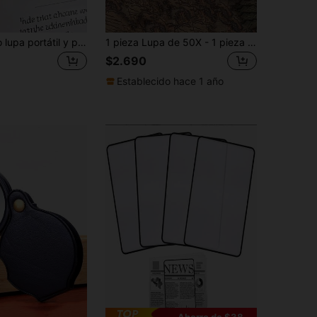
1 pieza Nuevo lupa portátil y plegable con llavero, lupa de vidrio de alta definición 30X, versión de llavero de mini lupa, adecuada para leer y ver texto pequeño, mejor regalo para padres, ancianos y maestros
1 pieza Lupa de 50X - 1 pieza de lupa de mano de metal con mango ergonómico, portátil y sin electricidad, adecuada para leer libros, periódicos, lupa de ciencia al aire libre
$2.690
Establecido hace 1 año
Ahorro de $38