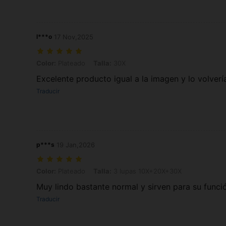
l***o
17 Nov,2025
Color: Plateado, Talla: 30X
Color:
Plateado
Talla:
30X
Excelente producto igual a la imagen y lo volver
Traducir
p***s
19 Jan,2026
Color: Plateado, Talla: 3 lupas 10X+20X+30X
Color:
Plateado
Talla:
3 lupas 10X+20X+30X
Muy lindo bastante normal y sirven para su funci
Traducir