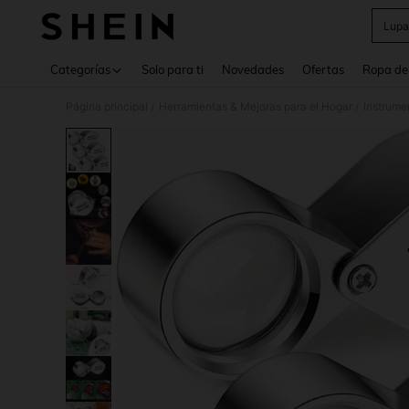
Lupa
Use up 
Categorías
Solo para ti
Novedades
Ofertas
Ropa de
Página principal
Herramientas & Mejoras para el Hogar
Instrume
/
/