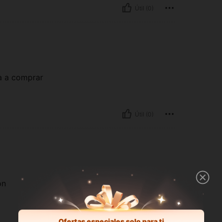
Útil (0)
ía a comprar
Útil (0)
ón
Útil (0)
Ofertas especiales solo para ti