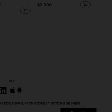
en Portátil Lupas
en Portátil Lupas
os
os
$2.390
9
9
en Portátil Lupas
os
9
APP
S EXCLUSIVAS, PROMOCIONES Y NOTICIAS DE SHEIN