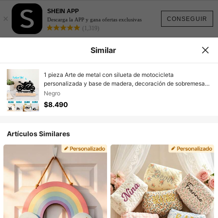
SHEIN APP
×
CONSEGUIR
Descarga la APP y gana ofertas exclusivas
(1,319)
Similar
1 pieza Arte de metal con silueta de motocicleta
personalizada y base de madera, decoración de sobremesa
única, regalo personalizado perfecto para hombres - ideal
Negro
para decoración del hogar, oficina, cafetería - ideal para San
$8.490
Valentín, Navidad, Año Nuevo, Acción de Gracias,
multifuncional, duradero, ornamental, reutilizable, exquisito,
elegante, de alta calidad, colorido, moderno, personalizado,
Artículos Similares
único, impresión gráfica