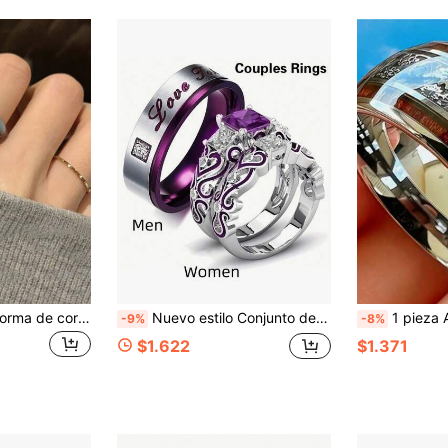
1 pieza Anillo con forma de corazón rojo, diseño único, nueva llegada de verano, adecuado para novia, cita, fiesta y varias ocasiones
Nuevo estilo Conjunto de anillos de acero inoxidable para parejas con 1 anillo para hombres y 2 anillos nupciales para mujeres para boda, compromiso y fiesta
1 pieza Anillo de acero inoxidable de 10 mm con diseño de engranaje p
-9%
-8%
$1.622
$1.371