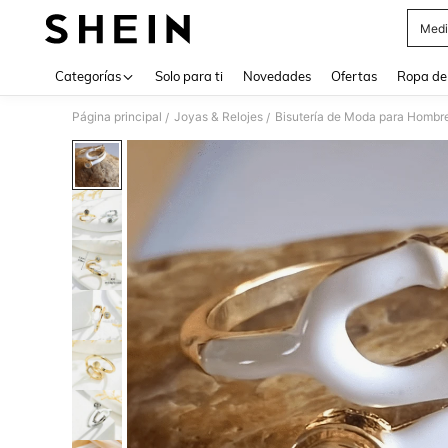
Medi
Use up 
Categorías
Solo para ti
Novedades
Ofertas
Ropa de
Página principal
Joyas & Relojes
Bisutería de Moda para Hombr
/
/