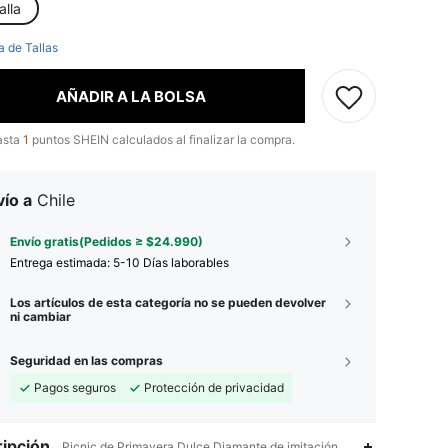
alla
a de Tallas
AÑADIR A LA BOLSA
asta
1
puntos SHEIN calculados al finalizar la compra.
ío a
Chile
Envío gratis(Pedidos ≥ $24.990)
Entrega estimada:
5-10 Días laborables
Los artículos de esta categoría no se pueden devolver
ni cambiar
Seguridad en las compras
Pagos seguros
Protección de privacidad
ipción
Picnic de Primavera,Dulce,Diamante de imitación