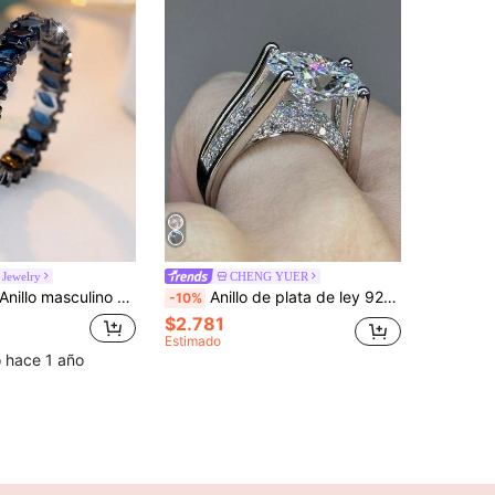
 Jewelry
CHENG YUER
zul marino, anillo de compromiso eterno vintage, apto para fiestas, ceremonias y uso diario, para todas las estaciones
Anillo de plata de ley 925 con moissanita de 5 quilates, moissanita completa, regalo de aniversario, cumpleaños, boda, compromiso
-10%
$2.781
Estimado
o hace 1 año