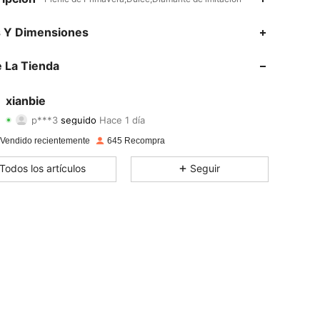
4,93
2
252
s Y Dimensiones
4,93
2
252
 La Tienda
4,93
2
252
xianbie
p***3
seguido
Hace 1 día
4,93
2
252
Calificación
Artículos
Seguidores
 Vendido recientemente
645 Recompra
4,93
2
252
Todos los artículos
Seguir
4,93
2
252
4,93
2
252
4,93
2
252
4,93
2
252
4,93
2
252