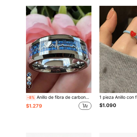
4
Anillo de fibra de carbono y acero inoxidable con diseño de ECG, Anillo de ECG de moda dorado, Declaración de amor, Anillo de boda unisex
-8%
$1.090
$1.279