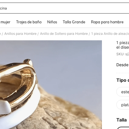
cina
and down arrow keys to navigate search Búsqueda reciente and Busca y Encuentr
 mujer
Trajes de baño
Niños
Talla Grande
Ropa para hombre
e
Anillos para Hombre
Anillo de Soltero para Hombre
/
/
/
1 piez
el dis
SKU: s
Desde
PR
Tipo 
est
plat
Talla