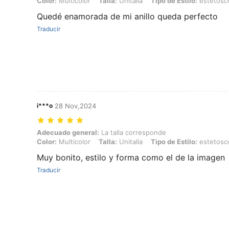
Color:
Multicolor
Talla:
Unitalla
Tipo de Estilo:
estetosc
Quedé enamorada de mi anillo queda perfecto
Traducir
i***o
28 Nov,2024
Adecuado general: La talla corresponde, Color: Multicolor, Talla: Uni
Adecuado general:
La talla corresponde
Color:
Multicolor
Talla:
Unitalla
Tipo de Estilo:
estetosc
Muy bonito, estilo y forma como el de la imagen
Traducir