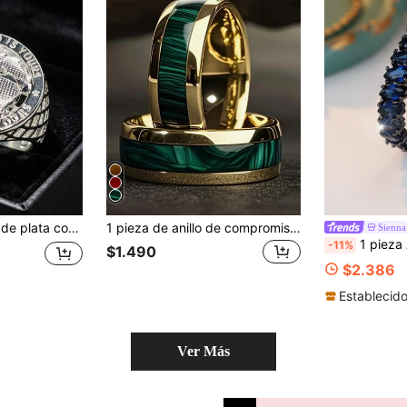
jas unisex, adecuado para joyería de fiesta/Día de San Valentín/Navidad/Cumpleaños/Regalo para novio o novia
1 pieza de anillo de compromiso y boda de acero inoxidable de 8 mm estilo bohemio para mujer con incrustación de patrón de granate rojo, ajuste cómodo, elegante y versátil, apto para fiestas, bodas, joyería de aniversario
Sienna
1 pieza Anillo masculino de lujo con zirconia cúbica en a
-11%
$1.490
$2.386
Establecid
Ver Más