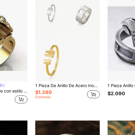
1 Pieza De Anillo De Acero Inoxidable Con Diseño De Diente Para Mujeres Y Hombres - Regalo De Joyería Temática Dental Para Dentista
R
Diseño de tapa con volteo único, adecuado para fiesta y uso diario
$1.390
$2.090
Estimado