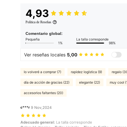
4,93
Política de Reseñas
Comentario global:
Pequeña
La talla corresponde
1%
98%
Ver reseñas locales
5,00
lo volveré a comprar (7)
rapidez logística (9)
regalo (3
día de acción de gracias (22)
elegante (22)
muy cool 
accesorios faltantes (20)
c***r
9 Nov,2024
Adecuado general: La talla corresponde, Color: Multicolor, Talla: Uni
Adecuado general:
La talla corresponde