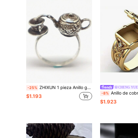
ZHIXUN 1 pieza Anillo geométrico con tetera de patrón floral elegante vintage, accesorio de joyería de moda para hombres
CHENG YUE
-25%
Anillo de cobre con estilo punk y zirconia cúbica cuadrada para hombre - 
-8%
$1.193
$1.923