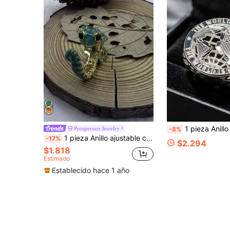
1 pieza Anillo de plata con diseño geométrico hueco tallado de mapa estilo hip-hop, accesorio versátil de uso diario para pare
Prosperous Jewelry
-8%
1 pieza Anillo ajustable con diseño de lagarto 3D, estilo punk adecuado para uso diario, fiestas, regalo para amigos
-17%
$2.294
$1.818
Estimado
Establecido hace 1 año