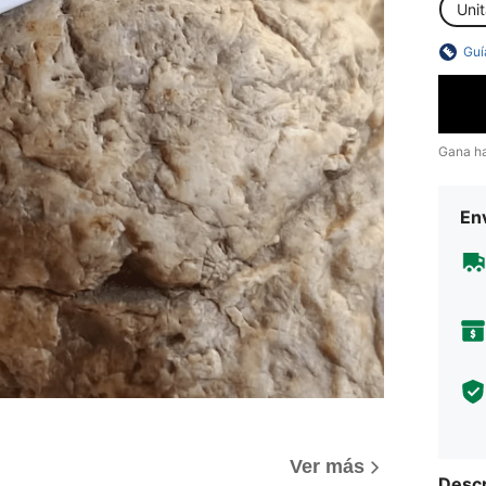
Unit
Guí
Gana h
Env
)
Ver más
Descr