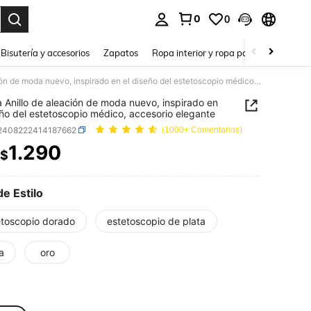
0
0
a. Press Enter to select.
Bisutería y accesorios
Zapatos
Ropa interior y ropa para dormir
Ho
1 pieza Anillo de aleación de moda nuevo, inspirado en el diseño del estetoscopio médico, accesorio elegante
a Anillo de aleación de moda nuevo, inspirado en
eño del estetoscopio médico, accesorio elegante
j2408222414187662
(1000+ Comentarios)
1.290
$
ICE AND AVAILABILITY
de Estilo
etoscopio dorado
estetoscopio de plata
a
oro