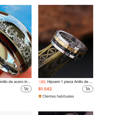
unk, diseño de bicicleta hip hop punk rock, cómodo de usar, uso diario, accesorio de boda estilo steampunk anillo tallado en madera
Hipoem 1 pieza Anillo de acero de titanio giratorio de 2 en 1, anillo mecánico multifuncional con estiloso números romanos para hombres que descomprime
-3%
$1.542
Clientes habituales