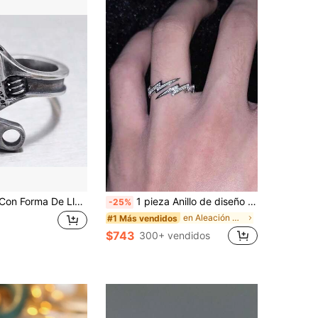
1 Pieza Anillo Con Forma De Llave Inglesa Vintage Creativo Con Apertura Ajustable
1 pieza Anillo de diseño de nicho de moda, joyería para hombres
-25%
en Aleación De Zinc Anillo Único para Hombre
#1 Más vendidos
$743
300+ vendidos