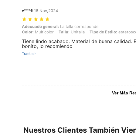
v***6
16 Nov,2024
Adecuado general: La talla corresponde, Color: Multicolor, Talla: Uni
Adecuado general:
La talla corresponde
Color:
Multicolor
Talla:
Unitalla
Tipo de Estilo:
estetosc
Tiene lindo acabado. Material de buena calidad. 
bonito, lo recomiendo
Traducir
Ver Más Re
Nuestros Clientes También Vie