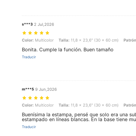
s***3
2 Jul,2026
Color: Multicolor, Talla: 11,8 x 23,6″ (30 x 60 cm), Patrón: E
Color:
Multicolor
Talla:
11,8 x 23,6″ (30 x 60 cm)
Patrón
Bonita. Cumple la función. Buen tamaño
Traducir
m***5
9 Jun,2026
Color: Multicolor, Talla: 11,8 x 23,6″ (30 x 60 cm), Patrón: E
Color:
Multicolor
Talla:
11,8 x 23,6″ (30 x 60 cm)
Patrón
Buenísima la estampa, pensé que solo era una subl
estampado en líneas blancas. En la base tiene mu
Traducir