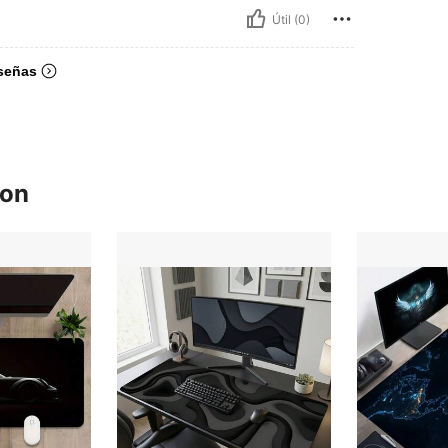
Útil (0)
señas
ron