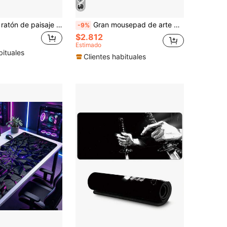
Alfombrilla de ratón de paisaje japonés extra grande, tapete de escritorio antideslizante con bordes cosidos, alfombrilla XL para teclado y ratón, decoración estética para el hogar y la oficina
Gran mousepad de arte blanco y negro, protector de escritorio, almohadilla en la mesa, tapete para computadora XXL, alfombra de escritorio extendida, alfombra de oficina
-9%
$2.812
Estimado
bituales
Clientes habituales