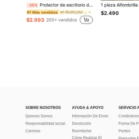
Protector de escritorio de cuero, tapete de oficina, almohadilla de ratón grande, tablero de escritura, almohadilla de escritorio, tapete de mesa para arte de uñas, tapete de maquillaje, cuero PU antideslizante con estampado en negro, blanco, púrpura, rosa, gris, verde y azul, almohadilla para portátil, tapete de escritura impermeable para oficina y hogar
-25%
en Multicolor Alfombrilla de ratón
#1 Más vendidos
$2.490
$2.993
200+ vendidos
SOBRE NOSOTROS
AYUDA & APOYO
SERVICIO 
Quienes Somos
Información De Envío
Contácteno
Responsabilidad social
Devolución
Forma De 
Carreras
Reembolso
Puntos
Cómo Realizar El
Preguntas F