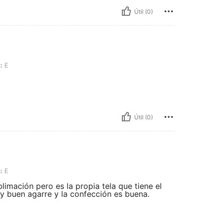
Útil (0)
:
E
Útil (0)
:
E
imación pero es la propia tela que tiene el
y buen agarre y la confección es buena.