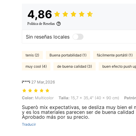
4,86
Política de Reseñas
Sin reseñas locales
tenis (2)
Buena portabilidad (1)
fácilmente portátil (1)
muy cool (4)
de buena calidad (3)
buen efecto push up
i***i
27 Mar,2026
Color: Multicolor, Talla: 15,7 x 35,4″ (40 x 90 cm), Patrón: E
Color:
Multicolor
Talla:
15,7 x 35,4″ (40 x 90 cm)
Patró
Superò mix expectativas, se desliza muy bien el 
y es los materiales parecen ser de buena calidad
Aprobado más por su precio.
Traducir