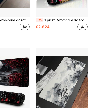
 alfombrilla de escritorio extra grande, adecuada para computadora, oficina y juegos - Base azul marino, patrón de continentes dorados - Regalo ideal para jugadores profesionales y estudiantes
1 pieza Alfombrilla de teclado de juego grande con diseño de tabla periódica, alfombrilla de ratón duradera, alfombrilla de ratón pequeña, alfombrilla de teclado de portátil, alfombrilla de escritorio de estudio - Bordes cosidos con precisión, respaldo de goma antideslizante, disponible en múltiples tamaños XL XXL - Adecuado para el hogar, la oficina, el trabajo
-2%
$2.824