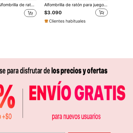
 alta calidad - Alfombrilla de ratón para juegos - Tela XXL - Seguimiento y estabilidad máximos - Alfombrilla de esports - Antideslizante - Cobertura completa del escritorio - Accesorios para PC
Alfombrilla de ratón para juegos extra grande, con diseño de empuñar una espada, de color negro y blanco, con base de goma antideslizante, lavable, para uso en oficina y juegos, con borde de precisión para eSports, ordenador y oficina
$3.090
Clientes habituales
APP
S EXCLUSIVAS, PROMOCIONES Y NOTICIAS DE SHEIN