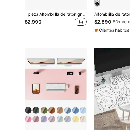
1 pieza Alfombrilla de ratón grande para juegos de espadachín, tapete de escritorio extendido con silueta negra, accesorios de escritorio de oficina, alfombrilla de computadora antideslizante con borde cosido, base de goma resistente a derrames para hogar, oficina y gamers
$2.990
$2.890
50+ ven
Clientes habitua