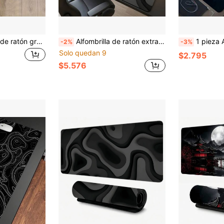
1 pieza Alfombrilla de ratón grande con temática de coche deportivo en color negro mate - Base de goma antideslizante y superficie suave, alfombrilla rectangular para teclado y ratón de ordenador adecuada para PC, portátil, oficina, escritorio de oficina en casa, accesorios de escritorio, suministros de oficina, accesorios de oficina, alfombrilla de escritorio, mousepad, mesa de estudio, alfombrilla de ratón para escritorio, decoración de escritorio
Alfombrilla de ratón extra grande para escritorio de juegos, textura de mármol vórtice negro y gris, base de goma antideslizante y duradera, superficie suave, adecuada para PC, portátil, oficina, hogar, juegos, espacio de trabajo espacioso, arte abstracto, alfombrilla de ratón, decoración de escritorio, conjunto de vuelta a la escuela, suministros de oficina
1 pieza Alfombrilla de ratón para juegos grande con mapa del mundo iluminado - Superficie no lavable,
-2%
-3%
Solo quedan 9
$2.795
$5.576