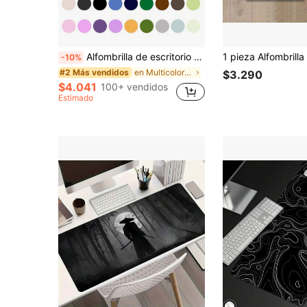
Alfombrilla de escritorio de cuero, alfombrilla de ratón, alfombrilla de teclado de computadora, alfombrilla de escritorio grande, alfombrilla de arte de uñas, alfombrilla de maquillaje, alfombrilla de escritorio para portátil y juegos, alfombrilla de escritura y estudio, alfombrilla de escritorio antideslizante y protectora de los ojos, alfombrilla de escritorio de cuero, protector de escritorio de PU impermeable, alfombrilla de escritura, alfombrilla de tocador adecuada para oficina y hogar, resistente al desgaste y fácil de limpiar
-10%
en Multicolor Alfombrilla de ratón
#2 Más vendidos
$3.290
$4.041
100+ vendidos
Estimado