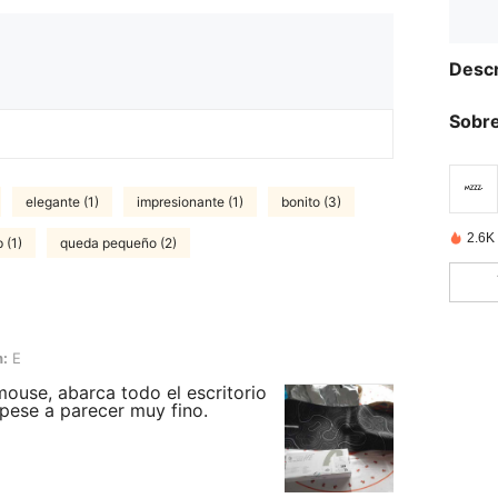
Descr
Sobre
elegante (1)
impresionante (1)
bonito (3)
2.6K
 (1)
queda pequeño (2)
n:
E
mouse, abarca todo el escritorio
 pese a parecer muy fino.