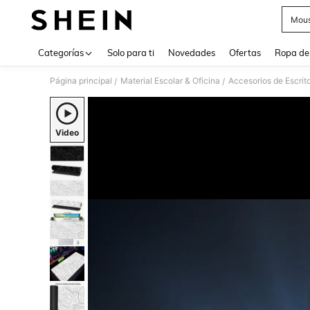
Mous
Use up 
Categorías
Solo para ti
Novedades
Ofertas
Ropa de
Página principal
Material Escolar & Oficina
Accesorios de Escrito
/
/
Video