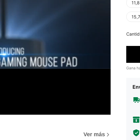
11,8
15,
Cantid
Gana h
Env
Ver más