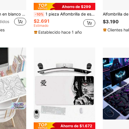
Ahorro de $299
Alfombrilla de ratón en blanco y negro, gran alfombrilla de ratón de juego con mapa topográfico - alfombrilla de ratón extendida con contorno, alfombrilla para teclado de portátil con base de goma antideslizante, alfombrillas de ratón de tela suave con bordes cosidos para el hogar, la oficina y el trabajo
1 pieza Alfombrilla de escritorio para juegos extra grande y alfombrilla de ratón - Diseño de vórtice negro y gris, superficie antideslizante, cobertura extendida de teclado, base de goma de fibra, adecuada para escritorio de PC/oficina/hogar, compatible con PC, portátil y dispositivos de juegos (textura de mármol, rectangular)
-10%
$2.691
$3.190
didos
Estimado
les
Clientes ha
Establecido hace 1 año
Ahorro de $1.672