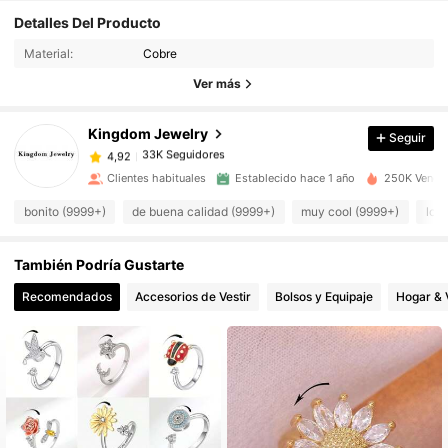
33K Seguidores
4,92
Detalles Del Producto
Material:
Cobre
33K Seguidores
4,92
Ver más
Kingdom Jewelry
Seguir
33K Seguidores
4,92
c***0
pagó
Hace 1 día
Clientes habituales
Establecido hace 1 año
250K Vendid
33K Seguidores
4,92
bonito (9999+)
de buena calidad (9999+)
muy cool (9999+)
lo 
También Podría Gustarte
33K Seguidores
4,92
Recomendados
Accesorios de Vestir
Bolsos y Equipaje
Hogar & 
33K Seguidores
4,92
33K Seguidores
4,92