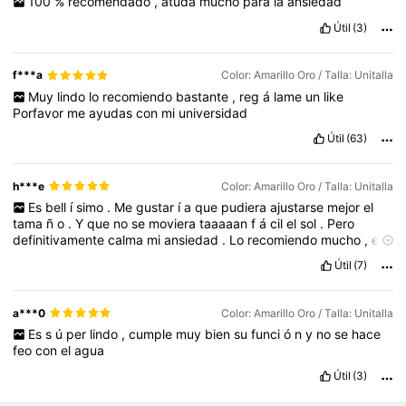
100
%
recomendado
,
atuda
mucho
para
la
ansiedad
Útil
(3)
f***a
Color: Amarillo Oro / Talla: Unitalla
Muy
lindo
lo
recomiendo
bastante
,
reg
á
lame
un
like
Porfavor
me
ayudas
con
mi
universidad
Útil
(63)
h***e
Color: Amarillo Oro / Talla: Unitalla
Es
bell
í
simo
.
Me
gustar
í
a
que
pudiera
ajustarse
mejor
el
tama
ñ
o
.
Y
que
no
se
moviera
taaaaan
f
á
cil
el
sol
.
Pero
definitivamente
calma
mi
ansiedad
.
Lo
recomiendo
mucho
,
es
verdaderamente
hermoso
.
Útil
(7)
a***0
Color: Amarillo Oro / Talla: Unitalla
Es
s
ú
per
lindo
,
cumple
muy
bien
su
funci
ó
n
y
no
se
hace
feo
con
el
agua
Útil
(3)