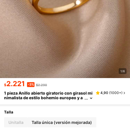
1/6
2.221
-3%
$
$2.290
1 pieza Anillo abierto giratorio con girasol mi
4,90
(
1000+
)
nimalista de estilo bohemio europeo y a
mericano para mujeres
Talla
Unitalla
Talla única (versión mejorada)