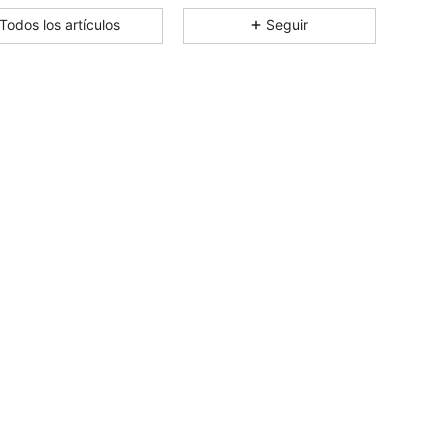
4,83
956
211K
Todos los artículos
Seguir
4,83
956
211K
4,83
956
211K
4,83
956
211K
4,83
956
211K
4,83
956
211K
4,83
956
211K