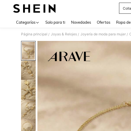
Coll
Use up 
Categorías
Solo para ti
Novedades
Ofertas
Ropa de
Página principal
Joyas & Relojes
Joyería de moda para mujer
C
/
/
/