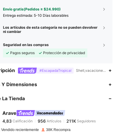
Envío gratis(Pedidos ≥ $24.990)
Entrega estimada:
5-10 Días laborables
Los artículos de esta categoría no se pueden devolver
ni cambiar
Seguridad en las compras
Pagos seguros
Protección de privacidad
ipción
#EscapadaTropical
Shell,vacaciones en la playa,Aleac
4,83
956
211K
s Y Dimensiones
 La Tienda
4,83
956
211K
Arave
4,83
956
211K
Calificación
Artículos
Seguidores
m***4
pagó
Hace 1 día
 Vendido recientemente
38K Recompra