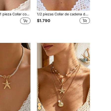
pieza Collar con dije de estrella de mar, concha marina y tortuga, estilo bohemio y aleatorio, adecuado para la playa, viajes, fiestas y ocasiones de comida
1/2 piezas Collar de cadena de clavícula para mujer de doble capa, colgante de concha de vieira de aleación personalizada, estilo minimalista de playa y moda
$1.790