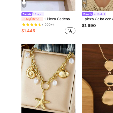
4
6
Jmy
Tavin
1 Pieza Cadena Del Collar Del Colgante De La Perla Falsa Con Concha Microinsertada De Acero Inoxidable
-3%
¡Últimos 3 días
(1000+)
$1.990
$1.445