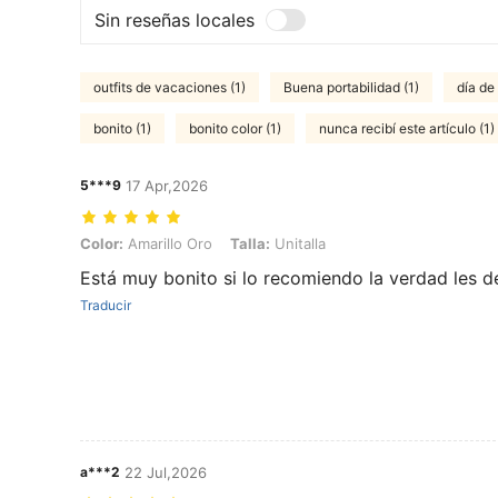
Sin reseñas locales
outfits de vacaciones (1)
Buena portabilidad (1)
día de
bonito (1)
bonito color (1)
nunca recibí este artículo (1)
5***9
17 Apr,2026
Color: Amarillo Oro, Talla: Unitalla
Color:
Amarillo Oro
Talla:
Unitalla
Está muy bonito si lo recomiendo la verdad les d
Traducir
a***2
22 Jul,2026