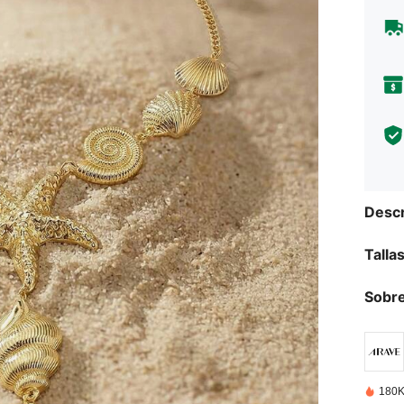
Descr
Talla
Sobre
180K