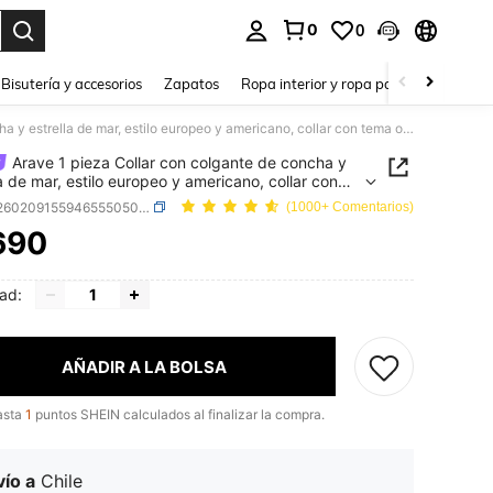
0
0
a. Press Enter to select.
Bisutería y accesorios
Zapatos
Ropa interior y ropa para dormir
Ho
Arave 1 pieza Collar con colgante de concha y estrella de mar, estilo europeo y americano, collar con tema oceánico para mujer
Arave 1 pieza Collar con colgante de concha y
la de mar, estilo europeo y americano, collar con
ceánico para mujer
SKU: sj260209155946555050890
(1000+ Comentarios)
690
ICE AND AVAILABILITY
ad:
AÑADIR A LA BOLSA
asta
1
puntos SHEIN calculados al finalizar la compra.
ío a
Chile