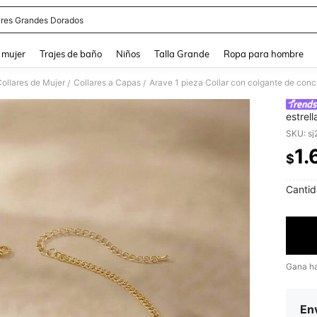
ares Grandes Dorados
and down arrow keys to navigate search Búsqueda reciente and Busca y Encuentr
 mujer
Trajes de baño
Niños
Talla Grande
Ropa para hombre
ollares de Mujer
Collares a Capas
/
/
estrel
tema o
1.
$
PR
Cantid
Gana h
Env