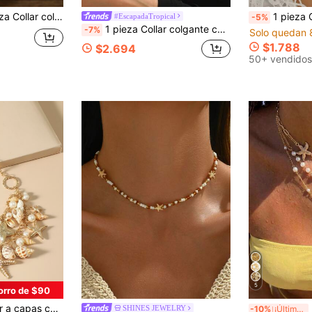
minimalista de aleación de zinc, adecuado para uso diario de mujeres, puede usarse como accesorio de joyería o regalo
1 pieza Collar vintage estilo bohemio de océano para mujer, colgante de es
#EscapadaTropical
-5%
1 pieza Collar colgante con forma de estrella de mar y concha de caracol, estilo playa oceánica, adecuado para usar en vacaciones en la playa
-7%
Solo quedan 
$1.788
$2.694
50+ vendidos
5
orro de $90
concha & estrella de mar accesorio
3 
SHINES JEWELRY
-10%
¡Últimos 3 días