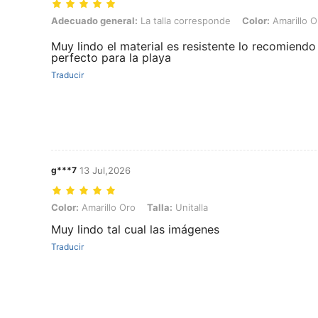
Adecuado general: La talla corresponde, Color: Amarillo Oro, Talla: U
Adecuado general:
La talla corresponde
Color:
Amarillo O
Muy lindo el material es resistente lo recomiendo
perfecto para la playa
Traducir
g***7
13 Jul,2026
Color: Amarillo Oro, Talla: Unitalla
Color:
Amarillo Oro
Talla:
Unitalla
Muy lindo tal cual las imágenes
Traducir