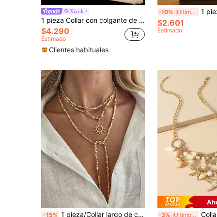
1 pieza Collar colgante de cadena metálica plana 
Xiynk
-10%
¡Últimos 3 días
1 pieza Collar con colgante de concha de caracol y estrella de mar, cadena gruesa en forma de O de acero inoxidable chapado en oro, estilo de vacaciones en la playa de la serie oceánica
$2.601
$4.290
Estimado
Estimado
Clientes habituales
Ah
1 pieza/Collar largo de cuentas con colgante de sol de moda minimalista, cadena de cuello de cuentas cuadradas CCB de estilo dulce para mujer, adecuado para accesorios de uso diario de la mujer, vacaciones en la playa, compras, mejor regalo del Día de San Valentín para mujeres, (Material de resina CCB no metálico, por favor compre con precaución)
Collar a capas 
-15%
-3%
¡Últimos 3 días