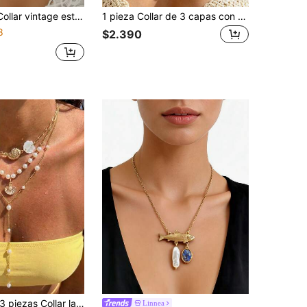
trella de mar de metal, tela con estampado de leopardo, gargantilla personalizada simple, adecuado para uso diario casual, vacaciones en la playa
1 pieza Collar de 3 capas con estilo bohemio, colgante de elementos marinos con concha y estrella de mar, collar gargantilla de perlas falsas con estilo de vacaciones para mujeres
8
$2.390
piezas Collar largo en capas con forma de Y estilo vacaciones oceánicas con estrella de mar, flor, concha, caracol y cadena de perlas, adecuado para vacaciones en la playa, uso diario, fiesta, regalo para amigos y mejores amigas
Linnea