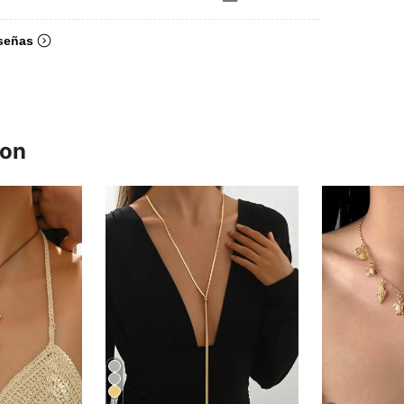
señas
ron
11