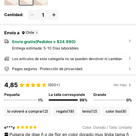
Cantidad:
Envío a
Chile
Envío gratis(Pedidos ≥ $24.990)
Entrega estimada:
5-10 Días laborables
Los artículos de esta categoría no se pueden devolver ni cambiar
Pagos seguros · Protección de privacidad
4,85
(500+)
Ver más
Pequeña
La talla corresponde
Grande
1%
99%
0%
lo volveré a comprar
(2)
regalo
(18)
tenis
(12)
color liso
(8)
e***y
Color: Dorado / Talla: Unitalla
Pulsera
de
dise
ñ
o
de
flor
en
color
dorado
muy
linda
tama
ñ