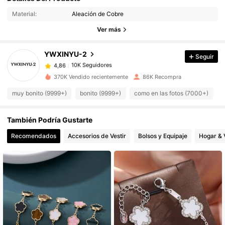
10K Seguidores
4,86
Material:
Aleación de Cobre
Ver más
10K Seguidores
4,86
YWXINYU-2
Seguir
10K Seguidores
4,86
370K Vendido recientemente
86K Recompra
muy bonito (9999+)
bonito (9999+)
como en las fotos (7000+)
d
10K Seguidores
4,86
También Podría Gustarte
10K Seguidores
4,86
Recomendados
Accesorios de Vestir
Bolsos y Equipaje
Hogar & 
10K Seguidores
4,86
10K Seguidores
4,86
10K Seguidores
4,86