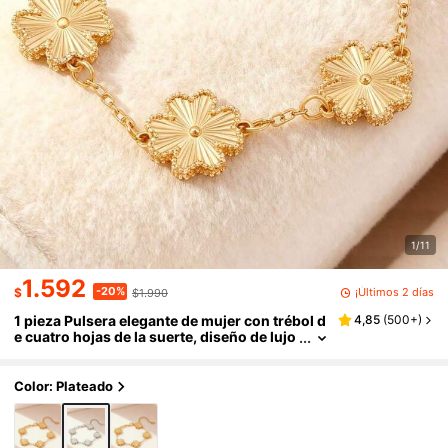
1/11
1.592
-20%
¡Últimos 2 días
$
$1.990
1 pieza Pulsera elegante de mujer con trébol d
4,85
(
500+
)
e cuatro hojas de la suerte, diseño de lujo
versátil para el Día de San Valentín, Día de
la Madre, regalo del Día de la Madre
Color: Plateado