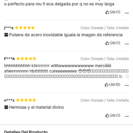
o
perfecto
para
mu
ñ
eca
delgada
por
q
no
es
muy
larga
Útil
(1)
j***o
Color: Dorado / Talla: Unitalla
Pulsera
de
acero
inoxidable
iguala
la
imagen
de
referencia
Útil
(1)
F***b
Color: Dorado / Talla: Unitalla
hhhhhhhhhhh
ktirrrrrrrrr
wWwwwwwwwwwww
merciiiiiii
shiennnnnnn
hbttttttttt
cuteeeeeeeee
🥹🥹🥹❤️‍🔥❤️‍🔥❤️‍🔥❤️‍🔥❤️‍🔥❤️‍🔥❤️‍🔥❤️‍🔥
❤️‍🔥❤️‍🔥❤️‍🔥❤️‍🔥❤️‍🔥❤️‍🔥❤️‍🔥❤️‍🔥❤️‍🔥❤️‍🔥❤️‍🔥❤️‍🔥❤️‍🔥❤️‍🔥❤️‍🔥❤️‍🔥❤️‍🔥❤️‍🔥❤️‍🔥❤️‍🔥❤️‍🔥❤️‍🔥❤️‍🔥❤️‍🔥
bi
yajninnnnn
wel
lon
helooo
mrtbbbbb
Útil
(0)
n***z
Color: Dorado / Talla: Unitalla
Hermosa
y
el
material
divino
Útil
(1)
Detalles Del Producto