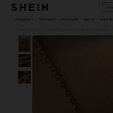
Coll
Use up 
Categorías
Solo para ti
Novedades
Ofertas
Ropa de
Página principal
Joyas & Relojes
Joyería de moda para mujer
C
/
/
/