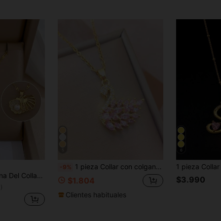
5
6
1 pieza Collar con colgante de cisne de circonita micro-incrustada de lujo y moda, collar gargantilla versátil adecuado para mujeres, festivales y eventos
-9%
a Con Concha Microinsertada De Acero Inoxidable
$3.990
$1.804
)
Clientes habituales