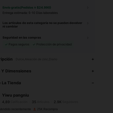
Envío gratis(Pedidos ≥ $24.990)
Entrega estimada:
5-10 Días laborables
Los artículos de esta categoría no se pueden devolver
ni cambiar
Seguridad en las compras
Pagos seguros
Protección de privacidad
ipción
Dulce,Aleación de zinc,Diario
4,89
35
2.9K
s Y Dimensiones
 La Tienda
4,89
35
2.9K
Yiwu pangniu
4,89
35
2.9K
Calificación
Artículos
Seguidores
b***4
pagó
Hace 1 día
Vendido recientemente
25K Recompra