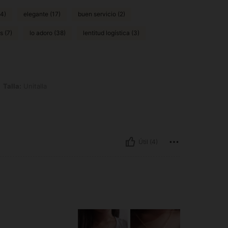
24)
elegante (17)
buen servicio (2)
s (7)
lo adoro (38)
lentitud logística (3)
alla
Talla:
Unitalla
Útil (4)