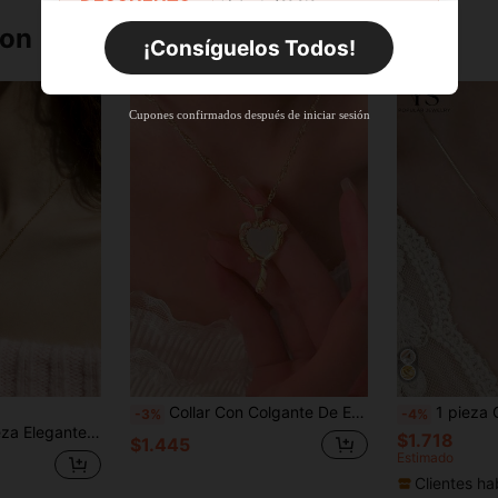
DESCUENTO
Límite de $36.316
Por tiempo limitado
ron
Pedidos de +$27.936
¡Consíguelos Todos!
Nuevo usuario
63
%DE
Cupón de producto
Cupones confirmados después de iniciar sesión
DESCUENTO
Límite de $36.316
Por tiempo limitado
Pedidos de +$37.248
Nuevo usuario
50
%DE
Cupón de producto
DESCUENTO
Límite de $49.353
Por tiempo limitado
Pedidos de +$55.871
Collar Con Colgante De Espejo Mágico Y Molécula De Dopamina, Con Marco Y Diseño De Niña Bonita, Cadena De Clavícula A La Moda, 1 Ud.
1 pieza Collar de ganso con tono dorado y stra
-3%
-4%
rass, de moda y chic para festival de música y vuelta al colegio
$1.718
$1.445
Estimado
Clientes ha