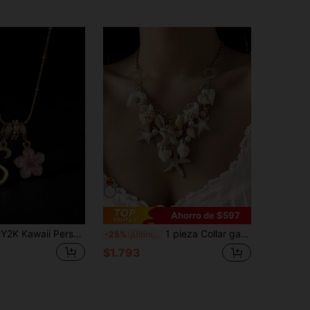
Ahorro de $597
1 pieza Collar Y2K Kawaii Personalizado Exquisito con Inicial de Corazón, Flor de Cinco Pétalos Rosa de la Suerte, Adecuado para Mujeres y Niñas, Regalo para Novia, Mamá, Familia, Amigos
1 pieza Collar gargantilla bohemio de verano con conchas, estrellas de mar y perlas falsas, cadena corporal de perlas falsas, estrellas de mar y conchas marinas, adecuado para uso diario y vacaciones
-25%
¡Últimos 3 días
$1.793