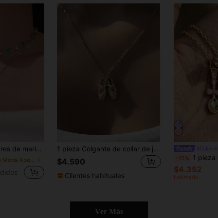
la de doble capa para mujeres/niñas, regalo de joyería
1 pieza Colgante de collar de joyería de zapatillas de ballet de BAILARINA, regalo de cumpleaños para mejores amigos, maestros, amantes de la danza
#Colecci
1 pieza Collar con colgante en forma de taza abierta, collar chap
-11%
en Moda Kpop Selección de atuendos
$4.590
$4.352
didos
Clientes habituales
Estimado
Ver Más