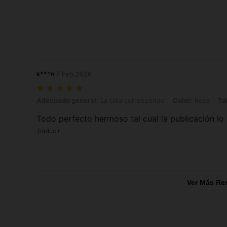
k***n
7 Feb,2026
Adecuado general: La talla corresponde, Color: Rosa, Talla: Unitalla
Adecuado general:
La talla corresponde
Color:
Rosa
Tal
Todo perfecto hermoso tal cual la publicación l
Traducir
Ver Más Re