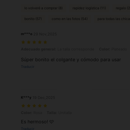
lo volveré a comprar (8)
rapidez logística (11)
regalo (
bonito (57)
como en las fotos (54)
para todas las chica
m***o
29 Nov,2025
Adecuado general: La talla corresponde, Color: Plateado, Talla: Unit
Adecuado general:
La talla corresponde
Color:
Plateado
Súper bonito el colgante y cómodo para usar
Traducir
K***y
19 Dec,2025
Color: Rosa, Talla: Unitalla
Color:
Rosa
Talla:
Unitalla
Es hermoso! 🩷
Traducir