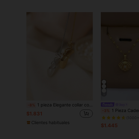
5
1 pieza Elegante collar colgante con ballet zapato encantador, crea joyería de moda para mujeres, combinación perfecta de sofisticación cotidiana y Charm de fiesta
Jmy
-8%
1 Pieza Cadena Del Collar Del Colgante De La Perla Fals
-3%
$1.831
(1000+
Clientes habituales
$1.445