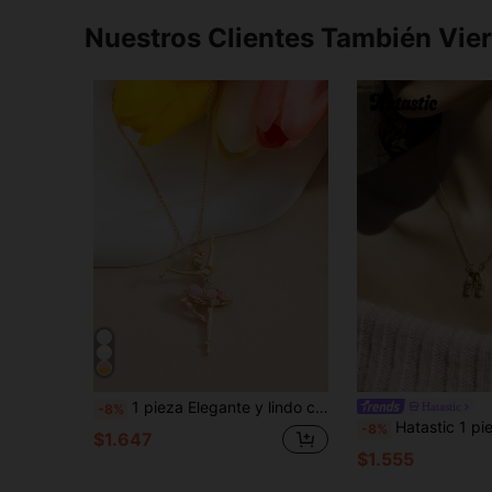
Nuestros Clientes También Vie
1 pieza Elegante y lindo collar colgante de niña bailarina para mujeres
Hatastic
-8%
Hatastic 1 pieza Elegante collar con colgante de zapato de ballet con st
-8%
$1.647
$1.555