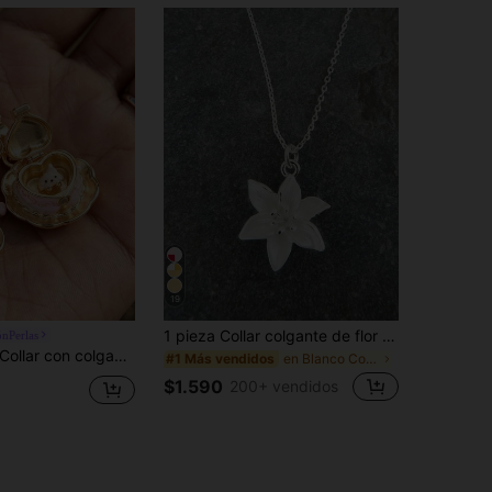
19
1 pieza Collar colgante de flor de lirio blanco con diseño delicado de plata, collar floral como regalo de cumpleaños o boda
ónPerlas
ado en oro de 18K resistente a la oxidación, estilo lindo adecuado para uso diario de mujeres, gran regalo de cumpleaños para amigos
en Blanco Collares con colgante de mujer
#1 Más vendidos
$1.590
200+ vendidos