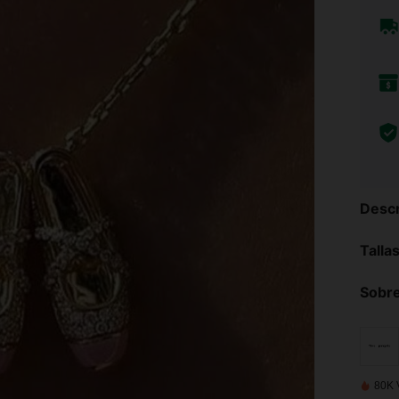
Descr
Talla
Sobre
80K 