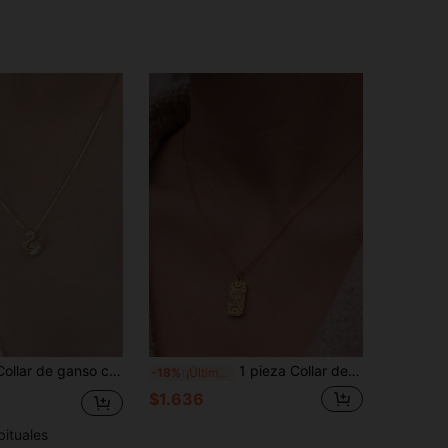
ss, collar gargantilla de diseño elegante y minimalista de lujo, serie de joyas de animales
1 pieza Collar de acero inoxidable dorado impermeable hecho a mano, collar con colgante de ojo malvado minimalista dorado, estilo para mujer, adecuado para uso diario, fiesta, vacaciones en la playa
-18%
¡Últimos 3 días
$1.636
bituales