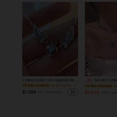
1 pieza Collar con colgante de alas de ángel de estilo occidental con cristal de corazón colorido y geométrico elegante, joyería personalizada para mujeres y hombres, adecuado para Navidad, Halloween, San Valentín, Acción de Gracias
Set de 2 collares de mariposa de cristal azul, collar gargantil
-3%
en Ala Collares De Mujer
#4 Más vendidos
#2 Más vendidos
$1.290
60+ vendidos
$1.639
100+ ven