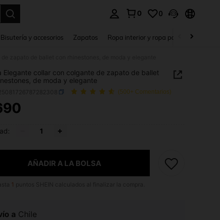
0
0
a. Press Enter to select.
Bisutería y accesorios
Zapatos
Ropa interior y ropa para dormir
Ho
e de zapato de ballet con rhinestones, de moda y elegante
a Elegante collar con colgante de zapato de ballet
inestones, de moda y elegante
j25081726787282308
(500+ Comentarios)
690
ICE AND AVAILABILITY
ad:
AÑADIR A LA BOLSA
asta
1
puntos SHEIN calculados al finalizar la compra.
ío a
Chile