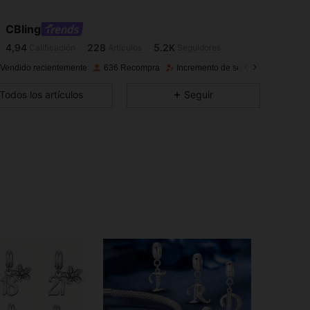
4,94
228
5.2K
CBling
4,94
228
5.2K
Calificación
Artículos
Seguidores
 Vendido recientemente
636 Recompra
Incremento de seguidores de 43%
4,94
228
5.2K
Todos los artículos
Seguir
4,94
228
5.2K
4,94
228
5.2K
4,94
228
5.2K
4,94
228
5.2K
4,94
228
5.2K