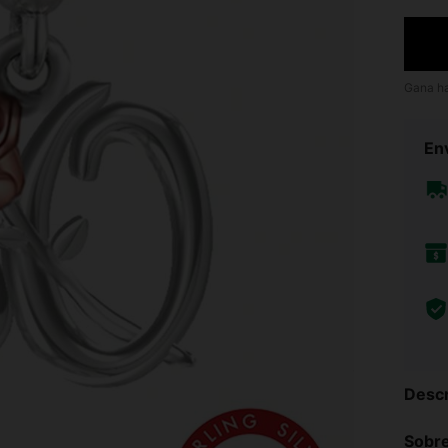
Gana h
Env
Descr
Sobre