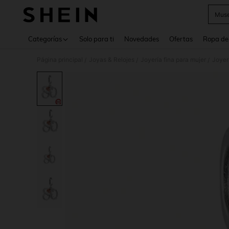
Muse
Use up 
Categorías
Solo para ti
Novedades
Ofertas
Ropa de
Página principal
Joyas & Relojes
Joyería fina para mujer
Joyer
/
/
/