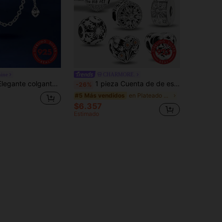
ine
CHARMORE.
 pulseras y brazaletes de mujer, para hacer joyas DIY, regalo de cita, joyería femenina delicada
1 pieza Cuenta de de estrella octagonal de plata de ley 925, adecuada para la fabricación de joyas DIY de pulseras de mujer y accesorios de decoración para uso diario, adecuada para niñas
-26%
en Plateado Perlas finas
#5 Más vendidos
$6.357
Estimado