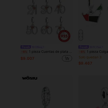
CBling
FC Fine
1 pieza Cuentas de plata de ley 925 con números DIY, joyería para mujeres, regalo conmemorativo unisex
1 pieza Colgante en forma de bandera del mapa de Dubái de plata de le
-8%
-8%
Solo quedan 3
$9.007
$9.467