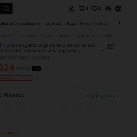
0
0
a. Press Enter to select.
Bisutería y accesorios
Zapatos
Ropa interior y ropa para dormir
Ho
1 pieza Elegante colgante de plata de ley 925 con el número 80, adecuado como regalo de cumpleaños para hombres y mujeres
1 pieza Elegante colgante de plata de ley 925
 número 80, adecuado como regalo de
años para hombres y mujeres
j260209102699001354241
624
$8.890
-3%
ICE AND AVAILABILITY
 de tiempo limitado
:
Plateado
Imagen grande
o quedan 2!