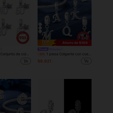
4,94
228
5.2K
7
Ahorro de $569
Jewlier
olgante de flor de margarita con circonita cúbica de edad 13-80 años, adecuado para pulseras, regalo de joyería hipoalergénica de cumpleaños y aniversario para mujeres y niñas
1 pieza Colgante con cuentas de plata 925 de 26 letras, adecuado para hacer pulseras, brazaletes y joyería DIY de mujer, regalo de aniversario, joyería elegante para mujer
-6%
$8.921