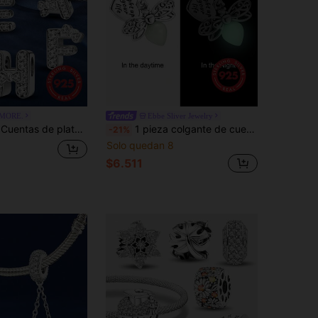
MORE.
Ebbe Sliver Jewelry
uado para hacer pulseras, brazaletes y joyería DIY para mujeres, regalo de aniversario, joyería elegante para mujeres
1 pieza colgante de cuenta de plata de ley 925 con diseño de luciérnaga brillante, adecuado para pulsera de mujer, fabricación de joyas DIY
-21%
Solo quedan 8
$6.511