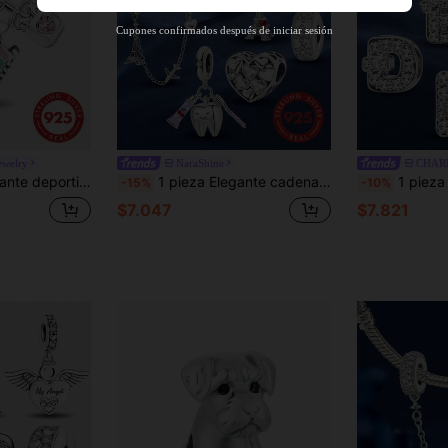
63
%DE
Cupón de producto
Cupones confirmados después de iniciar sesión
DESCUENTO
Límite de $36.316
Por tiempo limitado
Pedidos de +$37.248
Nuevo usuario
55
%DE
Cupón de producto
DESCUENTO
Límite de $51.215
ewelry
NaraShine
CHAR
Por tiempo limitado
Pedidos de +$55.871
y collares de joyería DIY y decoración diaria, joyería decorativa para niñas
1 pieza Elegante cadena de colgante, adecuada para pulseras y brazaletes de mujer, se puede usar para hacer joyas DIY, regalos de citas, exquisitas joyas de mujer
1 pieza Cuentas de plata de ley 925 con 26 letras, adec
-15%
-10%
$7.047
$7.821