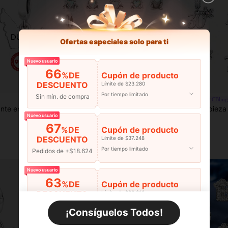
Ofertas especiales solo para ti
Nuevo usuario
66
%DE
Cupón de producto
DESCUENTO
Límite de $23.280
Por tiempo limitado
Sin mín. de compra
FC Fine
CBling
y 925 minimalista, regalo conmemorativo de cumpleaños unisex
1 pieza Colgante de plata de ley 925 con perro colgante y corazón de ópalo, lindo colgante de cachorro para pulseras, joyería hipoalergénica para mascotas
1 pieza Conjunto de colgante colgante de número de cumpleaños de plata de ley 925, c
-10%
Nuevo usuario
$10.890
$9.531
67
%DE
Cupón de producto
DESCUENTO
Límite de $37.248
Por tiempo limitado
Pedidos de +$18.624
Nuevo usuario
63
%DE
Cupón de producto
DESCUENTO
Límite de $36.316
Por tiempo limitado
Pedidos de +$27.936
¡Consíguelos Todos!
Nuevo usuario