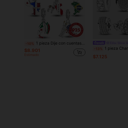
1 pieza Dije con cuentas con mapa de República Dominicana, adecuado para hacer pulseras DIY, joyería de mujer
Ebbe Sliver J
-10%
1 pieza Charm de plata de ley 925, adecuado para hacer pulseras,
-13%
$8.901
Estimado
$7.125