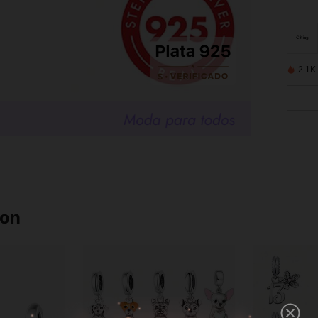
2.1K
ron