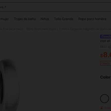
ra
and down arrow keys to navigate search Búsqueda reciente and Busca y Encuentr
 mujer
Trajes de baño
Niños
Talla Grande
Ropa para hombre
ía fina para mujer
Dijes finos para mujer
/
/
con el
cumple
SKU: s
8.
$
PR
Oferta
Color
¡Sol