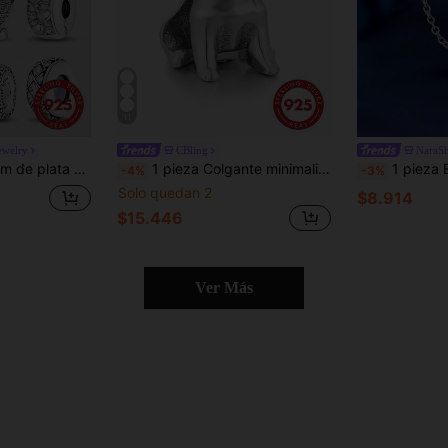
11
ewelry
CBling
NaraSh
 brazaletes y decoración diaria de joyería DIY para mujeres
1 pieza Colgante minimalista de Schnauzer de plata de ley 925 con circonita cúbica, regalo conmemorativo de cumpleaños unisex
1 pieza Elegante colgante de cadena, adecuado para
-4%
-3%
Solo quedan 2
$8.914
$15.446
Ver Más