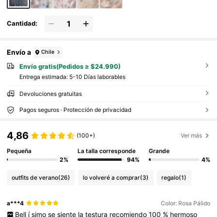
Cantidad:
Envío a
Chile
Envío gratis(Pedidos ≥ $24.990)
Entrega estimada:
5-10 Días laborables
Devoluciones gratuitas
Pagos seguros · Protección de privacidad
4,86
(100+)
Ver más
Pequeña
La talla corresponde
Grande
2%
94%
4%
outfits de verano
(26)
lo volveré a comprar
(3)
regalo
(1)
a***4
Color: Rosa Pálido
Bell
í
simo
se
siente
la
testura
recomiendo
100
%
hermoso