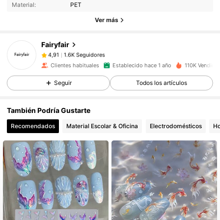
Material:
PET
1.6K Seguidores
4,91
Ver más
Fairyfair
1.6K Seguidores
4,91
c***x
pagó
Hace 1 día
Clientes habituales
Establecido hace 1 año
110K Vendido
1.6K Seguidores
4,91
Seguir
Todos los artículos
También Podría Gustarte
1.6K Seguidores
4,91
Recomendados
Material Escolar & Oficina
Electrodomésticos
Ho
1.6K Seguidores
4,91
1.6K Seguidores
4,91
1.6K Seguidores
4,91