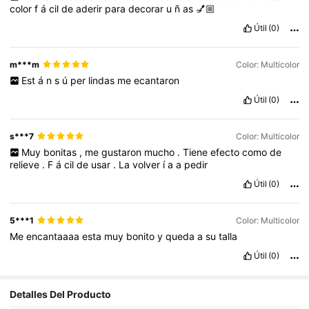
color
f
á
cil
de
aderir
para
decorar
u
ñ
as
💅🏼
Útil
(0)
m***m
Color: Multicolor
Est
á
n
s
ú
per
lindas
me
ecantaron
Útil
(0)
s***7
Color: Multicolor
Muy
bonitas
,
me
gustaron
mucho
.
Tiene
efecto
como
de
relieve
.
F
á
cil
de
usar
.
La
volver
í
a
a
pedir
Útil
(0)
5***1
Color: Multicolor
Me
encantaaaa
esta
muy
bonito
y
queda
a
su
talla
Útil
(0)
1.6K Seguidores
4,91
Detalles Del Producto