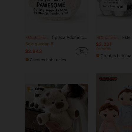
1 pieza Adorno colgante de perrito pug de lana hecho a mano, viene con una tarjeta de energía positiva, adecuado como regalo de vacaciones, regalo de cumpleaños. Este cachorro de ganchillo se puede dar como un regalo alentador o un regalo de Navidad a amigas, madres, como un regalo del Día del Padre para los padres, o como un regalo de agradecimiento del Día del Maestro, regalo de graduación, regalo de jardín de infantes, regalo del Día de San Valentín.
Este diseño encantador de gato es un gato gris de ganchillo inspirador que no solo es un juguete, sino también un
-8%
¡Últimos 3 días
-5%
¡Últimos 3 días
Solo quedan 8
$3.221
Estimado
$2.843
Clientes habitua
Clientes habituales