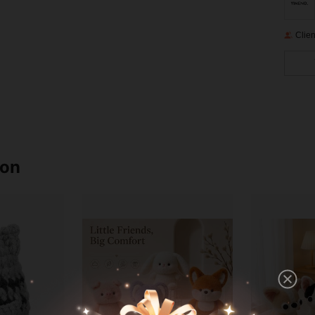
Clien
ron