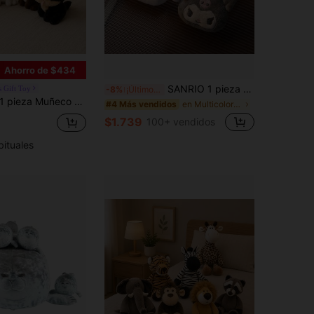
Ahorro de $434
SANRIO 1 pieza Juego de monedero de peluche lindo - Kuromi, Hello Kitty, Cinnamoroll - Monedero mini de tela suave con diadema de flor linda - Perfecto para niñas, estudiantes, coleccionistas - Colgante multifuncional, almacenamiento de artículos pequeños, regalo
 Gift Toy
-8%
¡Últimos 3 días
 pieza Muñeco de peluche suave de Chihuahua lindo y divertido para decoración de escritorio, regalo de cumpleaños/Día del Niño
en Multicolor Animales de peluche para niños
#4 Más vendidos
$1.739
100+ vendidos
bituales