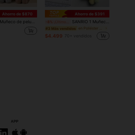
Ahorro de $870
Ahorro de $391
eco de peluche de conejo suave relleno | Lindo muñeco de conejo Jiminy de orejas caídas, fibra de poliéster, colores mixtos | Adecuado para guardería, hogar, decoración de dormitorio | Compañero de sueño abrazable, accesorio de viaje | Perfecto para regalos de cumpleaños, Pascua, aniversario
SANRIO 1 Muñeco de Peluche de Conejito con Flor para Niños, Bolso de Tarjeta, Colgante de Muñeca Lindo, Regalo de Cumpleaños para Niña con Colgante de Bolso, Kawaii
-8%
¡Últimos 3 días
en Poliéster Colgantes de peluche para niños
#3 Más vendidos
$4.499
70+ vendidos
APP