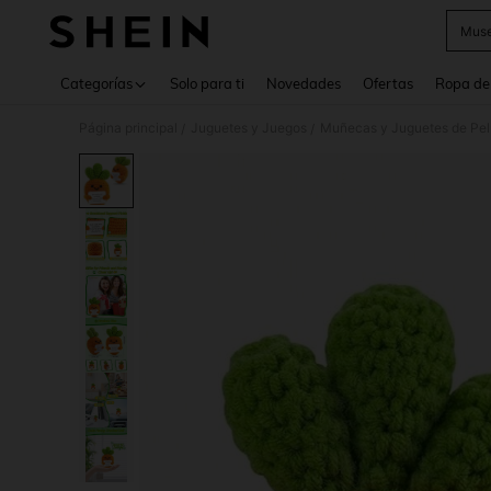
Muse
Use up 
Categorías
Solo para ti
Novedades
Ofertas
Ropa de
Página principal
Juguetes y Juegos
Muñecas y Juguetes de Pel
/
/