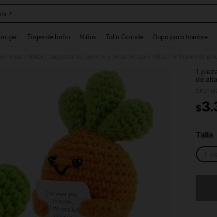
ra
and down arrow keys to navigate search Búsqueda reciente and Busca y Encuentr
 mujer
Trajes de baño
Niños
Talla Grande
Ropa para hombre
uche para Niños
Juguetes de peluche y peluches para niños
Animales de pel
/
/
1 piez
de alt
suave.
SKU: s
brilla
pequeñ
3.
$
PR
un toq
decora
perfec
Talla
1 p
Lo sent