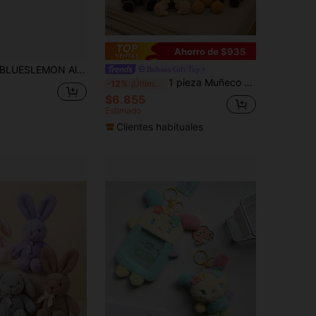
Ahorro de $935
UESLEMON Almohada de peluche de foca de 14.17 pulgadas/36 cm con 4 crías de foca, almohada de dormir 3D de foca, regalo para niños, niños y niñas, almohada de animal
Boboes Gift Toy
1 pieza Muñeco de peluche lindo de animal de la selva de dibujos animados, muñeco de mono, elefante, tigre, cebra, muñeco de peluche, muñeco para niños, cojín de sofá, decoración de escritorio, muñeco antiestrés, regalo de cumpleaños/Día de San Valentín/Pascua
-12%
¡Últimos 3 días
$6.855
Estimado
Clientes habituales