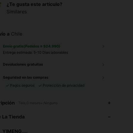
¿Te gusta este artículo?
Similares
ío a
Chile
Envío gratis(Pedidos ≥ $24.990)
Entrega estimada:
5-10 Días laborables
Devoluciones gratuitas
Seguridad en las compras
Pagos seguros
Protección de privacidad
ipción
Tela,0 meses+,Ninguno
4,88
103
182
 La Tienda
4,88
103
182
YIMENG....