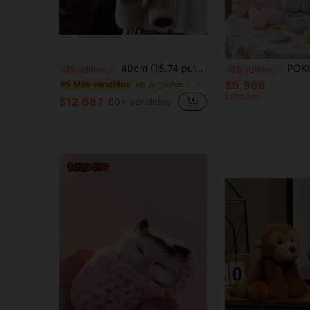
40cm (15.74 pulgadas) Lindo juguete de vaca de las tierras altas de peluche, diseñado en rosa, blanco y marrón claro, regalo creativo para fiesta de cumpleaños de niños, decoración del hogar, decoración de habitación de niñas, coleccionables
POKOJA LAND Muñeca de peluche suave de 17 pulgadas para niña, opción de color rosa o morado, m
-8%
¡Últimos 3 días
-5%
¡Últimos 3 días
$9.966
en Juguetes Estrellas en ascenso Peluches y juguet
#5 Más vendidos
Estimado
$12.687
60+ vendidos