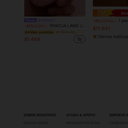
Aho
1 pieza Muñeco de peluche de mono lindo de 40 cm | Muñeco de peluche compañero suave y a
POKOJA
-8%
¡Últimos 3 días
POKOJA LAND Juguete de peluche kawaii de gatito dormido mini, de felpa suave y relleno, decoración para dormitorio, escritorio, salpicadero de auto, para alivio del estrés, gato coleccionable, regalo lindo para mujeres, adultos amantes de los gatos, regalo del Día de San Valentín
-41%
¡Últimos 2 días
$11.031
en Rosa Animales de peluche para niños
#4 Más vendidos
Clientes habitua
$1.469
SOBRE NOSOTROS
AYUDA & APOYO
SERVICIO 
Quienes Somos
Información De Envío
Contácteno