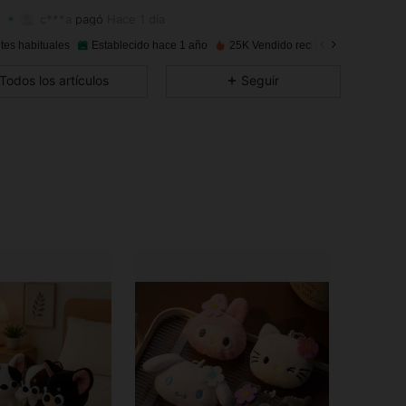
4,88
103
182
c***a
pagó
Hace 1 día
4,88
103
182
tes habituales
Establecido hace 1 año
25K Vendido recientemente
Todos los artículos
Seguir
4,88
103
182
4,88
103
182
4,88
103
182
4,88
103
182
4,88
103
182
4,88
103
182