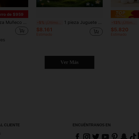
rro de $959
dorable para niños | Regalo de cumpleaños curativo para niños, niñas y amigos | Decoración de almohada de peluche para el hogar | Perfecto para el Día de San Valentín, Navidad y otras festividades
1 pieza Juguete de peluche de la familia Bluey y Bingo de 50cm/19.68 pulgadas - Animales de peluche de perro de dibujos animados, muñecos de peluche suaves, muy adecuados para festivales, fans y regalos, regalos perfectos para fiestas y vacaciones, juguetes de carnaval
Muñ
-5%
¡Últimos 3 días
-13%
¡Últimos 3 días
$8.161
$5.820
Estimado
Estimado
les
Ver Más
AL CLIENTE
ENCUÉNTRANOS EN
s