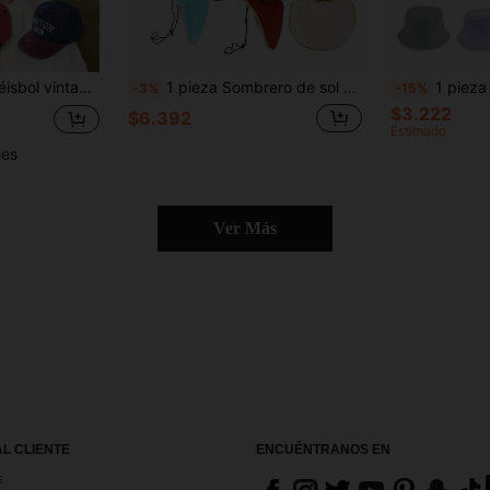
1 pieza Gorra de béisbol vintage con bordado de Boston 1630 para niños de 5 a 8 años, visera de contraste, gorra de camionero transpirable para uso casual al aire libre para niños y niñas
1 pieza Sombrero de sol para bebé/niño de secado rápido con bloques de color, visera de béisbol y gran chal, adecuado para actividades al aire libre de verano, parques, playas y natación para niños y niñas, sombrero protector solar
1 pieza Sombrero de cubo de unicolor transpirable para niños con banda inte
-3%
-15%
$3.222
$6.392
Estimado
les
Ver Más
AL CLIENTE
ENCUÉNTRANOS EN
s