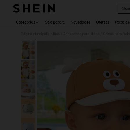
Muse
Use up 
Categorías
Solo para ti
Novedades
Ofertas
Ropa de
Página principal
Niños
Accesorios para Niños
Gorros para Beb
/
/
/