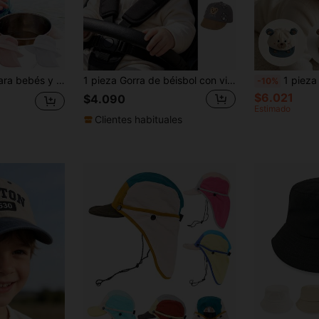
Sombrero de sol para bebés y niños pequeños, sombrero de cubo con ala ancha y correa para el cuello, esencial para vacaciones de /verano en la playa
1 pieza Gorra de béisbol con visera suave y diseño de oso de dibujos animados, sombrero de sol ligero adecuado para bebés de 0 a 18 meses, protección UV transpirable para exteriores, viajes, caminatas, primavera/verano
1 pieza Gorra de béisbol de bebé delgada y linda con diseño de dibujos animados, adecuada para primavera/otoño, unisex, protección
-10%
$6.021
$4.090
Estimado
Clientes habituales