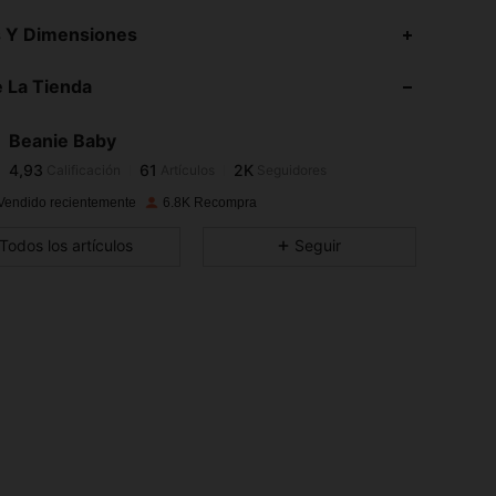
4,93
61
2K
s Y Dimensiones
 La Tienda
4,93
61
2K
Beanie Baby
4,93
61
2K
Calificación
Artículos
Seguidores
t***o
pagó
Hace 1 día
Vendido recientemente
6.8K Recompra
4,93
61
2K
Todos los artículos
Seguir
4,93
61
2K
4,93
61
2K
4,93
61
2K
4,93
61
2K