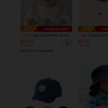
Ahorro de $583
Aho
1 pieza Sombrero de sol con estampado de rana para niños pequeños, diseño lindo y versátil para primavera y verano
1 pieza Sombrero de cubo con diseño de animal, dinosaurio, conejo, oso, sombrero de sol protector para 
-15%
-10%
$3.307
$5.121
Estimado
Estimado
Clientes habituales