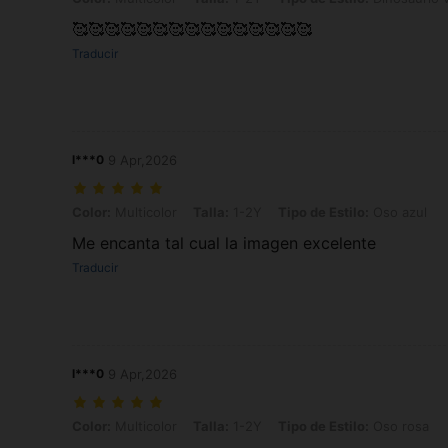
🥰🥰🥰🥰🥰🥰🥰🥰🥰🥰🥰🥰🥰🥰🥰
Traducir
l***0
9 Apr,2026
Color: Multicolor, Talla: 1-2Y, Tipo de Estilo: Oso azul
Color:
Multicolor
Talla:
1-2Y
Tipo de Estilo:
Oso azul
Me encanta tal cual la imagen excelente
Traducir
l***0
9 Apr,2026
Color: Multicolor, Talla: 1-2Y, Tipo de Estilo: Oso rosa
Color:
Multicolor
Talla:
1-2Y
Tipo de Estilo:
Oso rosa