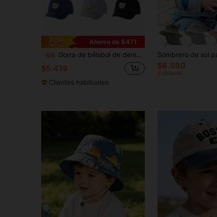
Ahorro de $471
Gorra de béisbol de denim con orejas de oso de dibujos animados y visera corta, sombrero para niños de primavera/verano
-8%
$6.590
$5.419
Estimado
Clientes habituales