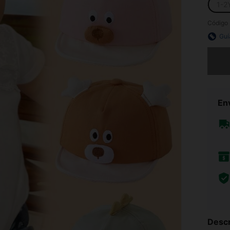
1-2
Código 
Guí
Lo sent
Env
Descr