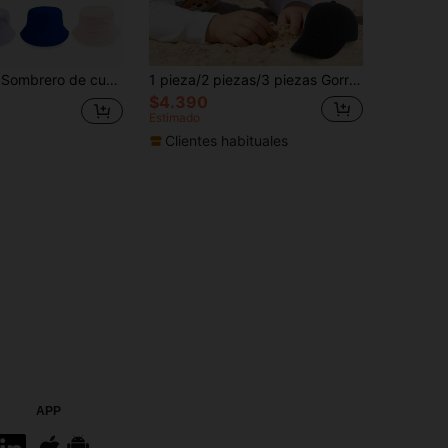
rior ajustable, diseño versátil apto para todas las estaciones, uso diario casual, senderismo, viajes, desplazamientos, disponible en múltiples tallas y colores
1 pieza/2 piezas/3 piezas Gorra de béisbol para bebé niño, adecuada para bebés de 6-24 meses - Gorra de sol de unicolor para niños pequeños, ligera y cómoda, adecuada para que los bebés niños jueguen, disponible en múltiples colores neutros
$4.390
Estimado
Clientes habituales
APP