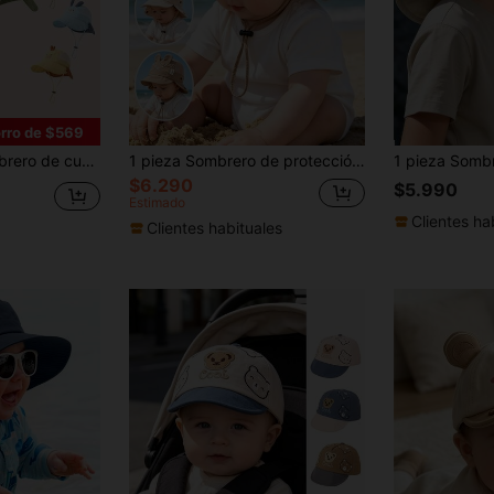
DESCUENTO
Por tiempo limitado
Pedidos de +$37.248
Nuevo usuario
50
%DE
Cupón de producto
DESCUENTO
Límite de $49.353
rro de $569
Por tiempo limitado
Pedidos de +$55.871
bebé, sombrero de sol de malla transpirable para niños, adecuado para primavera, verano, otoño
1 pieza Sombrero de protección solar con orejas 3D de animales de dibujos animados para niños, sombrero de cubo casual con correa ajustable para la barbilla, adecuado para niños pequeños en verano, playa, camping y actividades al aire libre
$6.290
$5.990
Estimado
Clientes ha
Clientes habituales