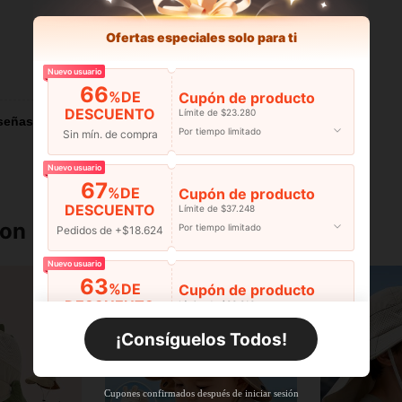
Ofertas especiales solo para ti
Nuevo usuario
Útil (0)
66
%DE
Cupón de producto
DESCUENTO
Límite de $23.280
señas
Por tiempo limitado
Sin mín. de compra
Nuevo usuario
67
%DE
Cupón de producto
DESCUENTO
Límite de $37.248
ron
Por tiempo limitado
Pedidos de +$18.624
Nuevo usuario
63
%DE
Cupón de producto
DESCUENTO
Límite de $36.316
Por tiempo limitado
Pedidos de +$27.936
¡Consíguelos Todos!
Nuevo usuario
63
%DE
Cupón de producto
Cupones confirmados después de iniciar sesión
Límite de $36.316