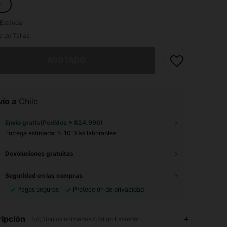
Y
Estándar
a de Tallas
imos, este producto está agotado.
AGOTADO
ío a
Chile
Envío gratis(Pedidos ≥ $24.990)
Entrega estimada:
5-10 Días laborables
Devoluciones gratuitas
Seguridad en las compras
Pagos seguros
Protección de privacidad
ipción
No,Dibujos animados,Código Estándar