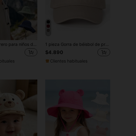
10
1 pieza Sombrero para niños de 3-14 años, sombrero de ala ancha y solapa para el cuello para exteriores, con cuerda para el viento, sombrero de malla transpirable de verano, adecuado para niños y niñas para camping, senderismo, playa, escuela
1 pieza Gorra de béisbol de protección solar para niños de 3 a 8 años, decoración para actividades al aire libre. Gorra de béisbol ajustable con protección solar anti-UV para bebés e infantes de 2 a 3 años, adecuada para niños y niñas
$4.890
bituales
Clientes habituales