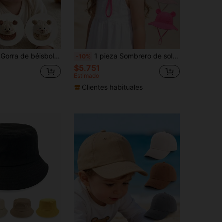
 solar, gorra de béisbol de verano, sombrero para niños, gorra de béisbol de moda personalizada con dibujos animados, adecuada para niños y niñas, gorra de golf, sombrero para bebés, sombrero con protección UV, adecuado para bebés de 3 a 12 meses para uso diario y paseos en el parque
1 pieza Sombrero de sol con diseño de orejas lindas para niñas bebés, de 6 meses a 7 años, sombrero de playa con protección UV de verano con correa ajustable para la barbilla, sombrero de cubo de ala ancha para uso diario y al aire libre
-10%
$5.751
Estimado
Clientes habituales