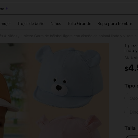
ra
and down arrow keys to navigate search Búsqueda reciente and Busca y Encuentr
 mujer
Trajes de baño
Niños
Talla Grande
Ropa para hombre
és & Niños
/
1 piez
lindo 
con pr
SKU: s
meses,
diario
4
$
PR
regalo
Tipo 
Oso
Din
Talla