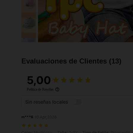
Evaluaciones de Clientes
(13)
5,00
Política de Reseñas
Sin reseñas locales
m***6
10 Apr,2026
Color: Multicolor, Talla: 1-2Y, Tipo de Estilo: Dinosaurio verde
Color:
Multicolor
Talla:
1-2Y
Tipo de Estilo:
Dinosaurio 