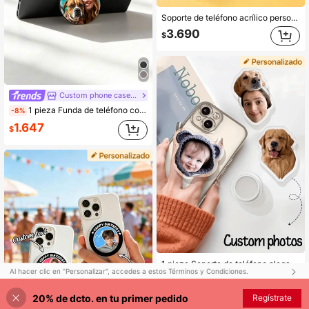
Soporte de teléfono acrílico personalizado con foto | Soporte de teléfono acrílico plegable personalizado DIY con foto | Admite personalización con diversas imágenes, incluyendo retratos, celebridades, mascotas lindas, etc. | Adecuado para todos los teléfonos inteligentes | Soporte de teléfono plegable
3.690
$
Custom phone case shop
1 pieza Funda de teléfono con soporte con retrato personalizado de mascota, amigo, compañero, artículos de chica linda
-8%
1.647
$
1 pieza Soporte de teléfono plegable con cobertura completa y patrón personalizable, adecuado para todos los tipos de teléfonos, juego de pareja, amuleto de teléfono, de moda, colorido, vintage, lindo, minimalista, divertido, personalizado, único, personalizado, regalo ideal para él, regalo ideal para ella
Al hacer clic en "Personalizar", accedes a estos Términos y Condiciones.
4.290
$
20% de dcto. en tu primer pedido
Personalizar ahora
Regístrate