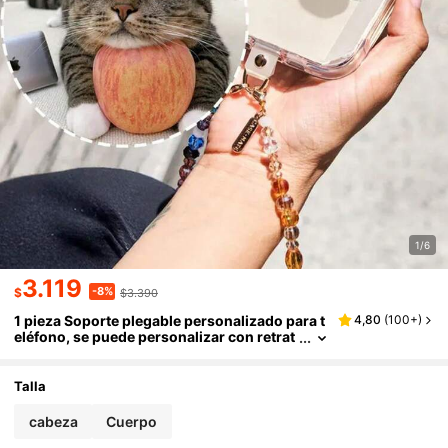
1/6
3.119
-8%
$
$3.390
1 pieza Soporte plegable personalizado para t
4,80
(
100+
)
eléfono, se puede personalizar con retrat
o, mascota, coche, ídolo, logotipo de emp
resa, material acrílico, regalos personalizado
s
Talla
cabeza
Cuerpo