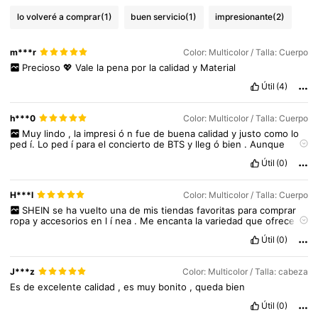
lo volveré a comprar
(1)
buen servicio
(1)
impresionante
(2)
m***r
Color: Multicolor / Talla: Cuerpo
Precioso
💖
Vale
la
pena
por
la
calidad
y
Material
Útil
(4)
h***0
Color: Multicolor / Talla: Cuerpo
Muy
lindo
,
la
impresi
ó
n
fue
de
buena
calidad
y
justo
como
lo
ped
í.
Lo
ped
í
para
el
concierto
de
BTS
y
lleg
ó
bien
.
Aunque
estaba
un
poco
raro
porque
no
es
de
la
forma
convencional
la
Útil
(0)
parte
que
se
hace
hacia
afuera
,
est
á
bien
.
H***l
Color: Multicolor / Talla: Cuerpo
SHEIN
se
ha
vuelto
una
de
mis
tiendas
favoritas
para
comprar
ropa
y
accesorios
en
l
í
nea
.
Me
encanta
la
variedad
que
ofrece
:
hay
estilos
para
todos
los
gustos
,
desde
ropa
casual
hasta
Útil
(0)
prendas
elegantes
y
modernas
.
Algo
que
valoro
mucho
es
que
los
precios
son
accesibles
y
,
en
general
,
la
calidad
de
lo
que
llega
4.7K Seguidores
corresponde
muy
bien
a
lo
que
pagas
.
Una
de
las
cosas
que
m
á
s
4,90
J***z
Color: Multicolor / Talla: cabeza
me
ayuda
al
elegir
es
poder
ver
las
fotos
y
opiniones
de
otros
compradores
,
as
í
puedo
tener
una
idea
m
á
s
real
de
c
ó
mo
Es
de
excelente
calidad
,
es
muy
bonito
,
queda
bien
queda
cada
prenda
y
elegir
bien
mi
talla
.
Adem
á
s
,
no
solo
venden
ropa
;
tambi
é
n
tienen
accesorios
,
maquillaje
,
decoraci
ó
Útil
(0)
4.7K Seguidores
4,90
n
y
muchas
cosas
m
á
s
,
as
í
que
siempre
termino
encontrando