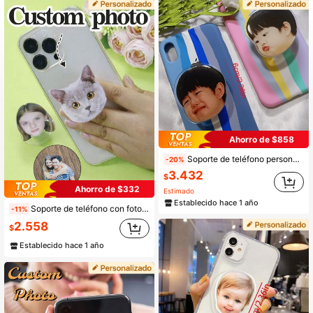
4.7K Seguidores
4,90
4.7K Seguidores
4,90
4.7K Seguidores
4,90
Ahorro de $858
Soporte de teléfono personalizado con cara de joven, Soporte de teléfono con airbag de foto personalizada - Soporte de teléfono con imagen personalizada, Soporte de teléfono con expresión divertida, Soporte de teléfono plegable universal con airbag, Soporte de teléfono con airbag de cara de bebé sonriente personalizada, Accesorios de teléfono, Regalo para padres, amantes, mejores amigos o familia, Regalo del Día del Padre, Regalo del Día de la Madre, Regalo de cumpleaños, Regalo de Navidad
-20%
3.432
$
Ahorro de $332
Estimado
Establecido hace 1 año
Soporte de teléfono con foto personalizada, soporte de teléfono con cara de mascota personalizada, accesorios de teléfono de acrílico personalizados, regalo de cumpleaños con foto personalizable, regalo personalizado para aniversario amante de mascotas, soporte de teléfono elástico con foto de arte personal, regalo para dama de honor, novio, novia, mejor amigo, compañero de trabajo
-11%
2.558
$
Establecido hace 1 año