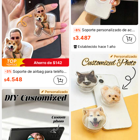
Soporte personalizado de acrílico para teléfono con foto de mascota, regalo único ideal para aniversario, Día de San Valentín, Día de la Madre, cumpleaños, graduación, fácil de limpiar, elegante y lindo, personalización de alta calidad, regalo personalizado para novio, novia, papá, mamá, familia, amigos, hijo, hija, soporte de teléfono cómodo
-8%
3.487
$
Establecido hace 1 año
Ahorro de $142
Soporte de airbag para teléfono móvil personalizado y personalizado, soporte de foto de cara personalizado, soporte de foto de mascota personalizado, accesorios de teléfono móvil personalizados, soporte de agarre de teléfono con foto personalizada, amuleto de teléfono colorido para smartphone, regalos personalizados para él y novio
-3%
4.548
$