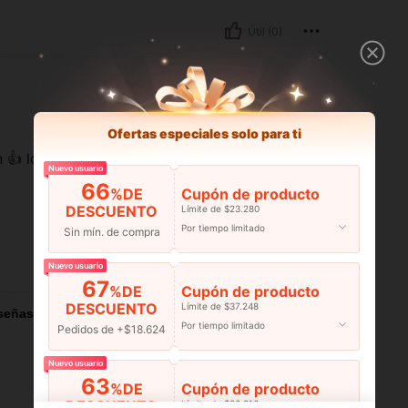
Útil (0)
Ofertas especiales solo para ti
n 👍 lo súper
Nuevo usuario
66
%DE
Cupón de producto
DESCUENTO
Límite de $23.280
Por tiempo limitado
Sin mín. de compra
Útil (4)
Nuevo usuario
67
%DE
Cupón de producto
DESCUENTO
Límite de $37.248
señas
Por tiempo limitado
Pedidos de +$18.624
Nuevo usuario
63
%DE
Cupón de producto
DESCUENTO
Límite de $36.316