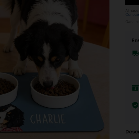
Al hace
Conoce
Gana h
Env
Descr