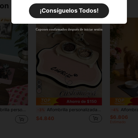
ron
Por tiempo limitado
Pedidos de +$27.936
¡Consíguelos Todos!
Nuevo usuario
63
%DE
Cupón de producto
Cupones confirmados después de iniciar sesión
DESCUENTO
Límite de $36.316
Por tiempo limitado
Pedidos de +$37.248
Nuevo usuario
50
%DE
Cupón de producto
DESCUENTO
Límite de $49.353
Por tiempo limitado
Pedidos de +$55.871
Ahorro de $150
ión especial para celebrar a tu amigo peludo, Elegante, Sencillo, Kawaii, Regalos personalizados únicos, Ideal para Navidad, Día de San Valentín, Día de la Madre, Día del Padre, Aniversarios, Año Nuevo
Alfombrilla personalizada para comida de mascotas con nombre de mascota, alfombrilla antideslizante e impermeable para perros y gatos, regalo ideal para comida húmeda y seca, alfombrilla para comida de perro, alfombrilla para alimentación de mascotas, accesorios de mascotas de moda, alfombrilla personalizada para mascotas, alfombrilla de goma antideslizante para mascotas, alfombrilla antideslizante, regalo perfecto para dueños de mascotas
Alfombra personalizada para perro con foto y nombre de mascota, alfombra personalizada
-3%
-4%
$6.806
$4.840
Estimado