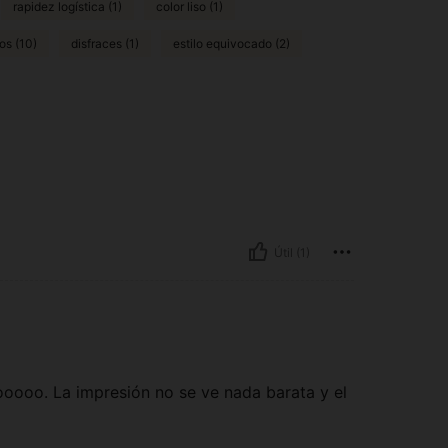
rapidez logística (1)
color liso (1)
os (10)
disfraces (1)
estilo equivocado (2)
Útil (1)
ooooo. La impresión no se ve nada barata y el