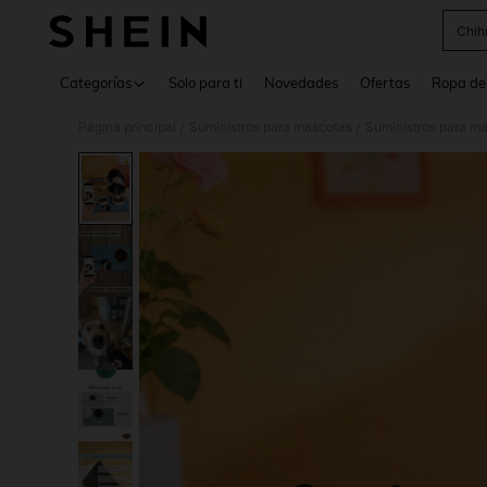
Chih
Use up 
Categorías
Solo para ti
Novedades
Ofertas
Ropa de
Página principal
Suministros para mascotas
Suministros para m
/
/