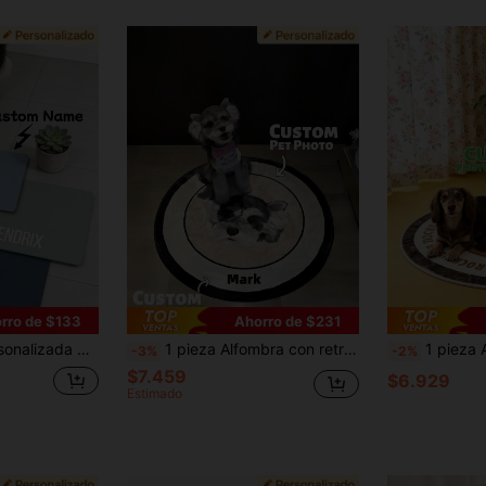
rro de $133
Ahorro de $231
 Año Nuevo, regalo único y lindo para amantes de mascotas, familia, amigos, La vida secreta de las mascotas, fácil de limpiar, estética
1 pieza Alfombra con retrato personalizado de mascota, alfombra con cara y nombre de mascota personalizado, material de imitación de cachemira, alfombra decorativa única para mascotas, suave y durable, regalo lindo para amantes de perros y gatos, decoración del hogar para dueños de mascotas, regalo para Navidad, Acción de Gracias, ornamental, con estilo grabado, de moda, colorido, vintage, lindo, contratado, lindos personalizados, único, personalizado, mascota personalizada para aniversarios, para cumpleaños
1 pieza Alfombra redonda para mascotas, alfombra personalizada con retrato y nombre de perro o gato, alfombra de
-3%
-2%
$7.459
$6.929
Estimado