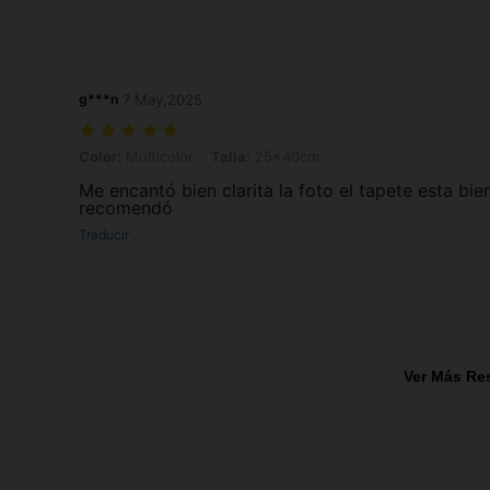
g***n
7 May,2025
Color: Multicolor, Talla: 25x40cm
Color:
Multicolor
Talla:
25x40cm
Me encantó bien clarita la foto el tapete esta bie
recomendó
Traducir
Ver Más Re