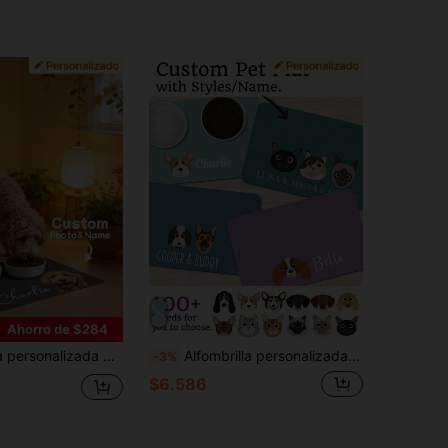
Ahorro de $284
 para comida de perro, mantel individual personalizado para mascotas para perros y gatos, alfombra única con foto de mascota, regalo conmemorativo para mascotas
Alfombrilla personalizada para perro, alfombrilla de alimentación personalizada para mascotas, se puede imprimir estilo/nombre, alfombrilla linda de secado rápido para gato, mantel individual de raza de perro, alfombrilla para cuenco de comida de mascota, alfombrilla para cuenco de perro, alfombrilla de alimentación para gato, regalo para cachorro recién nacido, alfombrilla de alimentación para perro de cuero impermeable y antideslizante, mantel individual de perro con patrón de hueso y nombre de mascota personalizado - Adecuado para dueños de perros - Uso diario - Regalo perfecto para amantes de los perros
-3%
$6.586