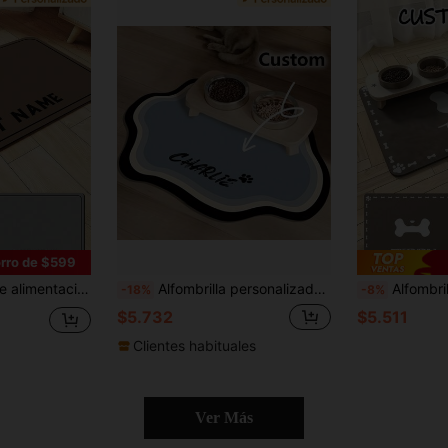
rro de $599
lizado y huella de pata, alfombrilla de goma/silicona para el suelo, adecuada para suelos de madera dura, diseño de inspiración nórdica, minimalista
Alfombrilla personalizada para alimentar mascotas - Secado rápido, alfombrilla antideslizante para cuenco de gato con nombre de la mascota, alfombrilla de suelo estilo nórdico para perro, grabada, colorida, vintage, cumpleaños, ideas de regalo
Alfombrilla personalizada súper absorbente para comida de perro, al
-18%
-8%
$5.732
$5.511
Clientes habituales
Ver Más