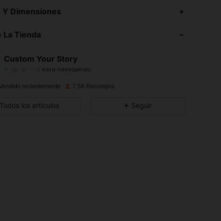
s Y Dimensiones
4,74
282
1.4K
 La Tienda
4,74
282
1.4K
Custom Your Story
p***3
está navegando
4,74
282
1.4K
Calificación
Artículos
Seguidores
Vendido recientemente
7.5K Recompra
4,74
282
1.4K
Todos los artículos
Seguir
4,74
282
1.4K
4,74
282
1.4K
4,74
282
1.4K
4,74
282
1.4K