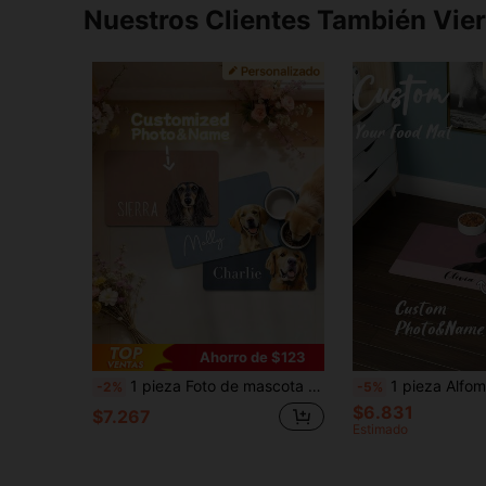
Nuestros Clientes También Vie
Ahorro de $123
1 pieza Foto de mascota personalizada + Nombre, Alfombrilla personalizada para comida de perro, Colorida, Linda, Minimalista, Ideal para Navidad, Para ella, Para amantes de mascotas, Regalo de cumpleaños
1 pieza Alfombrilla personalizada para comida de perro, Alfombrillas personalizadas con foto de mascota y nombre, Mantel personalizado para mascotas, Alfombrilla para comida y agua, Ideal para amantes de los perros, Perfecto para cualquier ocas
-2%
-5%
$6.831
$7.267
Estimado