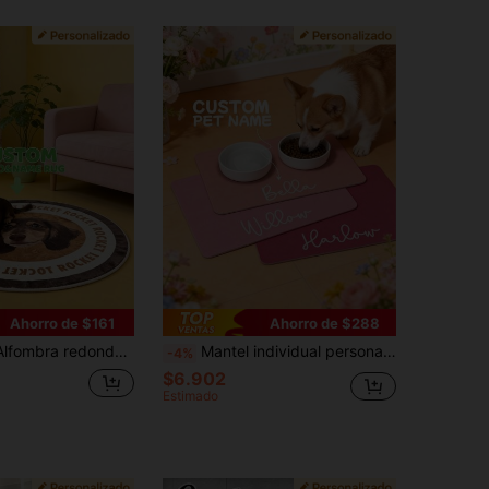
Ahorro de $161
Ahorro de $288
 felpa suave con retrato de animal, decoración de piso única y linda, regalo perfecto para amantes de mascotas, ideal para cumpleaños, aniversario, Día de San Valentín, Navidad, hogar estético, regalo considerado
Mantel individual personalizado para comida de mascotas, alfombrilla de alimentación de diatoma con nombre personalizado para perros y gatos, alfombrilla de alimentación de goma personalizada, alfombrilla de cuenco con nombre personalizado, fácil de limpiar y duradera, lavable a máquina
-4%
$6.902
Estimado