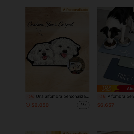
Aho
Una alfombra personalizada con un retrato de mascota personalizado, hecha de faux cachemir de alta calidad, alfombra con retrato de gato y perro hecha a mano, alfombra con forma personalizada, colchoneta para mascotas, alfombra con rostro de mascota hecha a mano, la opción perfecta para amantes de las mascotas, un regalo único para mascotas, elegante, colorido, lindo, sencillo, kawaii, un regalo personalizado único.
Alfombra personalizada para perro - Alfombra personalizada para cuenco de comida de mascota, antideslizante e impermeable, regalo de Navidad, cumpleaños, aniversario,
-2%
-2%
$6.050
$6.657