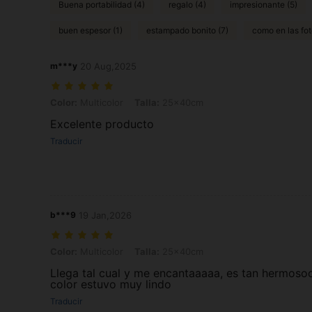
Buena portabilidad (4)
regalo (4)
impresionante (5)
buen espesor (1)
estampado bonito (7)
como en las fot
m***y
20 Aug,2025
Color: Multicolor, Talla: 25x40cm
Color:
Multicolor
Talla:
25x40cm
Excelente producto
Traducir
b***9
19 Jan,2026
Color: Multicolor, Talla: 25x40cm
Color:
Multicolor
Talla:
25x40cm
Llega tal cual y me encantaaaaa, es tan hermoso
color estuvo muy lindo
Traducir