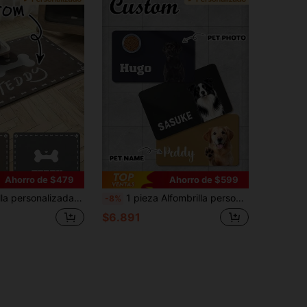
Ahorro de $479
Ahorro de $599
mohadilla personalizable para tazón de mascotas, hecha de goma y material de diatomita, adecuada para perros, cosas personalizables
1 pieza Alfombrilla personalizada para alimentar mascotas - Alfombrilla absorbente de secado rápido y antideslizante para cuenco de perro, nombre y foto personalizados, almohadilla de alimentación con retrato de mascota, huella de pata, alfombra de goma/silicona con patrón de espiga nórdico, estampado animal, mantel individual para perro
-8%
$6.891