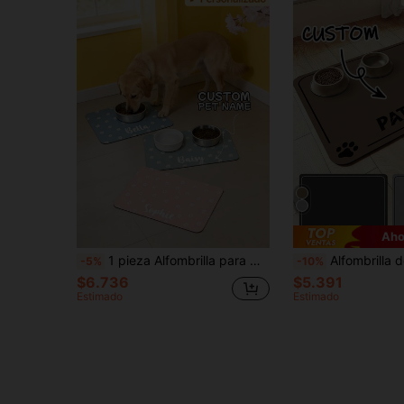
Aho
1 pieza Alfombrilla para mascotas con patrón de margaritas personalizada, Alfombrilla de alimentación para mascotas con diseño floral personalizado, Alfombrilla linda para gatos, Alfombrilla para cuenco de perro con nombre personalizable, Regalo para cachorro nuevo, Alfombrilla personalizada para comida de perro, Alfombrilla para cuenco de comida de perro - Fácil de limpiar - Regalo ideal para dueños de mascotas, Para amantes de las mascotas
Alfombrilla de alimentación personalizada para mascotas - Alfombrilla absorbente de secado rápido y antideslizante para cuencos de perro, con nombre persona
-5%
-10%
$6.736
$5.391
Estimado
Estimado