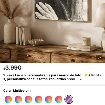
1/9
3.990
$
1 pieza Lienzo personalizable para marco de foto
4,80
(
5
)
s, personaliza con tus fotos, recuerdos preci
osos y momentos queridos, regalo perfecto
para amigos y familiares, decoración del hogar id
eal. Esta obra de arte de lienzo personalizada es r
Color: Multicolor
esistente al agua, adecuada para bodas, Día de la
Madre, cumpleaños, graduaciones, inauguración
de la casa y talla grande, para preservar recuerdo