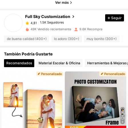
Ver más
1.5K Seguidores
4,81
Full Sky Customization
Seguir
1.5K Seguidores
4,81
l***n
pagó
Hace 1 día
49K Vendido recientemente
9.6K Recompra
de buena calidad (400+)
lo adoro (300+)
muy bonito (300+)
mu
1.5K Seguidores
4,81
También Podría Gustarte
1.5K Seguidores
4,81
Recomendados
Material Escolar & Oficina
Herramientas & Mejoras 
1.5K Seguidores
4,81
1.5K Seguidores
4,81
1.5K Seguidores
4,81
9