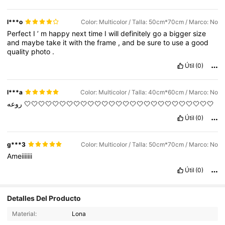
l***o
Color: Multicolor / Talla: 50cm*70cm / Marco: No
Perfect
I
’
m
happy
next
time
I
will
definitely
go
a
bigger
size
and
maybe
take
it
with
the
frame
,
and
be
sure
to
use
a
good
quality
photo
.
Útil
(0)
l***a
Color: Multicolor / Talla: 40cm*60cm / Marco: No
روعه
🤍🤍🤍🤍🤍🤍🤍🤍🤍🤍🤍🤍🤍🤍🤍🤍🤍🤍🤍🤍🤍🤍🤍🤍🤍🤍🤍
Útil
(0)
g***3
Color: Multicolor / Talla: 50cm*70cm / Marco: No
Ameiiiiiii
Útil
(0)
Detalles Del Producto
1.5K Seguidores
4,81
Material:
Lona