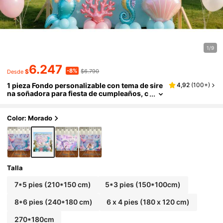
1/9
6.247
-8%
$
$6.790
Desde
1 pieza Fondo personalizable con tema de sire
4,92
(
100+
)
na soñadora para fiesta de cumpleaños, c
ola de sirena rosa y azul con diseño de co
nchas de perlas falsas de colores, nombre per
sonalizado con tema de sirena para decoració
Color: Morado
n de fotografía de pastel de cumpleaños, activ
idad artística para niños
Talla
7*5 pies (210*150 cm)
5*3 pies (150*100cm)
8*6 pies (240*180 cm)
6 x 4 pies (180 x 120 cm)
270*180cm