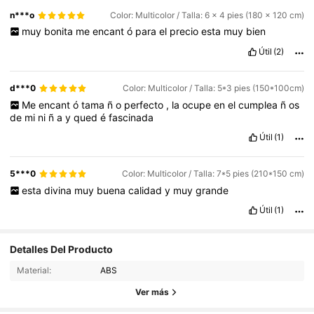
n***o
Color: Multicolor / Talla: 6 x 4 pies (180 x 120 cm)
muy
bonita
me
encant
ó
para
el
precio
esta
muy
bien
Útil
(2)
d***0
Color: Multicolor / Talla: 5*3 pies (150*100cm)
Me
encant
ó
tama
ñ
o
perfecto
,
la
ocupe
en
el
cumplea
ñ
os
de
mi
ni
ñ
a
y
qued
é
fascinada
Útil
(1)
5***0
Color: Multicolor / Talla: 7*5 pies (210*150 cm)
esta
divina
muy
buena
calidad
y
muy
grande
Útil
(1)
2K Seguidores
4,89
Detalles Del Producto
Material:
ABS
2K Seguidores
4,89
Ver más
2K Seguidores
4,89