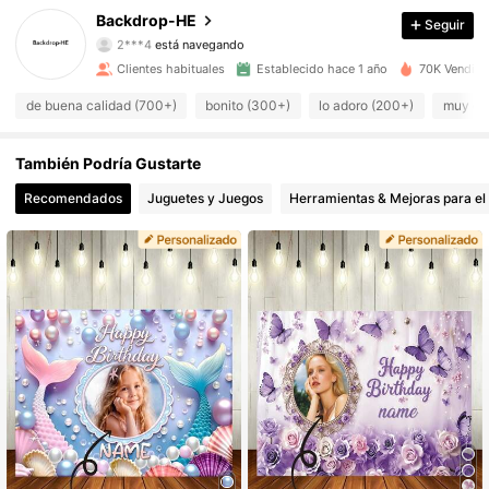
Backdrop-HE
Seguir
2K Seguidores
4,89
Clientes habituales
Establecido hace 1 año
70K Vendido
2K Seguidores
4,89
de buena calidad (700+)
bonito (300+)
lo adoro (200+)
muy co
2K Seguidores
4,89
También Podría Gustarte
2K Seguidores
4,89
Recomendados
Juguetes y Juegos
Herramientas & Mejoras para el
2K Seguidores
4,89
2K Seguidores
4,89
2K Seguidores
4,89
2K Seguidores
4,89