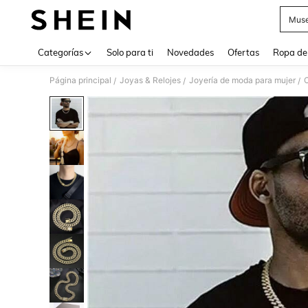
Muse
Use up 
Categorías
Solo para ti
Novedades
Ofertas
Ropa de
Página principal
Joyas & Relojes
Joyería de moda para mujer
C
/
/
/