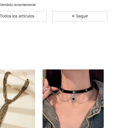
4,67
9
61
 Vendido recientemente
4,67
9
61
Todos los artículos
Seguir
4,67
9
61
4,67
9
61
4,67
9
61
4,67
9
61
4,67
9
61