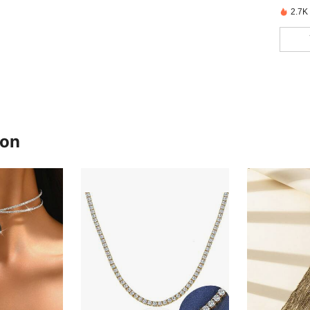
2.7K
ron