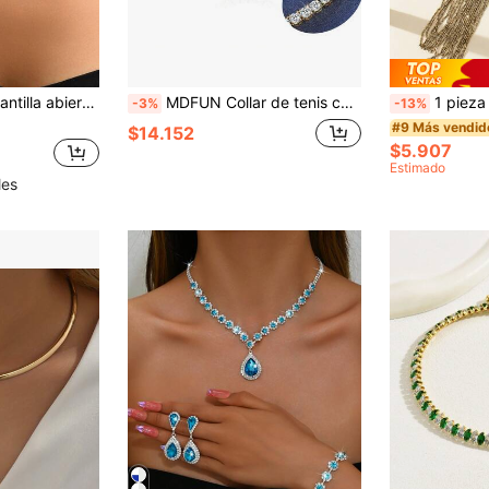
1 pieza Collar gargantilla abierto con incrustaciones de diamante de imitación y circonita para fiesta de lujo
MDFUN Collar de tenis con circonita cúbica de corte redondo de 3.0 mm, enchapado en oro de 18K, unisex
1 pieza Collar de mujer de tono
-3%
-13%
#9 Más vendid
$14.152
$5.907
Estimado
les