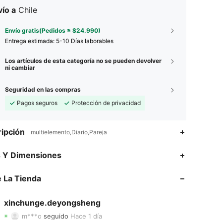
ío a
Chile
Envío gratis(Pedidos ≥ $24.990)
Entrega estimada:
5-10 Días laborables
Los artículos de esta categoría no se pueden devolver
ni cambiar
Seguridad en las compras
Pagos seguros
Protección de privacidad
ipción
multielemento,Diario,Pareja
s Y Dimensiones
4,67
9
61
 La Tienda
4,67
9
61
4,67
9
61
xinchunge.deyongsheng
m***o
seguido
Hace 1 día