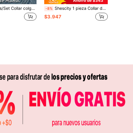
Ahorro de $343
a vintage para mujer, collar de perlas falsas, adecuado para uso diario y regalo de vacaciones
Shescity 1 pieza Collar de circonita de lujo y colorido, collar gargantilla versátil y de moda, adecuado para uso diario y de fiesta de mujeres
-8%
$3.947
APP