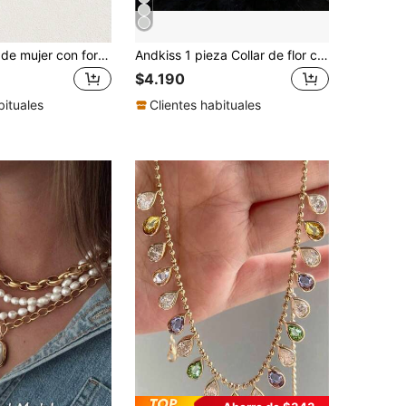
1 pieza Collar de mujer con forma de ojo geométrico de circonita, adecuado para uso diario, boda y joyería de banquete
Andkiss 1 pieza Collar de flor con strass elegante y de lujo de moda
$4.190
bituales
Clientes habituales