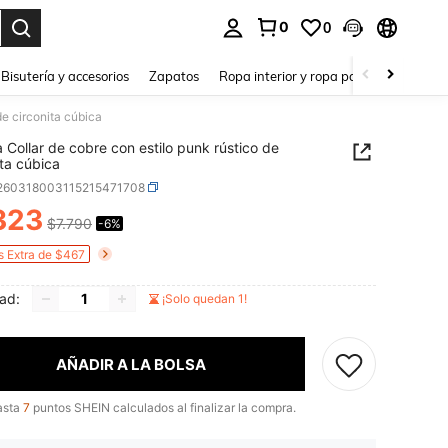
0
0
a. Press Enter to select.
Bisutería y accesorios
Zapatos
Ropa interior y ropa para dormir
Ho
de circonita cúbica
a Collar de cobre con estilo punk rústico de
ita cúbica
j260318003115215471708
323
$7.790
-6%
ICE AND AVAILABILITY
s Extra de $467
ad:
¡Solo quedan 1!
AÑADIR A LA BOLSA
asta
7
puntos SHEIN calculados al finalizar la compra.