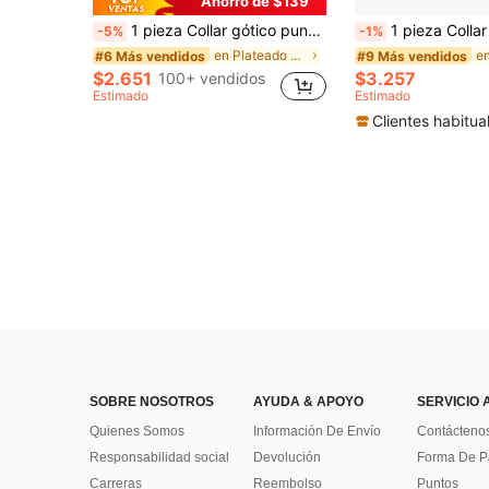
Ahorro de $139
1 pieza Collar gótico punk Y2K con corazón y estrella de metal, joyería de estilo geométrico oscuro chapada en aleación de zinc de estilo transfronterizo, para mujeres
1 pieza Collar con colgante de concha de madreperla natural, Jesús, circonita cúbic
-5%
-1%
en Plateado Gargantillas para mujer
#6 Más vendidos
#9 Más vendidos
$2.651
$3.257
100+ vendidos
Estimado
Estimado
Clientes habitua
SOBRE NOSOTROS
AYUDA & APOYO
SERVICIO 
Quienes Somos
Información De Envío
Contácteno
Responsabilidad social
Devolución
Forma De 
Carreras
Reembolso
Puntos