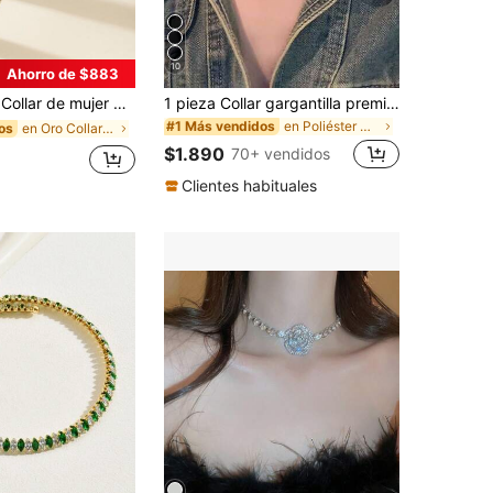
10
Ahorro de $883
 dorado con cuentas de vidrio brillantes, adecuado para uso diario
1 pieza Collar gargantilla premium vintage desgastado con estrella, cadena de clavícula estilo punk oscuro para mujer, uso diario
en Poliéster Collares De Mujer
#1 Más vendidos
en Oro Collares de cuentas para mujer
os
$1.890
70+ vendidos
Clientes habituales