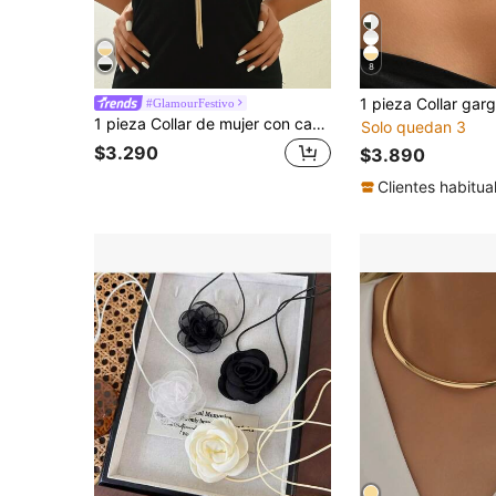
8
#GlamourFestivo
1 pieza Collar de mujer con cadena en forma de Y con borlas y cuentas, diseño de color block, collar largo, apropiado para atuendo diario de calle, otoño/invierno
Solo quedan 3
$3.290
$3.890
Clientes habitua