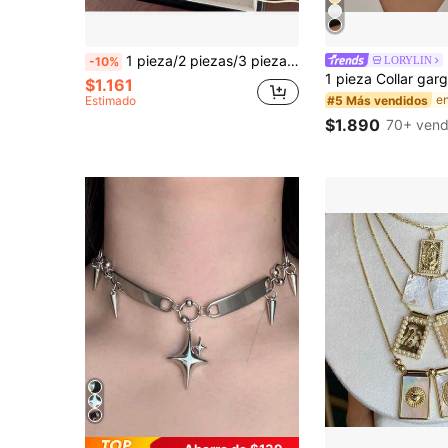
1 pieza/2 piezas/3 piezas/4 piezas Collar con flor de rosa, collar gargantilla floral para mujer, cadena de cuello de cuerda de cera con flor de camelia
LORYLIN
-10%
$1.161
#5 Más vendidos
Estimado
$1.890
70+ vend