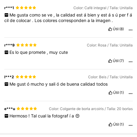
r***1
Color: Café integral / Talla: Unitalla
Me
gusta
como
se
ve
,
la
calidad
est
á
bien
y
est
á
s
ú
per
f
á
cil
de
colocar
.
Los
colores
corresponden
a
la
imagen
.
Útil
(8)
r***9
Color: Rosa / Talla: Unitalla
Es
lo
que
promete
,
muy
cute
Útil
(7)
l***2
Color: Beis / Talla: Unitalla
Me
gust
ó
mucho
y
sali
ó
de
buena
calidad
todos
Útil
(1)
e***u
Color: Colgante de borla arcoiris / Talla: 20 borlas
Hermoso
!
Tal
cual
la
fotograf
í
a
😍
Útil
(1)