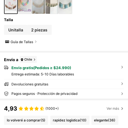
decoración de habitación, regalos de decora
ción de pared, ceremonias de graduación
Talla
Unitalla
2 piezas
Guía de Tallas
Envío a
Chile
Envío gratis(Pedidos ≥ $24.990)
Entrega estimada:
5-10 Días laborables
Devoluciones gratuitas
Pagos seguros · Protección de privacidad
4,93
(1000+)
Ver más
lo volveré a comprar
(5)
rapidez logística
(10)
elegante
(36)