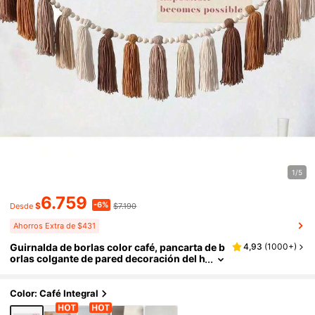
1/5
6.759
-6%
$
$7.190
Desde
Ahorros Extra de $431
Guirnalda de borlas color café, pancarta de b
4,93
(
1000+
)
orlas colgante de pared decoración del h
ogar estilo bohemio, guirnalda de borlas
para aula, pancarta de borlas decoración de
pared, adecuada para bodas, cumpleaños, s
Color: Café Integral
uministros para fiesta de baby shower, deco
ración de habitación, decoración del hogar,