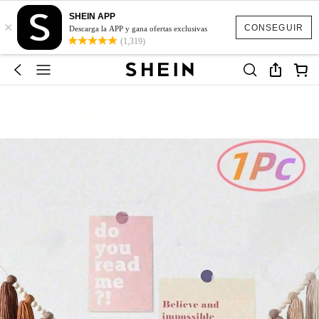
SHEIN APP
×
CONSEGUIR
Descarga la APP y gana ofertas exclusivas
(1,319)