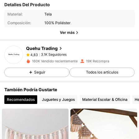
Detalles Del Producto
3.1K Seguidores
4,83
Material:
Tela
Composición:
100% Poliéster
3.1K Seguidores
4,83
Ver más
Quehu Trading
3.1K Seguidores
4,83
s***2
pagó
Hace 1 día
160K Vendido recientemente
19K Recompra
Seguir
Todos los artículos
3.1K Seguidores
4,83
También Podría Gustarte
3.1K Seguidores
4,83
Recomendados
Juguetes y Juegos
Material Escolar & Oficina
He
3.1K Seguidores
4,83
3.1K Seguidores
4,83