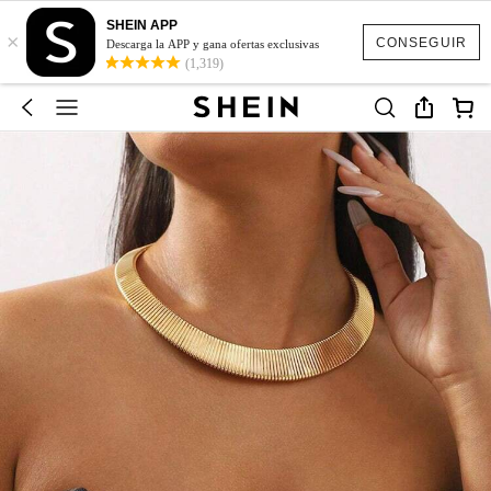
SHEIN APP
×
CONSEGUIR
Descarga la APP y gana ofertas exclusivas
(1,319)