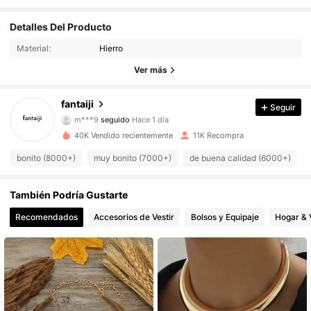
Detalles Del Producto
3.9K Seguidores
4,91
Material:
Hierro
3.9K Seguidores
4,91
Ver más
3.9K Seguidores
4,91
fantaiji
Seguir
m***9
seguido
Hace 1 día
3.9K Seguidores
4,91
40K Vendido recientemente
11K Recompra
bonito (8000+)
muy bonito (7000+)
de buena calidad (6000+)
3.9K Seguidores
4,91
También Podría Gustarte
3.9K Seguidores
4,91
Recomendados
Accesorios de Vestir
Bolsos y Equipaje
Hogar & 
3.9K Seguidores
4,91
3.9K Seguidores
4,91
3.9K Seguidores
4,91