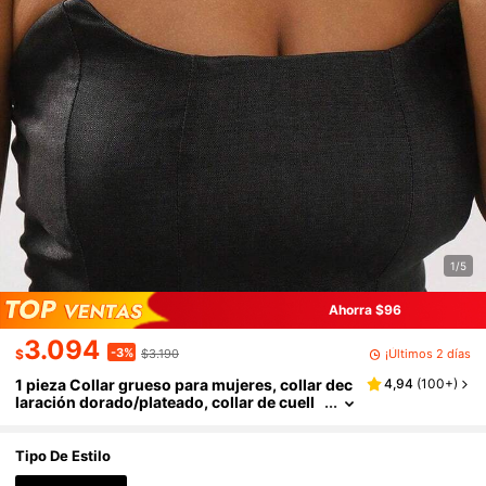
1/5
Ahorra $96
3.094
-3%
¡Últimos 2 días
$
$3.190
1 pieza Collar grueso para mujeres, collar dec
4,94
(
100+
)
laración dorado/plateado, collar de cuell
o, collar bib, joyería punk para mujeres y
niñas para ocasiones especiales
Tipo De Estilo