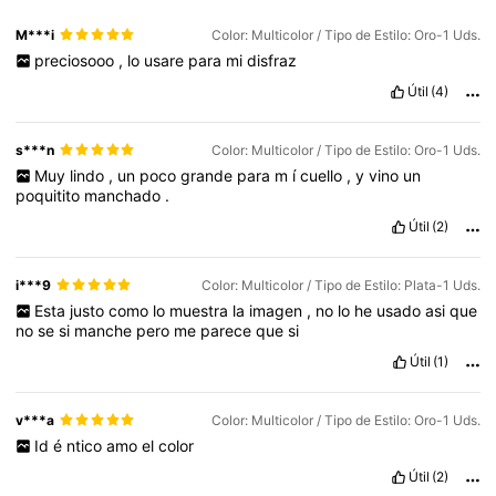
M***i
Color: Multicolor / Tipo de Estilo: Oro-1 Uds.
preciosooo
,
lo
usare
para
mi
disfraz
Útil
(4)
s***n
Color: Multicolor / Tipo de Estilo: Oro-1 Uds.
Muy
lindo
,
un
poco
grande
para
m
í
cuello
,
y
vino
un
poquitito
manchado
.
Útil
(2)
i***9
Color: Multicolor / Tipo de Estilo: Plata-1 Uds.
Esta
justo
como
lo
muestra
la
imagen
,
no
lo
he
usado
asi
que
no
se
si
manche
pero
me
parece
que
si
Útil
(1)
v***a
Color: Multicolor / Tipo de Estilo: Oro-1 Uds.
Id
é
ntico
amo
el
color
Útil
(2)