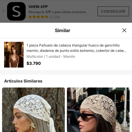
SHEIN APP
×
CONSEGUIR
Descarga la APP y gana ofertas exclusivas
(1,319)
Similar
1 pieza Pañuelo de cabeza triangular hueco de ganchillo
marrón, diadema de punto estilo bohemio, cobertor de cabeza
transpirable para mujeres, adecuado para la playa y el uso
Multicolor / 1 unidad - Marrón
diario, viajes, cumpleaños
$3.790
Artículos Similares