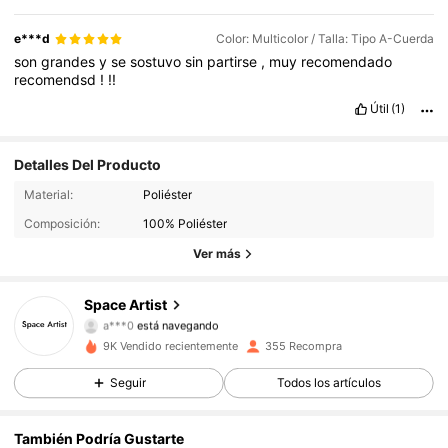
e***d
Color: Multicolor / Talla: Tipo A-Cuerda
son
grandes
y
se
sostuvo
sin
partirse
,
muy
recomendado
recomendsd
!
!!
Útil
(1)
Detalles Del Producto
483 Seguidores
4,80
Material:
Poliéster
Composición:
100% Poliéster
483 Seguidores
4,80
Ver más
483 Seguidores
4,80
Space Artist
a***0
está navegando
483 Seguidores
4,80
9K Vendido recientemente
355 Recompra
Seguir
Todos los artículos
483 Seguidores
4,80
También Podría Gustarte
483 Seguidores
4,80