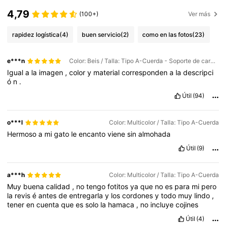
4,79
(100+)
Ver más
rapidez logística
(4)
buen servicio
(2)
como en las fotos
(23)
e***n
Color: Beis / Talla: Tipo A-Cuerda - Soporte de carga 65 N
Igual
a
la
imagen
,
color
y
material
corresponden
a
la
descripci
ó
n
.
Útil
(94)
o***l
Color: Multicolor / Talla: Tipo A-Cuerda
Hermoso
a
mi
gato
le
encanto
viene
sin
almohada
Útil
(9)
a***h
Color: Multicolor / Talla: Tipo A-Cuerda
Muy
buena
calidad
,
no
tengo
fotitos
ya
que
no
es
para
mi
pero
la
revis
é
antes
de
entregarla
y
los
cordones
y
todo
muy
lindo
,
tener
en
cuenta
que
es
solo
la
hamaca
,
no
incluye
cojines
Útil
(4)