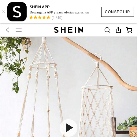
SHEIN APP
×
CONSEGUIR
Descarga la APP y gana ofertas exclusivas
(1,319)