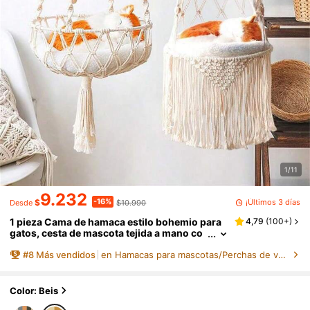
1/11
9.232
-16%
¡Últimos 3 días
$
$10.990
Desde
1 pieza Cama de hamaca estilo bohemio para
4,79
(
100+
)
gatos, cesta de mascota tejida a mano co
n cuerda de algodón - Adecuada para tod
#
8
Más vendidos
en Hamacas para mascotas/Perchas de ventana
as las estaciones, decoración colgante para s
ala de estar, balcón, cesta colgante de macra
mé para plantas - Regalo perfecto para Hallow
een y Navidad - Adecuado para sala de estar,
Color: Beis
dormitorio, jardín exterior