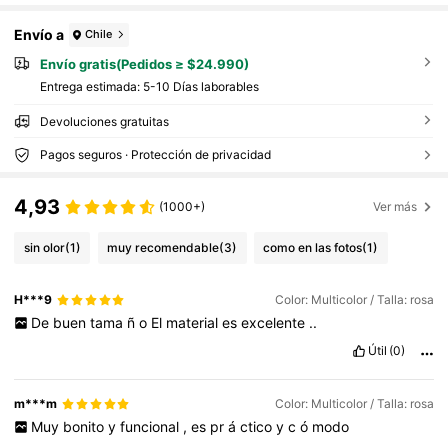
Envío a
Chile
Envío gratis(Pedidos ≥ $24.990)
Entrega estimada:
5-10 Días laborables
Devoluciones gratuitas
Pagos seguros · Protección de privacidad
4,93
(1000+)
Ver más
sin olor
(1)
muy recomendable
(3)
como en las fotos
(1)
H***9
Color: Multicolor / Talla: rosa
De
buen
tama
ñ
o
El
material
es
excelente
..
Útil
(0)
m***m
Color: Multicolor / Talla: rosa
Muy
bonito
y
funcional
,
es
pr
á
ctico
y
c
ó
modo