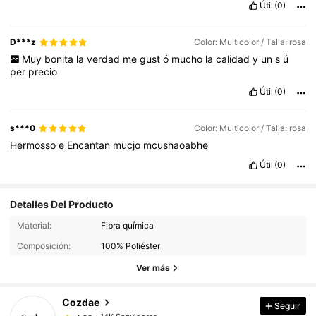
Útil
(0)
D***z
Color: Multicolor / Talla: rosa
Muy
bonita
la
verdad
me
gust
ó
mucho
la
calidad
y
un
s
ú
per
precio
Útil
(0)
s***0
Color: Multicolor / Talla: rosa
Hermosso
e
Encantan
mucjo
mcushaoabhe
Útil
(0)
Detalles Del Producto
14K Seguidores
4,83
Material:
Fibra química
Composición:
100% Poliéster
14K Seguidores
4,83
Ver más
Cozdae
Seguir
14K Seguidores
4,83