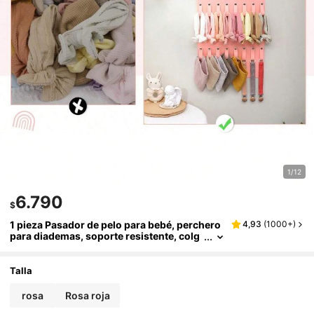
1/12
6.790
$
1 pieza Pasador de pelo para bebé, perchero
4,93
(
1000+
)
para diademas, soporte resistente, colg
ante de decoración para habitación infa
ntil, adecuado para uso diario, regalo para dí
as festivos
Talla
rosa
Rosa roja