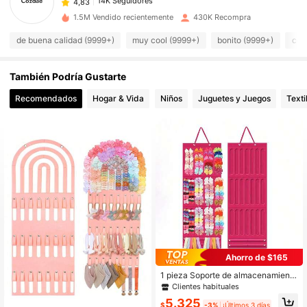
c***s
pagó
Hace 1 día
1.5M Vendido recientemente
430K Recompra
14K Seguidores
4,83
de buena calidad (9999+)
muy cool (9999+)
bonito (9999+)
com
También Podría Gustarte
14K Seguidores
4,83
Recomendados
Hogar & Vida
Niños
Juguetes y Juegos
Texti
14K Seguidores
4,83
14K Seguidores
4,83
14K Seguidores
4,83
14K Seguidores
4,83
Ahorro de $165
1 pieza Soporte de almacenamiento
para pasadores de pelo de niña peq
Clientes habituales
14K Seguidores
4,83
ueña, organizador de diademas, so
5.325
porte de exhibición resistente para
$
-3%
¡Últimos 3 días