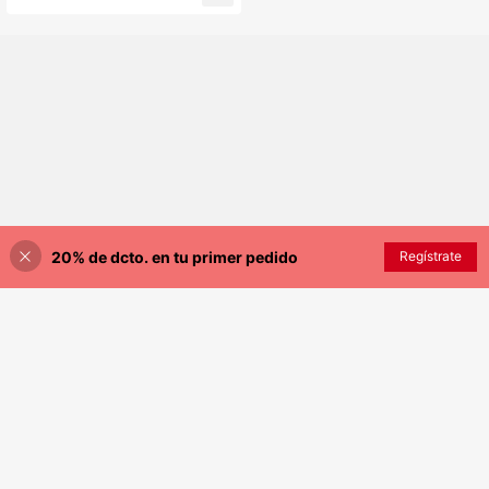
os para el cabello de niñas, soporte
para pasadores y bandas elásticas,
contenedor para joyas y pequeñas
decoraciones
20% de dcto. en tu primer pedido
AÑADIR A LA BOLSA
Regístrate