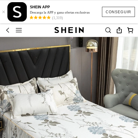
SHEIN APP
×
CONSEGUIR
Descarga la APP y gana ofertas exclusivas
(1,319)