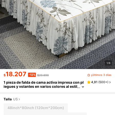
1/6
18.207
-12%
¡Últimos 3 días
$
$20.690
1 pieza de falda de cama activa impresa con pl
4,91
(
500+
)
iegues y volantes en varios colores al estil
o coreano para cama individual / doble ad
ecuada para el dormitorio del hogar.
Talla
US
48inch*80inch
(120cm*200cm)