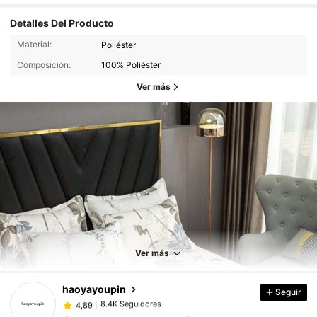
Detalles Del Producto
Material:
Poliéster
Composición:
100% Poliéster
Ver más
8.4K Seguidores
4,89
8.4K Seguidores
4,89
Ver más
haoyayoupin
Seguir
8.4K Seguidores
4,89
p***o
pagó
Hace 1 día