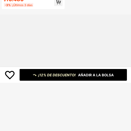
$
able Con La Piel, Con 2 Fundas De
-3%
¡Últimos 3 días
Almohada.
¡12% DE DESCUENTO!
AÑADIR A LA BOLSA