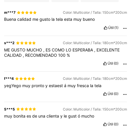
m***7
Color: Multicolor / Talla: 150cm*200cm
Buena
calidad
me
gusto
la
tela
esta
muy
bueno
Útil
(1)
s***2
Color: Multicolor / Talla: 180cm*200cm
ME
GUSTO
MUCHO
,
ES
COMO
LO
ESPERABA
,
EXCELENTE
CALIDAD
,
RECOMENDADO
100
%
Útil
(0)
f***4
Color: Multicolor / Talla: 180cm*200cm
yegYego
muy
pronto
y
estaest
á
muy
fresca
la
tela
Útil
(0)
5***5
Color: Multicolor / Talla: 150cm*200cm
muy
bonita
es
de
una
clienta
y
le
gust
ó
mucho
Útil
(0)