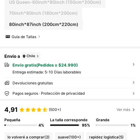
US Queen-60inch*80inch
(150cm*200cm)
70inch*80inch
(180cm*200cm)
80inch*87inch
(200cm*220cm)
Guía de Tallas
Envío a
Chile
Envío gratis(Pedidos ≥ $24.990)
Entrega estimada:
5-10 Días laborables
Devoluciones gratuitas
Pagos seguros · Protección de privacidad
4,91
(500+)
Ver más
Pequeña
La talla corresponde
Grande
4%
95%
1%
lo volveré a comprar
(2)
suave
(100+)
rapidez logística
(5)