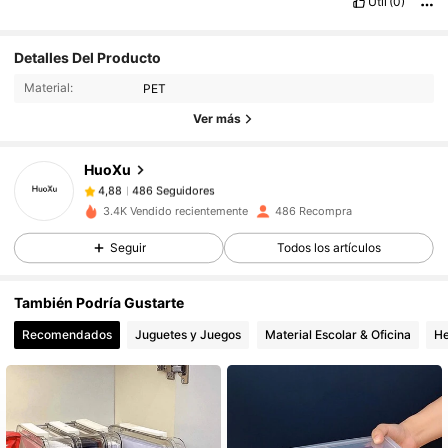
Útil
(0)
486 Seguidores
4,88
Detalles Del Producto
Material:
PET
486 Seguidores
4,88
Ver más
HuoXu
486 Seguidores
4,88
v***a
pagó
Hace 1 día
3.4K Vendido recientemente
486 Recompra
Seguir
Todos los artículos
486 Seguidores
4,88
También Podría Gustarte
486 Seguidores
4,88
Recomendados
Juguetes y Juegos
Material Escolar & Oficina
He
486 Seguidores
4,88