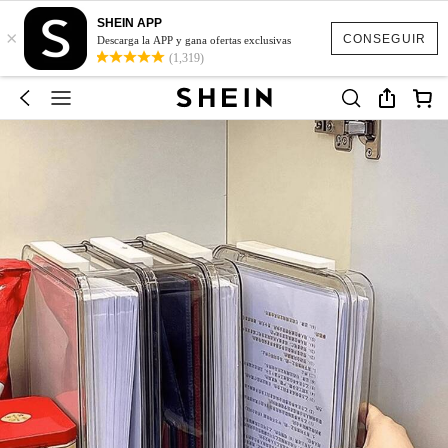
SHEIN APP
×
CONSEGUIR
Descarga la APP y gana ofertas exclusivas
(1,319)