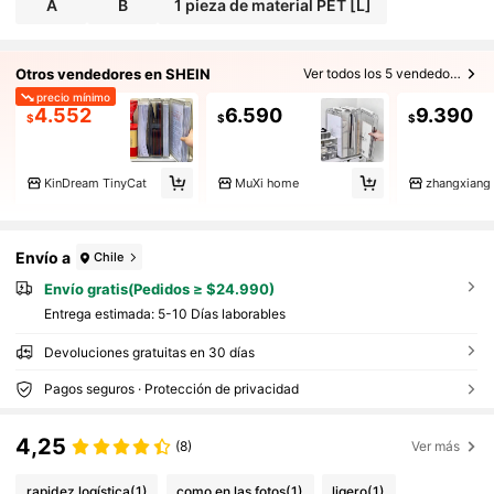
A
B
1 pieza de material PET [L]
Otros vendedores en SHEIN
Ver todos los 5 vendedores
precio mínimo
4.552
6.590
9.390
$
$
$
KinDream TinyCat
MuXi home
zhangxiang
Envío a
Chile
Envío gratis(Pedidos ≥ $24.990)
Entrega estimada:
5-10 Días laborables
Devoluciones gratuitas en 30 días
Pagos seguros · Protección de privacidad
4,25
(8)
Ver más
rapidez logística
(1)
como en las fotos
(1)
ligero
(1)