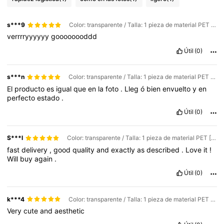
s***9
Color: transparente / Talla: 1 pieza de material PET [L]
verrrryyyyyy
goooooooddd
Útil
(0)
s***n
Color: transparente / Talla: 1 pieza de material PET [S]
El
producto
es
igual
que
en
la
foto
.
Lleg
ó
bien
envuelto
y
en
perfecto
estado
.
Útil
(0)
S***l
Color: transparente / Talla: 1 pieza de material PET [S]
fast
delivery
,
good
quality
and
exactly
as
described
.
Love
it
!
Will
buy
again
.
Útil
(0)
k***4
Color: transparente / Talla: 1 pieza de material PET [S]
Very
cute
and
aesthetic