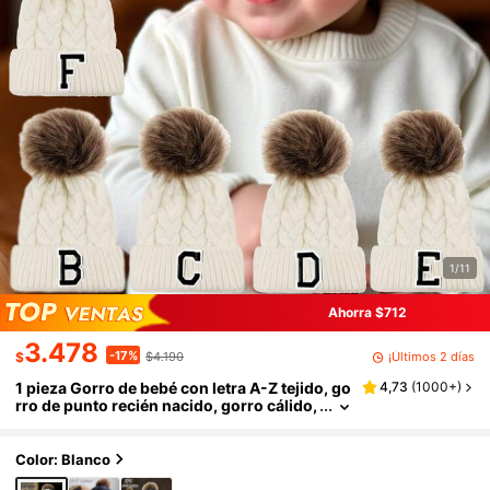
1/11
Ahorra $712
3.478
-17%
¡Últimos 2 días
$
$4.190
1 pieza Gorro de bebé con letra A-Z tejido, go
4,73
(
1000+
)
rro de punto recién nacido, gorro cálido,
unisex para bebé, sombrero de bebé ver
sátil de unicolor
Color: Blanco