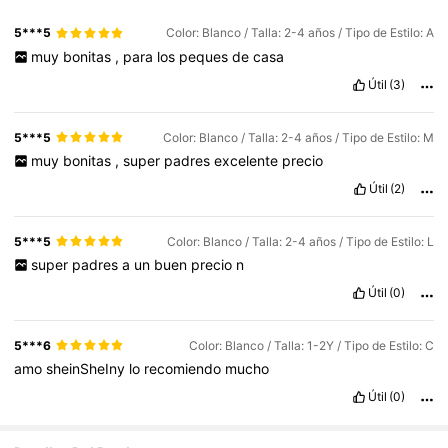
5***5
Color: Blanco / Talla: 2-4 años / Tipo de Estilo: A
muy
bonitas
,
para
los
peques
de
casa
Útil
(3)
5***5
Color: Blanco / Talla: 2-4 años / Tipo de Estilo: M
muy
bonitas
,
super
padres
excelente
precio
Útil
(2)
5***5
Color: Blanco / Talla: 2-4 años / Tipo de Estilo: L
super
padres
a
un
buen
precio
n
Útil
(0)
5***6
Color: Blanco / Talla: 1-2Y / Tipo de Estilo: C
amo
sheinSheIny
lo
recomiendo
mucho
Útil
(0)