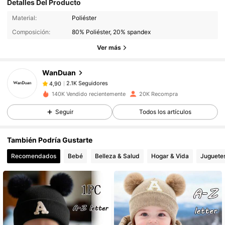
Detalles Del Producto
2.1K Seguidores
4,90
Material:
Poliéster
Composición:
80% Poliéster, 20% spandex
Ver más
2.1K Seguidores
4,90
WanDuan
2.1K Seguidores
4,90
o***1
pagó
Hace 1 día
140K Vendido recientemente
20K Recompra
Seguir
Todos los artículos
2.1K Seguidores
4,90
También Podría Gustarte
2.1K Seguidores
4,90
Recomendados
Bebé
Belleza & Salud
Hogar & Vida
Juguete
2.1K Seguidores
4,90
2.1K Seguidores
4,90