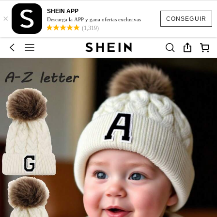
SHEIN APP
×
CONSEGUIR
Descarga la APP y gana ofertas exclusivas
(1,319)