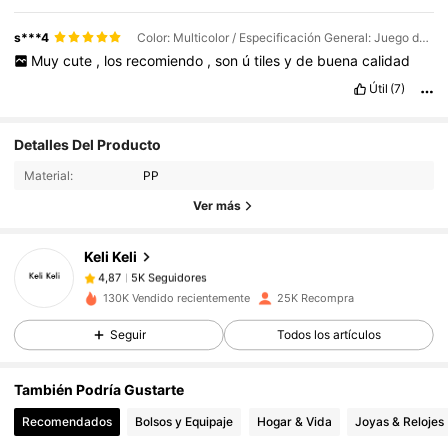
s***4
Color: Multicolor / Especificación General: Juego de 4 piezas
Muy
cute
,
los
recomiendo
,
son
ú
tiles
y
de
buena
calidad
Útil
(7)
Detalles Del Producto
5K Seguidores
4,87
Material:
PP
Ver más
5K Seguidores
4,87
Keli Keli
5K Seguidores
4,87
130K Vendido recientemente
25K Recompra
Seguir
Todos los artículos
5K Seguidores
4,87
También Podría Gustarte
5K Seguidores
4,87
Recomendados
Bolsos y Equipaje
Hogar & Vida
Joyas & Relojes