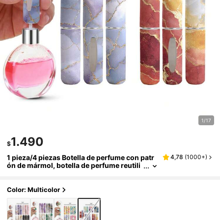
1/17
1.490
$
1 pieza/4 piezas Botella de perfume con patr
4,78
(
1000+
)
ón de mármol, botella de perfume reutili
zable sin llenar, mini botella de cosmétic
os, perfume, herramienta de envasado de ro
cío puro, múltiples colores para elegir, regal
Color: Multicolor
os de cumpleaños para familiares y amigos,
regalos festivos, portátil para viajes 5 ml