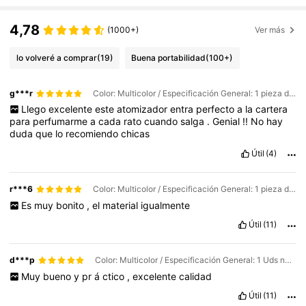
4,78
(1000+)
Ver más
lo volveré a comprar
(19)
Buena portabilidad
(100+)
g***r
Color: Multicolor / Especificación General: 1 pieza de mármol blanco
Llego
excelente
este
atomizador
entra
perfecto
a
la
cartera
para
perfumarme
a
cada
rato
cuando
salga
.
Genial
!!
No
hay
duda
que
lo
recomiendo
chicas
Útil
(4)
r***6
Color: Multicolor / Especificación General: 1 pieza de mármol rosa
Es
muy
bonito
,
el
material
igualmente
Útil
(11)
d***p
Color: Multicolor / Especificación General: 1 Uds negro
Muy
bueno
y
pr
á
ctico
,
excelente
calidad
Útil
(11)