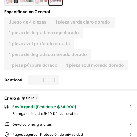
Especificación General
Juego de 4 piezas
1 pieza verde claro dorado
1 pieza de degradado rojo dorado
1 pieza azul profundo dorado
1 pieza de degradado morado dorado
1 pieza púrpura dorado
1 pieza azul morado dorado
Cantidad:
Envío a
Chile
Envío gratis(Pedidos ≥ $24.990)
Entrega estimada:
5-10 Días laborables
Devoluciones gratuitas
Pagos seguros · Protección de privacidad