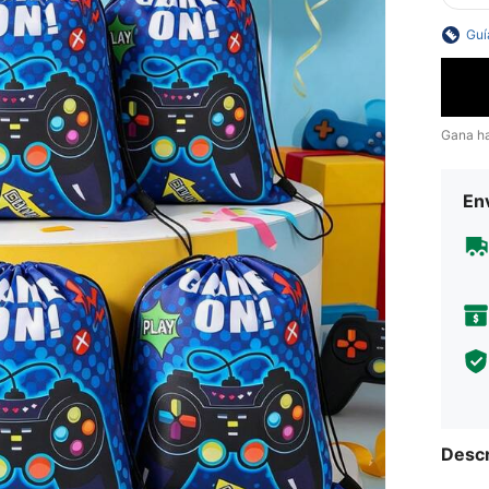
Guí
Gana h
Env
Descr