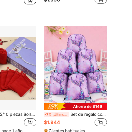
8
Ahorro de $146
 piezas Bolsas de terciopelo con cordón, bolsas portátiles con cordón, adecuadas para bolsas de joyas, empaque de regalos del Día de San Valentín, bolsas de empaque de joyas, boda, Navidad, Halloween, cumpleaños, bolsas de regalo para fiesta de regreso a la escuela/graduación, bolsas de almacenamiento de artículos pequeños
Set de regalo con tema de sirena morada de 6 piezas, que incluye bolsa de regalo, bolsa con cordón, mochila, bolsa, duradero y reutilizable, adecuado para fiesta de cumpleaños con tema de sirena, baby shower, mochila y bolsas de almacenamiento con tema oceánico
-7%
¡Últimos 3 días
$1.944
o hace 1 año
Clientes habituales