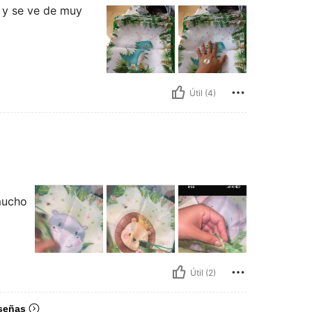
 y se ve de muy
Útil (4)
mucho
Útil (2)
señas