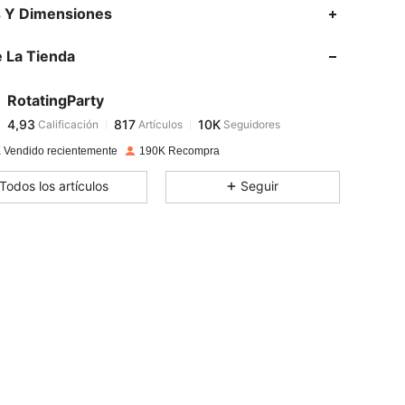
4,93
817
10K
s Y Dimensiones
 La Tienda
4,93
817
10K
RotatingParty
4,93
817
10K
Calificación
Artículos
Seguidores
g***a
pagó
Hace 1 día
 Vendido recientemente
190K Recompra
4,93
817
10K
Todos los artículos
Seguir
4,93
817
10K
4,93
817
10K
4,93
817
10K
4,93
817
10K