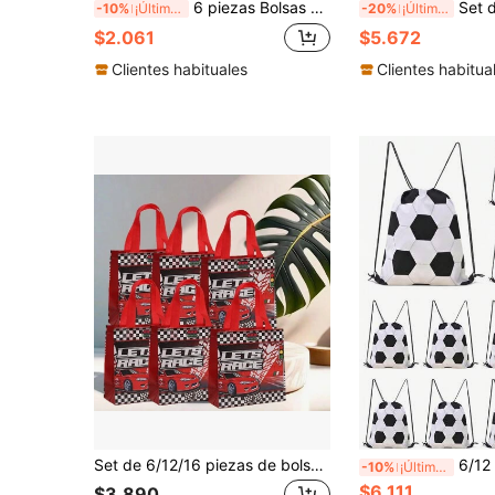
6 piezas Bolsas con cordón con patrón de videojuegos azules, suministros de embalaje de regalos, decoraciones de fiesta de cumpleaños, bolsas de almacenamiento de dulces, recuerdos de fiesta
Set de 6 bolsas de regalo con cordón con diseños de consolas de juegos, bolsas de fiesta con temática de juegos vívida y divertida, suministros d
-10%
¡Últimos 3 días
-20%
¡Últimos 3 días
$2.061
$5.672
Clientes habituales
Clientes habitua
Set de 6/12/16 piezas de bolsas de regalo de 20*20*9cm para fiesta de carreras, suministros para fiesta de cumpleaños de carreras, regalos para fiesta de carreras, bolsas de regalo con asas para fiesta de cumpleaños con tema de autos, decoraciones
6/12 piezas Mochilas con cordón de fútbol, bolsas de regalo de dulces con tema deportivo, bolsas de r
-10%
¡Últimos 3 días
$6.111
$3.890