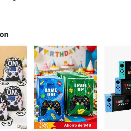
ron
Ahorro de $48