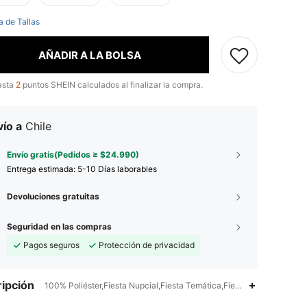
a de Tallas
AÑADIR A LA BOLSA
asta
2
puntos SHEIN calculados al finalizar la compra.
ío a
Chile
Envío gratis(Pedidos ≥ $24.990)
Entrega estimada:
5-10 Días laborables
Devoluciones gratuitas
Seguridad en las compras
Pagos seguros
Protección de privacidad
ipción
100% Poliéster,Fiesta Nupcial,Fiesta Temática,Fiesta de Bienvenida 