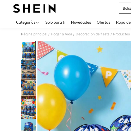
Bols
Use up 
Categorías
Solo para ti
Novedades
Ofertas
Ropa de
Página principal
Hogar & Vida
Decoración de fiesta
Productos 
/
/
/