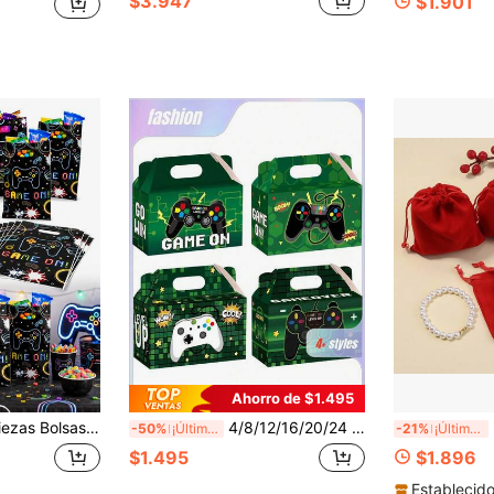
$3.947
$1.901
Ahorro de $1.495
 negro, bolsas de dulces con tema de arcade para eventos, bolsas de postres y golosinas para celebraciones de gamers, estética de juegos retro
4/8/12/16/20/24 piezas Caja de regalo de fiesta de juegos Caja de dulces Bolsa de dulces Caja de regalos de cumpleaños de juegos Decoraciones y suministros para fiestas de VR Esports de 6 x 3 x 3.5 pulgadas
5/10
-50%
¡Últimos 2 días
-21%
¡Últimos 3 días
$1.495
$1.896
Establecid