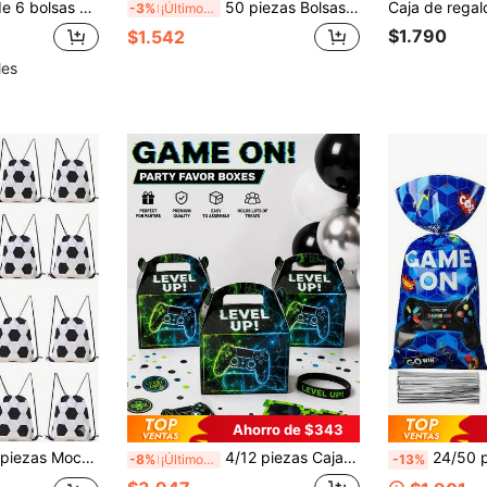
e embalaje, decoraciones de fiesta de cumpleaños, bolsas reutilizables y duraderas, decoración de mesa para baby shower, decoraciones de cumpleaños, revelación de género, estilo casual, decoración de fiesta de primavera, mochilas para exteriores, bolsas para almacenar snacks, bolsas de caramelos, recuerdos de fiesta
50 piezas Bolsas de regalo para fiesta de juegos, bolsas de embalaje para regalos de fiesta de juegos con amigos, bolsas de regalo de cumpleaños para niño, bolsas de regalo de cumpleaños, bolsas de fiesta, suministros de embalaje de regalos de cumpleaños, suministros de fiesta de cumpleaños, decoraciones de cumpleaños, bolsas de relleno de regalos de cumpleaños, bolsas de plástico, suministros de fiesta de 1er cumpleaños, recuerdos de fiesta, feliz cumpleaños, decoraciones de fiesta de baby shower
-3%
¡Últimos 3 días
$1.790
$1.542
les
Ahorro de $343
egalo deportivas de fútbol pequeñas, bolsa con cordón de almacenamiento portátil, adecuada para fiesta de cumpleaños de fútbol, regalo de equipo, fitness, mochila de suministros para partidos en el campus (9.84x11.73 pulgadas)
4/12 piezas Cajas de recuerdos de fiesta con temática de controlador de juegos azul y verde, cajas de dulces, bolsas de regalo, temática gamer, perfecto para decoración de fiesta de cumpleaños de juegos
24/50 piezas Bolsas de regalo para fiestas de juegos azules con lazo
-8%
¡Últimos 3 días
-13%