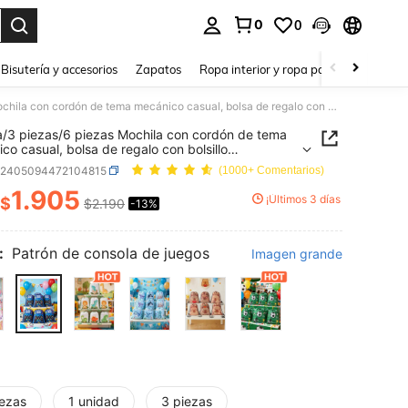
0
0
a. Press Enter to select.
Bisutería y accesorios
Zapatos
Ropa interior y ropa para dormir
Ho
1 pieza/3 piezas/6 piezas Mochila con cordón de tema mecánico casual, bolsa de regalo con bolsillo (27*34cm), mochila pequeña, bolsa de regalo para fiesta de cumpleaños, mochila para exteriores, mejor regalo de carnaval, mochila para camping al aire libre, bolsa de regalo de fiesta de cumpleaños mecánica casual para decoración
a/3 piezas/6 piezas Mochila con cordón de tema
co casual, bolsa de regalo con bolsillo
cm), mochila pequeña, bolsa de regalo para
h2405094472104815
(1000+ Comentarios)
 de cumpleaños, mochila para exteriores, mejor
 de carnaval, mochila para camping al aire libre,
1.905
¡Últimos 3 días
$
$2.190
-13%
ICE AND AVAILABILITY
de regalo de fiesta de cumpleaños mecánica
 para decoración
:
Patrón de consola de juegos
Imagen grande
iezas
1 unidad
3 piezas