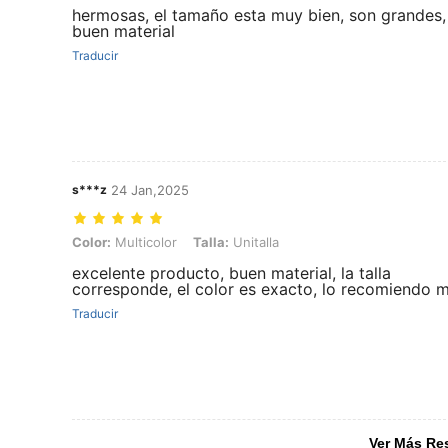
hermosas, el tamaño esta muy bien, son grandes,
buen material
Traducir
s***z
24 Jan,2025
Color: Multicolor, Talla: Unitalla
Color:
Multicolor
Talla:
Unitalla
excelente producto, buen material, la talla
corresponde, el color es exacto, lo recomiendo 
Traducir
Ver Más Re