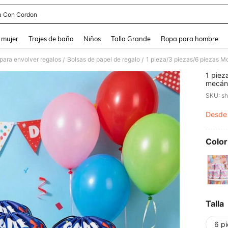
a Con Cordon
and down arrow keys to navigate search Búsqueda reciente and Busca y Encuentr
 mujer
Trajes de baño
Niños
Talla Grande
Ropa para hombre
para envolver regalos
Bolsas de papel de regalo
/
/
1 piez
mecáni
(27*34
SKU: s
fiesta
regalo
Desde
PR
bolsa 
casual
Color
Talla
6 p