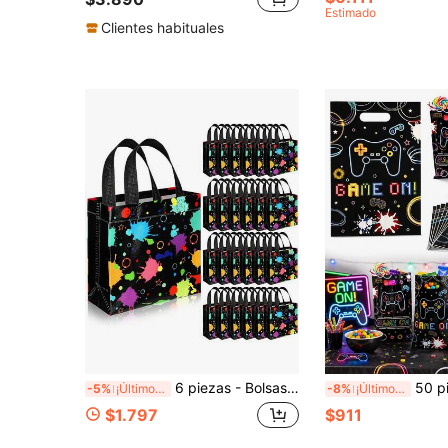
Estimado
Clientes habituales
6 piezas - Bolsas de regalo que brillan en la oscuridad, de tela no tejida, con estampado neón brillante, bolsa de embalaje de Halloween, decoración de Halloween, bolsa de embalaje de regalo de Halloween, bordes reforzados, bolsa de regalo para fiesta de brillo, bolsas de regalo de tela no tejida para fiesta, bolsas de regalo con tema de fiesta de cumpleaños, decoraciones de Halloween, regalos de Halloween, bolsa de truco o
50 piezas Bolsas de regalo para fiesta de videojuegos de neón
-5%
¡Últimos 3 días
-8%
¡Últimos 3 días
$1.797
$911