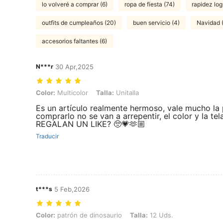
lo volveré a comprar (6)
ropa de fiesta (74)
rapidez log
outfits de cumpleaños (20)
buen servicio (4)
Navidad 
accesorios faltantes (6)
N***r
30 Apr,2025
Color: Multicolor, Talla: Unitalla
Color:
Multicolor
Talla:
Unitalla
Es un artículo realmente hermoso, vale mucho la
comprarlo no se van a arrepentir, el color y la 
REGALAN UN LIKE? 🥺💗🫶🏼
Traducir
t***s
5 Feb,2026
Color: patrón de dinosaurio, Talla: 12 Uds.
Color:
patrón de dinosaurio
Talla:
12 Uds.