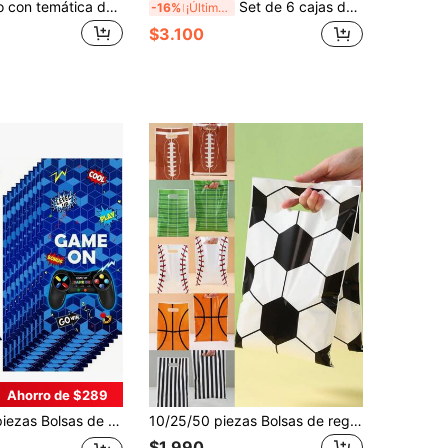
Caja de regalo con temática de juegos electrónicos - Caja de regalo de cumpleaños de jugador, caja de papel para dulces y aperitivos con temática de juegos electrónicos, adecuada para decoraciones y suministros de fiestas de juegos, decoraciones de fiesta de cumpleaños, decoraciones navideñas
Set de 6 cajas de regalo con tema de videojuegos, caja de recuerdos para fiesta de videojuegos, caja de dulces con diseño de control de juego, suministros para fiesta de cumpleaños con tema de videojuegos, decoraciones para fiesta de revelación de género, decoraciones de boda, suministros de boda, decoraciones de cumpleaños, decoraciones de fiesta
-16%
¡Últimos 3 días
$3.100
Ahorro de $289
s plateados - Bolsas de regalo de plástico duradero para juegos, perfectas para cumpleaños y fiestas temáticas, invierno y Año Nuevo, útiles escolares
10/25/50 piezas Bolsas de regalo pequeñas con asas con temática de rugby/béisbol/fútbol americano/baloncesto, bolsas de mano, bolsas de la compra, suministros de compras minoristas, decoración de fiestas, suministros de empaquetado de regalos para Fan Meeting, San Valentín
$1.990