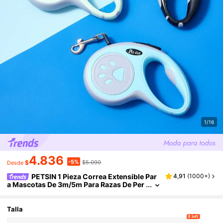
1/16
4.836
-5%
$
$5.090
Desde
PETSIN 1 Pieza Correa Extensible Par
4,91
(
1000+
)
a Mascotas De 3m/5m Para Razas De Per
ros Pequeños Y Medianos
Talla
8 left