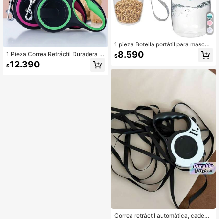
1 pieza Botella portátil para mascot
as para perros y gatos para beber ta
8.590
1 Pieza Correa Retráctil Duradera Y
$
lla grande agua, accesorios para sal
Cómoda Para Perros Medianos - Pe
12.390
idas de perros
$
rfecta Para Aventuras Al Aire Libre
Correa retráctil automática, cadena