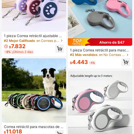
1 pieza Correa retráctil ajustable de
alta calidad para perros, cuerda de t
#2 Mejor Calificado
en Correas para mascotas
Ahorro de $47
racción de 5M para mascotas de m
7.832
$
enos de 25kg con diseño de parada
1 pieza Correa retráctil para mascot
-2%
¡Últimos 2 días
automática y antienredos, adecuad
as de 3m/5m, adecuada para gatos
#2 Más vendidos
en No Correas retráctiles
a para pasear perros
y perros pequeños
4.443
$
-1%
Correa retráctil para mascotas de 5
11.018
M/8M 50KG,Correa ajustable para
$