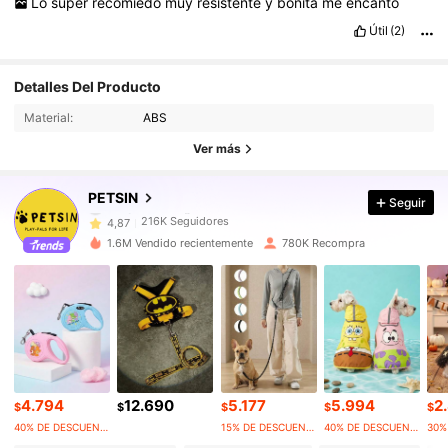
Lo
super
recomiedo
muy
resistente
y
bonita
me
encanto
Útil
(2)
216K Seguidores
4,87
Detalles Del Producto
Material:
ABS
216K Seguidores
4,87
Ver más
216K Seguidores
4,87
PETSIN
Seguir
216K Seguidores
4,87
1.6M Vendido recientemente
780K Recompra
216K Seguidores
4,87
216K Seguidores
4,87
216K Seguidores
4,87
4.794
12.690
5.177
5.994
2
216K Seguidores
4,87
$
$
$
$
$
40% DE DESCUENTO
15% DE DESCUENTO
40% DE DESCUENTO