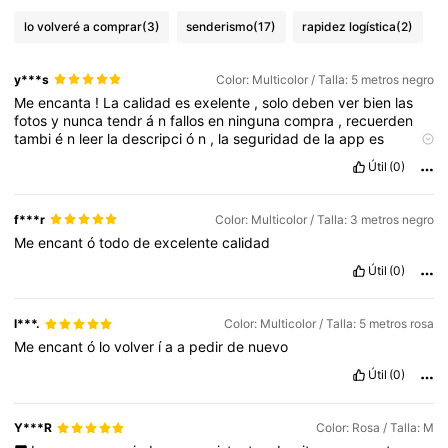
lo volveré a comprar
(3)
senderismo
(17)
rapidez logística
(2)
y***s
Color: Multicolor / Talla: 5 metros negro
Me
encanta
!
La
calidad
es
exelente
,
solo
deben
ver
bien
las
fotos
y
nunca
tendr
á
n
fallos
en
ninguna
compra
,
recuerden
tambi
é
n
leer
la
descripci
ó
n
,
la
seguridad
de
la
app
es
excepcional
,
gracias
shein
!
Útil
(0)
f***r
Color: Multicolor / Talla: 3 metros negro
Me
encant
ó
todo
de
excelente
calidad
Útil
(0)
l***.
Color: Multicolor / Talla: 5 metros rosa
Me
encant
ó
lo
volver
í
a
a
pedir
de
nuevo
Útil
(0)
Y***R
Color: Rosa / Talla: M