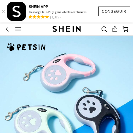
SHEIN APP
×
CONSEGUIR
Descarga la APP y gana ofertas exclusivas
(1,319)