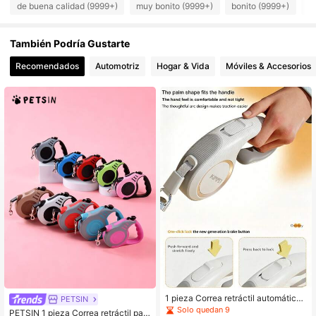
216K Seguidores
4,87
de buena calidad (9999+)
muy bonito (9999+)
bonito (9999+)
c
216K Seguidores
4,87
También Podría Gustarte
Recomendados
Automotriz
Hogar & Vida
Móviles & Accesorios
216K Seguidores
4,87
1 pieza Correa retráctil automática
PETSIN
para perros, correa reflectante anti-
Solo quedan 9
PETSIN 1 pieza Correa retráctil par