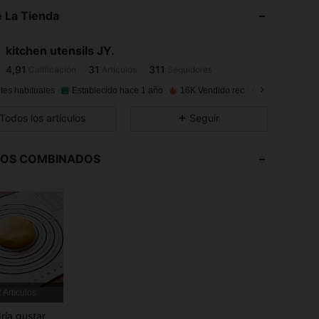
 La Tienda
4,91
31
311
kitchen utensils JY.
4,91
31
311
Calificación
Artículos
Seguidores
f***a
pagó
Hace 1 día
tes habituales
Establecido hace 1 año
16K Vendido recientemente
4,91
31
311
Todos los artículos
Seguir
4,91
31
311
LOS COMBINADOS
4,91
31
311
4,91
31
311
4,91
31
311
 Artículos
ría gustar
4,91
31
311