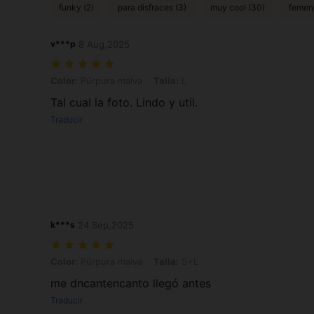
funky (2)
para disfraces (3)
muy cool (30)
femeni
v***p
8 Aug,2025
Color: Púrpura malva, Talla: L
Color:
Púrpura malva
Talla:
L
Tal cual la foto. Lindo y util.
Traducir
k***s
24 Sep,2025
Color: Púrpura malva, Talla: S+L
Color:
Púrpura malva
Talla:
S+L
me dncantencanto llegó antes
Traducir