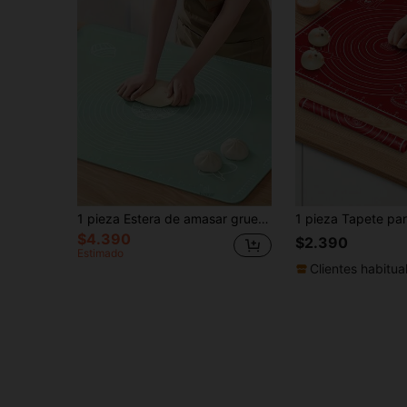
1 pieza Estera de amasar gruesa para la cocina, de 19.7 X 15.7 pulgadas, hecha de material de silicona antiadherente. Tiene una superficie antideslizante, ideal para hornear sobre la mesa, excelente para hacer masa de pizza y masa de pasteles en el comedor.
$4.390
$2.390
Estimado
Clientes habitua