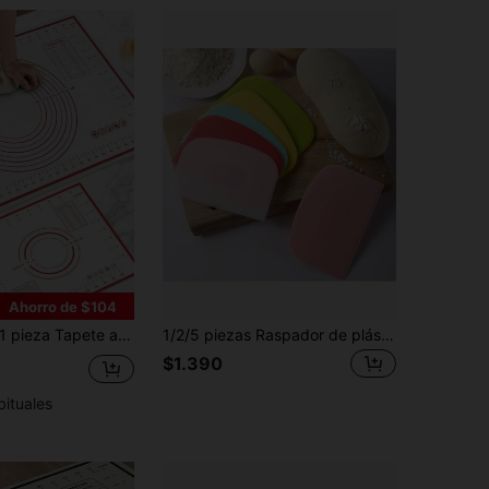
Ahorro de $104
za Tapete amasador, tapete de hornear, tapete para repostería, tapete para estirar masa, superficie antiadherente y antideslizante | Con marcas de medición - Medidas claras | Lavable - Fácil de limpiar | Adecuado para estirar masa, amasar, hacer envolturas de masa, hornear, hacer pasta, pizza, caramelos, utensilios de repostería, tapete de cocina para repostería, disponible en varios tamaños
1/2/5 piezas Raspador de plástico para amasar, cortar masa y raspar harina, herramienta de cocción grande
$1.390
bituales