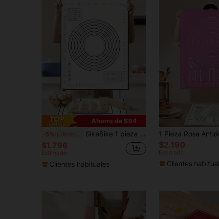
Ahorro de $94
SikeSike 1 pieza Esterilla antiadherente para amasar, Esterilla para hornear, Esterilla para enrollar, Almohadilla para masa de cocina
-5%
¡Últimos 2 días
$2.190
$1.796
Estimado
Estimado
Clientes habitua
Clientes habituales