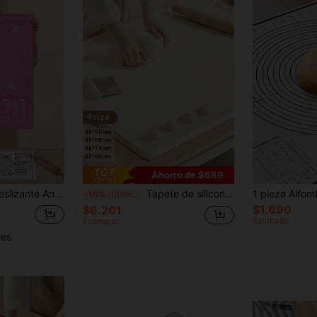
Ahorro de $689
1 Pieza Rosa Antideslizante Antiadherente de masa para amasar de Harina Alfombrilla de amasar Alfombrilla para enrollar Mezclando Mat
Tapete de silicona para hornear, extra grueso y grande, con hoja antiadherente y medidas, tapete de silicona antideslizante reutilizable para hacer galletas, macarrones, pan y pastelería, color beige
-10%
¡Últimos 2 días
$1.890
$6.201
Estimado
Estimado
les