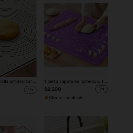
1 pieza Alfombrilla antideslizante multifuncional para amasar con medidas, almohadilla para enrollar y hornear masa, alfombrilla para hornear pan, empanadillas, pasteles, ideal para fiestas festivas, cocina del hogar, Navidad, Pascua, Acción de Gracias, Día de San Valentín
1 pieza Tapete de horneado, Tapete antiadherente para enrollar masa, Hoja antiadherente para amasar pastelería, Con marcas de medición, Tapete de horneado antiadherente de EVA para pastelería, horneado, enrollado y amasado de masa, Flexible y enrollable, Para cocina del hogar, horneado DIY, Navidad, Accesorios de cocina
$2.290
Clientes habituales