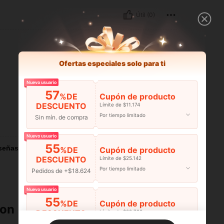
Útil (0)
Ofertas especiales solo para ti
Nuevo usuario
57
%DE
Cupón de producto
DESCUENTO
Límite de $11.174
Por tiempo limitado
Sin mín. de compra
Útil (0)
Nuevo usuario
55
señas
%DE
Cupón de producto
DESCUENTO
Límite de $25.142
Por tiempo limitado
Pedidos de +$18.624
Nuevo usuario
55
%DE
Cupón de producto
ron
DESCUENTO
Límite de $29.798
Por tiempo limitado