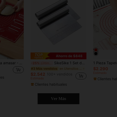
Ahorro de $848
1 pieza Tapete para amasar - Antiadherente, duradero y fácil de limpiar - Opción de color rojo, limpieza práctica, apto para galletas, masa, repostería, herramienta de repostería esencial para pastelería china, excelente para Halloween, Navidad, Pascua y Acción de Gracias
SikeSike 1 Set de Amasadora y Cortador de Masa de Acero Inoxidable, Apto para Cortar Frutos Secos, Tartas, Pasteles y Masa, Incluye Raspador
-25%
¡Últimos 2 días
$2.290
en Utensilios Para Hornear Y Repostería
#3 Más vendidos
Estimado
$2.542
100+ vendidos
les
Estimado
Clientes ha
Clientes habituales
Ver Más