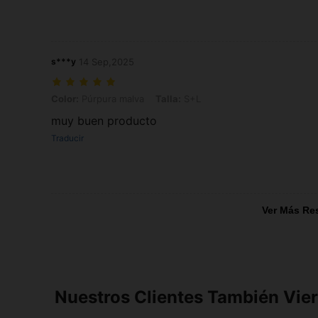
s***y
14 Sep,2025
Color: Púrpura malva, Talla: S+L
Color:
Púrpura malva
Talla:
S+L
muy buen producto
Traducir
Ver Más Re
Nuestros Clientes También Vie