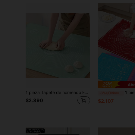
Aho
1 pieza Tapete de horneado EVA - Antiadherente, reutilizable, adecuado para masa, pizza, pastel, pan, macarons - Duradero y fácil de limpiar, adecuado para cocinas domésticas e industriales, esencial de cocina, ideal para Pascua y Día de San Valentín, 4 tamaños S/M/L/XL disponibles, adecuado para fiestas de boda, regalos del Día de la Madre, fiestas de cocina, fiestas de cocina, reuniones familiares
1 pieza Alfombrilla de amasar premium de EVA - Antiadherente, fácil de limpia
-8%
¡Últimos 2 días
$2.390
$2.107