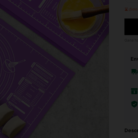
¡Sol
Gana h
Env
Descr