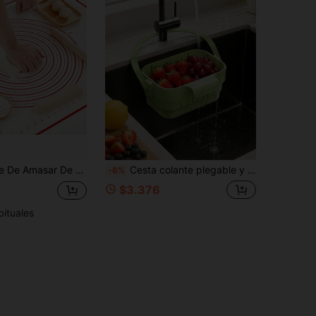
1 Pieza Tapete De Amasar De Silicona Platino
Cesta colante plegable y expandible para fregadero con tapa, estante de almacenamiento multifunción para grifo de cocina, cesta filtro para frutas, verduras, utensilios y alimentos, colador ahorrador de espacio para lavar verduras
-6%
$3.376
bituales