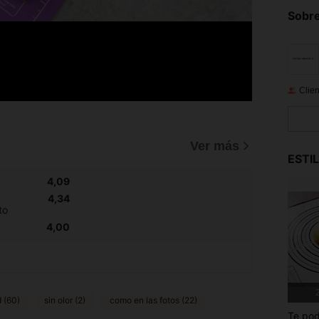
Sobre
Clien
Ver más
ESTI
4,09
4,34
to
4,00
2
 (60)
sin olor (2)
como en las fotos (22)
Te pod