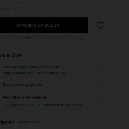
o quedan 3!
AÑADIR A LA BOLSA
asta
2
puntos SHEIN calculados al finalizar la compra.
ío a
Chile
Envío gratis(Pedidos ≥ $24.990)
Entrega estimada:
5-10 Días laborables
Devoluciones gratuitas
Seguridad en las compras
Pagos seguros
Protección de privacidad
4,91
31
311
ipción
Sí,Blanco,EVA