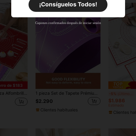
Pedidos de +$27.936
¡Consíguelos Todos!
Nuevo usuario
55
%DE
Cupón de producto
Cupones confirmados después de iniciar sesión
DESCUENTO
Límite de $27.936
Por tiempo limitado
Pedidos de +$37.248
Nuevo usuario
57
%DE
Cupón de producto
DESCUENTO
Límite de $32.592
Por tiempo limitado
Pedidos de +$46.560
rro de $183
r, alfombrilla para hornear, amasar masa, hacer caramelos, masa para tartas, forro para horno, de 46.5x60cm y 30x40cm, herramienta de cocina multifuncional y plegable para hornear
1 pieza Set de Tapete Prémium de EVA para Amasar y Enrollar: Tapete antiadherente para masa, Almohadilla para Enrollar Masa, Tapete para Fondant, Tapete para Masa de Tartas, Forro para Horno, 46.5x60cm y 30x40cm
1 pie
-5%
¡Últimos 2 días
$1.986
$2.290
Estimado
Clientes habituales
Clientes ha