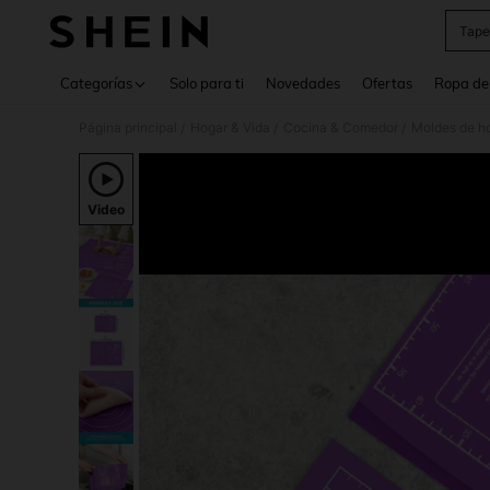
Tape
Use up 
Categorías
Solo para ti
Novedades
Ofertas
Ropa de
Página principal
Hogar & Vida
Cocina & Comedor
Moldes de h
/
/
/
Video